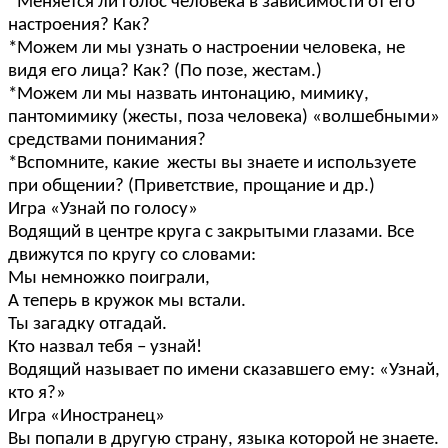
*Меняется ли голос человека в зависимости от его
настроения? Как?
*Можем ли мы узнать о настроении человека, не
видя его лица? Как? (По позе, жестам.)
*Можем ли мы назвать интонацию, мимику,
пантомимику (жесты, поза человека) «волшебными»
средствами понимания?
*Вспомните, какие жесты вы знаете и используете
при общении? (Приветствие, прощание и др.)
Игра «Узнай по голосу»
Водящий в центре круга с закрытыми глазами. Все
движутся по кругу со словами:
Мы немножко поиграли,
А теперь в кружок мы встали.
Ты загадку отгадай.
Кто назвал тебя – узнай!
Водящий называет по имени сказавшего ему: «Узнай,
кто я?»
Игра «Иностранец»
Вы попали в другую страну, языка которой не знаете.