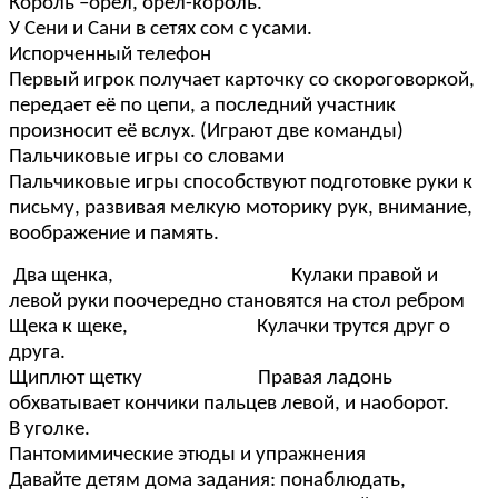
Король –орел, орел-король.
У Сени и Сани в сетях сом с усами.
Испорченный телефон
Первый игрок получает карточку со скороговоркой,
передает её по цепи, а последний участник
произносит её вслух. (Играют две команды)
Пальчиковые игры со словами
Пальчиковые игры способствуют подготовке руки к
письму, развивая мелкую моторику рук, внимание,
воображение и память.
Два щенка, Кулаки правой и
левой руки поочередно становятся на стол ребром
Щека к щеке, Кулачки трутся друг о
друга.
Щиплют щетку Правая ладонь
обхватывает кончики пальцев левой, и наоборот.
В уголке.
Пантомимические этюды и упражнения
Давайте детям дома задания: понаблюдать,