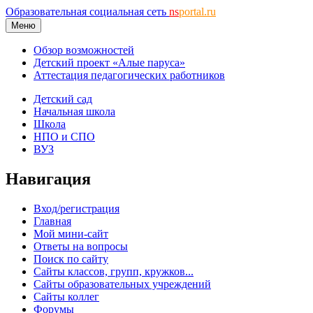
Образовательная социальная сеть
ns
portal.ru
Меню
Обзор возможностей
Детский проект «Алые паруса»
Аттестация педагогических работников
Детский сад
Начальная школа
Школа
НПО и СПО
ВУЗ
Навигация
Вход/регистрация
Главная
Мой мини-сайт
Ответы на вопросы
Поиск по сайту
Сайты классов, групп, кружков...
Сайты образовательных учреждений
Сайты коллег
Форумы