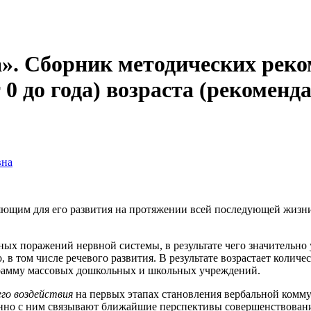
да». Сборник методических рек
 0 до года) возраста (рекоменд
вна
еляющим для его развития на протяжении всей последующей жизн
ных поражений нервной системы, в результате чего значительно
о, в том числе речевого развития. В результате возрастает коли
грамму массовых дошкольных и школьных учреждений.
его воздействия
на первых этапах становления вербальной ком­м
енно с ним связывают ближайшие перспективы совершенствовани