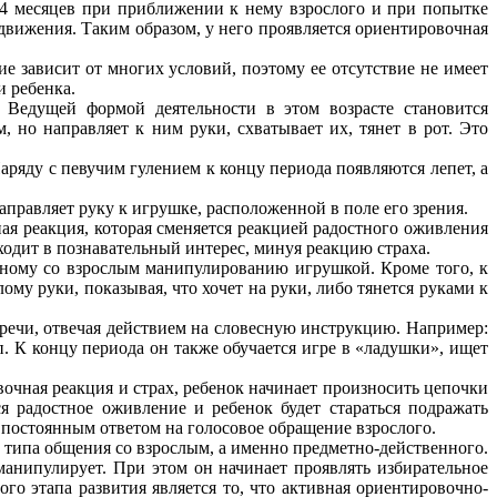
 4 месяцев при приближении к нему взрослого и при попытке
 движения. Таким образом, у него проявляется ориентировочная
ие зависит от многих условий, поэтому ее отсутствие не имеет
и ребенка.
. Ведущей формой деятельности в этом возрасте становится
 но направляет к ним руки, схватывает их, тянет в рот. Это
ряду с певучим гулением к концу периода появляются лепет, а
аправляет руку к игрушке, расположенной в поле его зрения.
ая реакция, которая сменяется реакцией радостного оживления
ходит в познавательный интерес, минуя реакцию страха.
стному со взрослым манипулированию игрушкой. Кроме того, к
му руки, показывая, что хочет на руки, либо тянется руками к
речи, отвечая действием на словесную инструкцию. Например:
п. К концу периода он также обучается игре в «ладушки», ищет
вочная реакция и страх, ребенок начинает произносить цепочки
тся радостное оживление и ребенок будет стараться подражать
я постоянным ответом на голосовое обращение взрослого.
 типа общения со взрослым, а именно предметно-действенного.
анипулирует. При этом он начинает проявлять избирательное
го этапа развития является то, что активная ориентировочно-