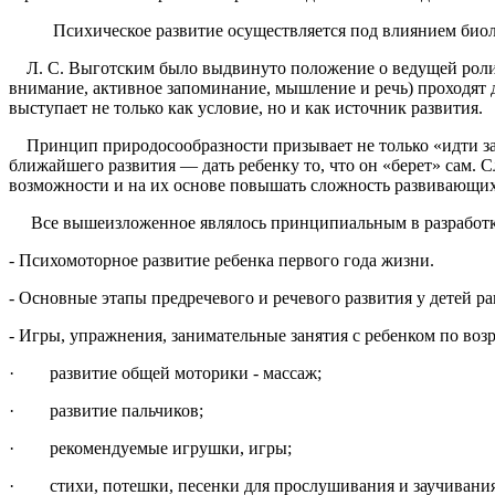
Психическое развитие осуществляется под влиянием биолог
Л. С. Выготским было выдвинуто положение о ведущей роли о
внимание, активное запоминание, мышление и речь) проходят
выступает не только как условие, но и как источник развития.
Принцип природосообразности призывает не только «идти за р
ближайшего развития — дать ребенку то, что он «берет» сам. С
возможности и на их основе повышать сложность развивающих
Все вышеизложенное являлось принципиальным в разработке 
- Психомоторное развитие ребенка первого года жизни.
- Основные этапы предречевого и речевого развития у детей ра
- Игры, упражнения, занимательные занятия с ребенком по возр
· развитие общей моторики - массаж;
· развитие пальчиков;
· рекомендуемые игрушки, игры;
· стихи, потешки, песенки для прослушивания и заучивани