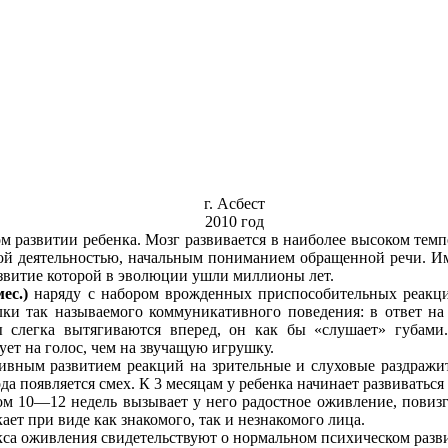
г. Асбест
2010 год
 развитии ребенка. Мозг развивается в наиболее высоком темп
ой деятельностью, начальным пониманием обращенной речи. Име
развитие которой в эволюции ушли миллионы лет.
мес.)
наряду с набором врожденных приспособительных реакци
лки так называемого коммуникативного поведения: в ответ на
 слегка вытягиваются вперед, он как бы «слушает» губами.
ет на голос, чем на звучащую игрушку.
сивным развитием реакций на зрительные и слуховые раздражи
ода появляется смех. К 3 месяцам у ребенка начинает развивать
ом 10—12 недель вызывает у него радостное оживление, повиз
ет при виде как знакомого, так и незнакомого лица.
са оживления свидетельствуют о нормальном психическом разви