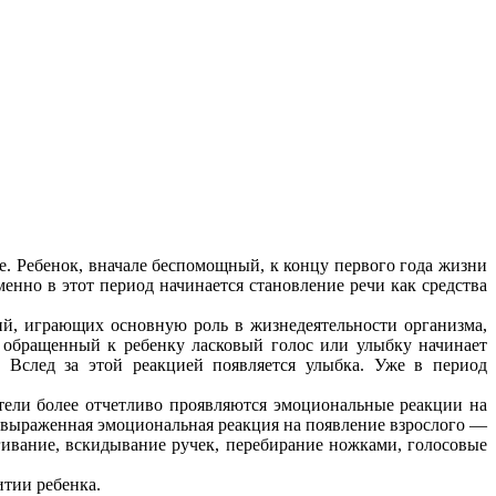
е. Ребенок, вначале беспомощный, к концу первого года жизни
нно в этот период начинается становление речи как средства
й, играющих основную роль в жизнедеятельности организма,
 обращенный к ребенку ласковый голос или улыбку начинает
 Вслед за этой реакцией появляется улыбка. Уже в период
тели более отчетливо проявляются эмоциональные реакции на
ся выраженная эмоциональная реакция на появление взрослого —
гивание, вскидывание ручек, перебирание ножками, голосовые
тии ребенка.