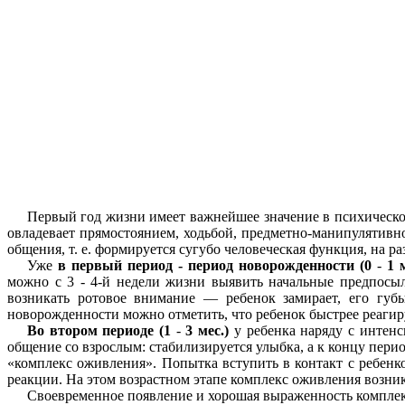
Первый год жизни имеет важнейшее значение в психическом
овладевает прямостоянием, ходьбой, предметно-манипулятивн
общения, т. е. формируется сугубо человеческая функция, на 
Уже
в первый период - период новорожденности (0
-
1 
можно с 3 - 4-й недели жизни выявить начальные предпосы
возникать ротовое внимание — ребенок замирает, его губы
новорожденности можно отметить, что ребенок быстрее реагиру
Во
втором периоде (1
-
3
мес.)
у ребенка наряду с интен
общение со взрослым: стабилизируется улыбка, а к концу пери
«комплекс оживления». Попытка вступить в контакт с ребенк
реакции. На этом возрастном этапе комплекс оживления возника
Своевременное появление и хорошая выраженность комплек