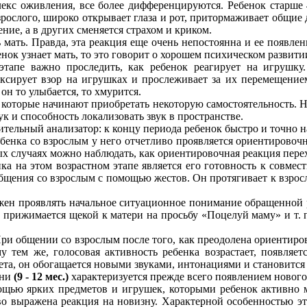
лекс оживления, все более дифференцируются. Ребенок старше
зрослого, широко открывает глаза и рот, притормаживает общие
ние, а в других сменяется страхом и криком.
 мать. Правда, эта реакция еще очень непостоянна и ее появлен
нок узнает мать, то это говорит о хорошем психическом развити
этапе важно проследить, как ребенок реагирует на игрушку
сирует взор на игрушках и прослеживает за их перемещением,
н то улыбается, то хмурится.
которые начинают приобретать некоторую самостоятельность. На
к и способность локализовать звук в пространстве.
тельный анализатор: к концу периода ребенок быстро и точно н
енка со взрослым у него отчетливо проявляется ориентировочн
ых случаях можно наблюдать, как ориентировочная реакция пере
ка на этом возрастном этапе является его готовность к совме
бщения со взрослым с помощью жестов. Он протягивает к взросло
лжен проявлять начальное ситуационное понимание обращенной 
», прижимается щекой к матери на просьбу «Поцелуй маму» и т. 
При общении со взрослым после того, как преодолена ориентиро
му тем же, голосовая активность ребенка возрастает, появляе
пета, он обогащается новыми звуками, интонациями и становитс
зни
(9 - 12 мес.)
характеризуется прежде всего появлением нового
мощью ярких предметов и игрушек, которыми ребенок активно м
о выражена реакция на новизну. Характерной особенностью это