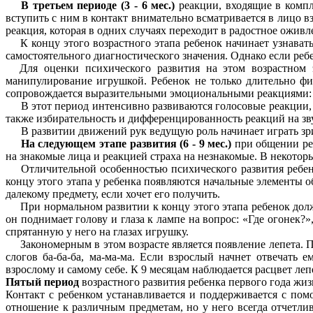
В третьем периоде (3 - 6 мес.)
реакции, входящие в комп
вступить с ним в контакт внимательно всматривается в лицо в
реакция, которая в одних случаях переходит в радостное оживле
К концу этого возрастного этапа ребенок начинает узнавать
самостоятельного диагностического значения. Однако если ребе
Для оценки психического развития на этом возрастном 
манипулирование игрушкой. Ребенок не только длительно фик
сопровождается выразительными эмоциональными реакциями: о
В этот период интенсивно развиваются голосовые реакции, 
также избирательность и дифференцированность реакций на зву
В развитии движений рук ведущую роль начинает играть зри
На следующем этапе развития (6 - 9 мес.)
при общении реб
на знакомые лица и реакцией страха на незнакомые. В некотор
Отличительной особенностью психического развития ребен
концу этого этапа у ребенка появляются начальные элементы о
далекому предмету, если хочет его получить.
При нормальном развитии к концу этого этапа ребенок до
он поднимает голову и глаза к лампе на вопрос: «Где огонек?
спрятанную у него на глазах игрушку.
Закономерным в этом возрасте является появление лепета. 
слогов ба-ба-ба, ма-ма-ма. Если взрослый начнет отвечать е
взрослому и самому себе. К 9 месяцам наблюдается расцвет ле
Пятый период
возрастного развития ребенка первого года жи
Контакт с ребенком устанавливается и поддерживается с по
отношение к различным предметам, но у него всегда отчетлив