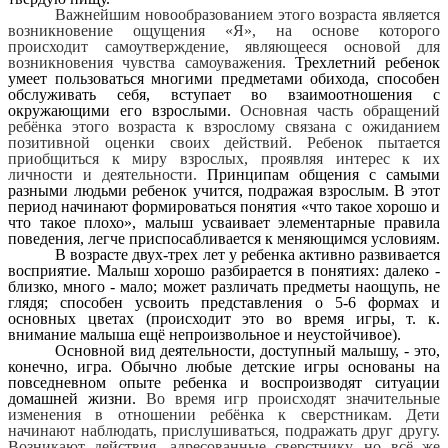
Важнейшим новообразованием этого возраста является
возникновение ощущения «Я», на основе которого
происходит самоутверждение, являющееся основой для
возникновения чувства самоуважения.
Трехлетний ребенок
умеет пользоваться многими предметами обихода, способен
обслуживать себя, вступает во взаимоотношения с
окружающими его взрослыми.
Основная часть обращений
ребёнка этого возраста к взрослому связана с ожиданием
позитивной оценки своих действий. Ребенок пытается
приобщиться к миру взрослых, проявляя интерес к их
личности и деятельности.
Принципам общения с самыми
разными людьми ребенок учится, подражая взрослым. В этот
период начинают формироваться понятия «что такое хорошо и
что такое плохо», малыш усваивает элементарные правила
поведения, легче приспосабливается к меняющимся условиям.
В возрасте двух-трех лет у ребенка активно развивается
восприятие. Малыш хорошо разбирается в понятиях: далеко -
близко, много - мало; может различать предметы наощупь, не
глядя; способен усвоить представления о 5-6 формах и
основных цветах (происходит это во время игры, т. к.
внимание малыша ещё непроизвольное и неустойчивое).
Основной вид деятельности, доступный малышу, - это,
конечно, игра. Обычно любые детские игры основаны на
повседневном опыте ребенка и воспроизводят ситуации
домашней жизни.
Во время игр происходят значительные
изменения в отношении ребёнка к сверстникам. Дети
начинают наблюдать, прислушиваться, подражать друг другу.
Возникают действия, адресованные сверстнику, но всё же