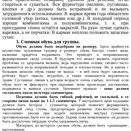
стираться и сушиться. Вся фурнитура (молнии, пуговицы,
кнопки и др.) должна быть исправной и не вызывать
затруднения в использовании. В жаркое время года обязателен
головной убор (кепка, панама или др.). В холодный период
хороши комбинезоны и полукомбинезоны, т. к. при
приседании спина остаётся закрытой. На руки лучше одевать
варежки, а не перчатки. В карман неплохо положить запасные
сухие.
3. Сменная обувь для группы.
Обувь должна быть подобрана по размеру.
Здесь крайности
неуместны: купленная «размер в размер» обувь быстро станет мала,
пальчики придётся поджимать. Это приведёт к неправильному
формированию свода стопы. В будущем это может вызвать серьёзные
проблемы со здоровьем малыша, ведь нарушения осанки, сколиоз часто
развиваются из-за неправильной походки и плоскостопия.
Но и взятая с
большим запасом обувь также не выход – в ней нога будет скользить,
ребёнку будет тяжело, неудобно, а также повышается вероятность
травм.
Суставные связки в детском возрасте очень слабые, поэтому если
обувь ногу не фиксирует, при падениях легко происходят растяжения,
подвывихи и вывихи суставов. Запомните правило -
запас должен
составлять около полутора сантиметров.
Подошва должна быть гибкой, рифлёной, не скользкой, а со
стороны пятки выше на 1-1,5 сантиметра.
У внутреннего края подошвы
должен быть бугорок – супинатор, который помогает формировать
правильный свод стопы, предупреждая развитие плоскостопия. При
«косолапии» (носки при ходьбе направлены внутрь) супинатор
противопоказан, быть его не должно. Задник тоже немаловажен: он должен
быть достаточно твёрдым, чтобы удерживать пятку.
Материал, из которого сделана обувь, должен быть «дышащим»,
натуральным.