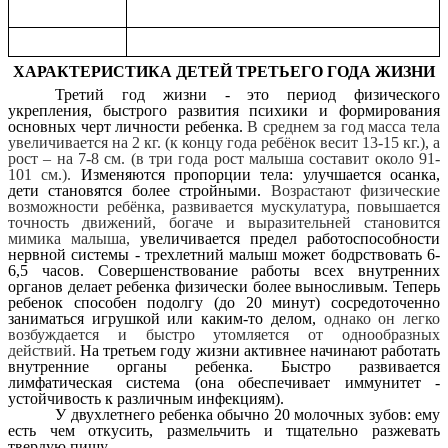
ХАРАКТЕРИСТИКА ДЕТЕЙ ТРЕТЬЕГО ГОДА ЖИЗНИ
Третий год жизни - это период физического
укрепления, быстрого развития психики и формирования
основных черт личности ребенка.
В среднем за год масса тела
увеличивается на 2 кг. (к концу года ребёнок весит 13-15 кг.), а
рост – на 7-8 см. (в три года рост малыша составит около 91-
101 см.).
Изменяются пропорции тела: улучшается осанка,
дети становятся более стройными.
Возрастают физические
возможности ребёнка, развивается мускулатура, повышается
точность движений, богаче и выразительней становится
мимика малыша,
увеличивается предел работоспособности
нервной системы - трехлетний малыш может бодрствовать 6-
6,5 часов. Совершенствование работы всех внутренних
органов делает ребенка физически более выносливым. Теперь
ребенок способен подолгу (до 20 минут) сосредоточенно
заниматься игрушкой или каким-то делом,
однако он легко
возбуждается и быстро утомляется от однообразных
действий.
На третьем году жизни активнее начинают работать
внутренние органы ребенка. Быстро развивается
лимфатическая система (она обеспечивает иммунитет -
устойчивость к различным инфекциям).
У двухлетнего ребенка обычно 20 молочных зубов: ему
есть чем откусить, размельчить и тщательно разжевать
твердую пищу.