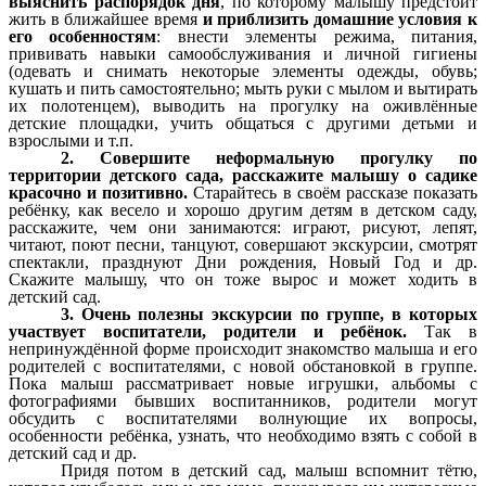
выяснить распорядок дня
, по которому малышу предстоит
жить в ближайшее время
и приблизить домашние условия к
его особенностям
: внести элементы режима, питания,
прививать навыки самообслуживания и личной гигиены
(одевать и снимать некоторые элементы одежды, обувь;
кушать и пить самостоятельно; мыть руки с мылом и вытирать
их полотенцем), выводить на прогулку на оживлённые
детские площадки, учить общаться с другими детьми и
взрослыми и т.п.
2. Совершите неформальную прогулку по
территории детского сада, расскажите малышу о садике
красочно и позитивно.
Старайтесь в своём рассказе показать
ребёнку, как весело и хорошо другим детям в детском саду,
расскажите, чем они занимаются: играют, рисуют, лепят,
читают, поют песни, танцуют, совершают экскурсии, смотрят
спектакли, празднуют Дни рождения, Новый Год и др.
Скажите малышу, что он тоже вырос и может ходить в
детский сад.
3. Очень полезны экскурсии по группе, в которых
участвует воспитатели, родители и ребёнок.
Так в
непринуждённой форме происходит знакомство малыша и его
родителей с воспитателями, с новой обстановкой в группе.
Пока малыш рассматривает новые игрушки, альбомы с
фотографиями бывших воспитанников, родители могут
обсудить с воспитателями волнующие их вопросы,
особенности ребёнка, узнать, что необходимо взять с собой в
детский сад и др.
Придя потом в детский сад, малыш вспомнит тётю,