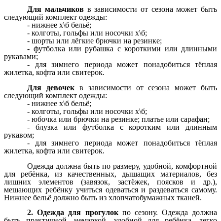
Для мальчиков
в зависимости от сезона может быть
следующий комплект одежды:
- нижнее х\б бельё;
- колготы, гольфы или носочки х\б;
- шорты или лёгкие брючки на резинке;
- футболка или рубашка с короткими или длинными
рукавами;
- для зимнего периода может понадобиться тёплая
жилетка, кофта или свитерок.
Для девочек
в зависимости от сезона может быть
следующий комплект одежды:
- нижнее х\б бельё;
- колготы, гольфы или носочки х\б;
- юбочка или брючки на резинке; платье или сарафан;
- блузка или футболка с коротким или длинным
рукавом;
- для зимнего периода может понадобиться тёплая
жилетка, кофта или свитерок.
Одежда должна быть по размеру, удобной, комфортной
для ребёнка, из качественных, дышащих материалов, без
лишних элементов (завязок, застёжек, поясков и др.),
мешающих ребёнку учиться одеваться и раздеваться самому.
Нижнее бельё должно быть из хлопчатобумажных тканей.
2. Одежда для прогулок
по сезону. Одежда должна
быть практичной, немаркой, удобной для ребёнка, легко