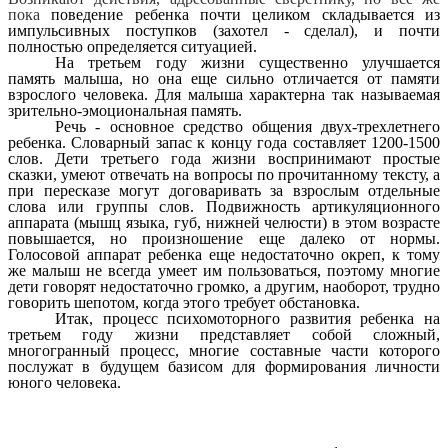
пока
поведение ребенка почти целиком складывается из
импульсивных поступков (захотел - сделал), и почти
полностью определяется ситуацией.
На третьем году жизни существенно улучшается
память малыша, но она еще сильно отличается от памяти
взрослого человека. Для малыша характерна так называемая
зрительно-эмоциональная память.
Речь - основное средство общения двух-трехлетнего
ребенка. Словарный запас к концу года составляет 1200-1500
слов. Дети третьего года жизни воспринимают простые
сказки, умеют отвечать на вопросы по прочитанному тексту, а
при пересказе могут договаривать за взрослым отдельные
слова или группы слов. Подвижность артикуляционного
аппарата (мышц языка, губ, нижней челюсти) в этом возрасте
повышается, но произношение еще далеко от нормы.
Голосовой аппарат ребенка еще недостаточно окреп, к тому
же малыш не всегда умеет им пользоваться, поэтому многие
дети говорят недостаточно громко, а другим, наоборот, трудно
говорить шепотом, когда этого требует обстановка.
Итак, процесс психомоторного развития ребенка на
третьем году жизни представляет собой сложный,
многогранный процесс, многие составные части которого
послужат в будущем базисом для формирования личности
юного человека.