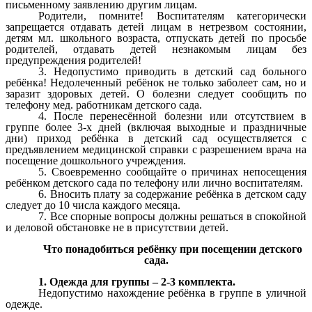
письменному заявлению другим лицам.
Родители, помните! Воспитателям категорически
запрещается отдавать детей лицам в нетрезвом состоянии,
детям мл. школьного возраста, отпускать детей по просьбе
родителей, отдавать детей незнакомым лицам без
предупреждения родителей!
3. Недопустимо приводить в детский сад больного
ребёнка! Недолеченный ребёнок не только заболеет сам, но и
заразит здоровых детей. О болезни следует сообщить по
телефону мед. работникам детского сада.
4. После перенесённой болезни или отсутствием в
группе более 3-х дней (включая выходные и праздничные
дни) приход ребёнка в детский сад осуществляется с
предъявлением медицинской справки с разрешением врача на
посещение дошкольного учреждения.
5. Своевременно сообщайте о причинах непосещения
ребёнком детского сада по телефону или лично воспитателям.
6. Вносить плату за содержание ребёнка в детском саду
следует до 10 числа каждого месяца.
7. Все спорные вопросы должны решаться в спокойной
и деловой обстановке не в присутствии детей.
Что понадобиться ребёнку при посещении детского
сада.
1. Одежда для группы – 2-3 комплекта.
Недопустимо нахождение ребёнка в группе в уличной
одежде.