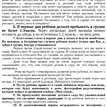
упоминать о предстоящем походе в детский сад, если ребёнок
капризничает, плачет, устал или хочет поговорить о чём-то другом. Эти
разговоры должны быть ненавязчивыми, а происходить невзначай, так, к
слову, между прочим. Расскажите как там много новых игрушек, сколько
новых друзей и подружек у него появится! Там добрые воспитатели и
нянечки, интересные занятия. Расскажите о том, что в садике его научат
рисовать, лепить, петь и танцевать!
6. В первые дни ребёнок должен пребывать в группе
не более 2-3часов.
Через несколько дней малыша можно
оставить до обеда, а по истечении 1-2 недель – на весь день.
7. Безусловно, слезы в первые дни, а может и недели неизбежны.
Но поверьте, в большинстве случаев ребенок плачет только при Вас, а,
зайдя в группу, быстро успокаивается.
Первое время утром можно не говорить малышу, что мы идем в
садик. Идем гулять! И «догуливаем» до садика. И только когда он перестанет
подниматься и отпускать Вас со слезами, по дороге можно рассказывать о
садике, о том, что там сегодня будет: какие занятия, игры…
Даже если Ваш малыш еще не очень хорошо говорит, всегда
спрашивайте его, что они сегодня делали в саду, во что играли, чем
занимались…
Этим вы будете стимулировать развитие речи ребенка, и узнаете о
том времени, которое ваш малыш проводит без Вас.
Полное привыкание к детскому саду происходит только через три
месяца, а у некоторых детей и дольше. Наберитесь терпения!
8. Пусть ребёнок принесёт в садик любимую игрушку или вещь,
которая ему будет напоминать о доме, фотографии родственников,
которые войдут в групповой альбом «Моя семья».
9. Не пропускайте посещение детского сада без уважительной
причины, это увеличит период адаптации.
Если ребёнок заболел в этот
период, будьте готовы начать всё сначала.
10. В адаптационный период воздержитесь от посещения с