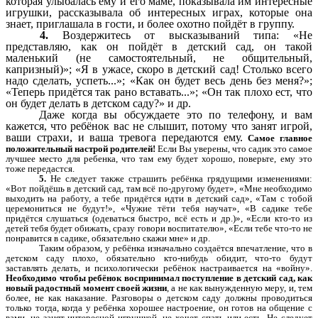
которая улыбалась ему и его маме, показывала им интересные
игрушки, рассказывала об интересных играх, которые она
знает, приглашала в гости, и более охотно пойдёт в группу.
4.
Воздержитесь от высказываний типа: «Не
представляю, как он пойдёт в детский сад, он такой
маленький (не самостоятельный, не общительный,
капризный)»; «Я в ужасе, скоро в детский сад! Столько всего
надо сделать, успеть...»; «Как он будет весь день без меня?»;
«Теперь придётся так рано вставать...»; «Он так плохо ест, что
он будет делать в детском саду?» и др.
Даже когда вы обсуждаете это по телефону, и вам
кажется, что ребёнок вас не слышит, потому что занят игрой,
ваши страхи, и ваша тревога передаются ему.
Самое главное
положительный настрой родителей!
Если Вы уверены, что садик это самое
лучшее место для ребенка, что там ему будет хорошо, поверьте, ему это
тоже передастся.
5.
Не следует также страшить ребёнка грядущими изменениями:
«Вот пойдёшь в детский сад, там всё по-другому будет», «Мне необходимо
выходить на работу, а тебе придётся идти в детский сад», «Там с тобой
церемониться не будут!», «Чужие тёти тебя научат», «В садике тебе
придётся слушаться (одеваться быстро, всё есть и др.)», «Если кто-то из
детей тебя будет обижать, сразу говори воспитателю», «Если тебе что-то не
понравится в садике, обязательно скажи мне» и др.
Таким образом, у ребёнка изначально создаётся впечатление, что в
детском саду плохо, обязательно кто-нибудь обидит, что-то будут
заставлять делать, и психологически ребёнок настраивается на «войну».
Необходимо чтобы ребёнок воспринимал поступление в детский сад, как
новый радостный момент своей жизни
, а не как вынужденную меру, и, тем
более, не как наказание. Разговоры о детском саду должны проводиться
только тогда, когда у ребёнка хорошее настроение, он готов на общение с
вами, не занят интересной игрушкой, не хочет спать или есть. Не следует