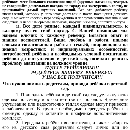
ребёнком мест большого скопления людей (крупные магазины, театры),
не совершайте длительных поездок по городу (на экскурсию, в гости), не
приглашайте домой шумных компаний.
Всё это добавляет ребёнку
впечатлений, которых у него итак достаточно после посещения детского
сада, и может привести к перевозбуждению и переутомлению малыша и, как
следствие, к нервным срывам, капризам, нарушениям сна, аппетита и стула
Все дети разные, каждый индивидуальность, к
11.
каждому нужен свой подход. С Вашей помощью мы
найдём ключик к каждому ребёнку. Богатый опыт и
знания воспитателей, Ваша любовь и забота, иными
словами согласованная работа с семьёй, опирающаяся на
знания возрастных и индивидуальных особенностей,
потребностей ребёнка и необходимых условий воспитания
ребёнка до поступления в детский сад, позволит решить
проблему адаптации на должном уровне.
БУДЬТЕ ТЕРПЕЛИВЫ!!!
РАДУЙТЕСЬ ВАШЕМУ РЕБЕНКУ!!!
У НАС ВСЁ ПОЛУЧИТСЯ!!!
Что нужно помнить родителям, приводя ребёнка в детский
сад.
1. Приводить ребёнка в детский сад следует аккуратно
одетым по сезону и в соответствии с погодой. Чрезмерное
укутывание или недостаточно тёплая одежда могут привести
к заболеванию! В группе необходимо переодеть ребёнка в
сменную одежду и оставить в шкафчике дополнительный
комплект.
2. Передавать ребёнка воспитателю, а также забирать
его из детского сада родителям следует лично или по