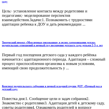
сад»
Цель:· установление контакта между родителями и
педагогами;· моделирование перспектив
взаимодействия.Задачи:1. Познакомить с трудностями
адаптации ребенка к ДОУ и дать рекомендации ...
Творческий проект «Мои первые рисовашки» в целях гармонизации детско-
родительских отношений в первый год посещения детского сада детьми 2-3-х лет
Первый год посещения детского сада у каждого ребёнка
начинается с адаптационного периода. Адаптация – сложный
процесс приспособления организма к новым условиям,
имеющий свою продолжительность у ...
Конспект родительского собрания в первой младшей группе ДОУ «Первый раз в
детский сад»
Повестка дня:1. Сообщение цели и задач собрания2.
Знакомство с родителями3. Адаптация детей к детскому саду,
советы родителям4. Ознакомить родителей в вопросе