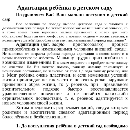
Адаптация ребёнка в детском саду
Поздравляем Вас! Ваш малыш поступил в детский
сад!
Все волнения по поводу выбора детского сада и хлопоты с
документами уже позади. Но встает вопрос как же ваш такой маленький, но
в тоже время такой взрослый малыш привыкнет к новой для него
обстановке? Будет ли ему комфортно с новыми людьми – воспитателями, в
новом кругу детей? Как облегчить ему, так называемый период адаптации?
Адаптация
(лат.
adapto
— приспособляю) — процесс
приспособления к изменяющимся условиям внешней среды.
Не зависимо от возраста ребенка периода адаптации в новом месте и в
Малышу трудно приспособиться к
новом коллективе не избежать.
возникшим изменениям
. И в каком возрасте он пройдет легче никому
не известно. Но Вы можете помочь, вашему малышу привыкнуть к
незнакомой обстановке, не зависимо от того 1,5 года вашему ребенку или
Мозг ребёнка очень пластичен, и если изменения условий
3.
жизни происходят не так часто и не очень резко нарушают
привычный образ жизни, то у ребёнка, при правильном
воспитательном подходе быстро восстанавливается
уравновешенное поведение и не остаётся каких-либо
отрицательных последствий, т. е. ребёнок адаптируется к
новым условиям своей жизни.
Хотим предложить ряд рекомендаций, следуя которым
родители и воспитатели сделают адаптационный период
более лёгким и безболезненным:
1. До поступления ребёнка в детский сад необходимо