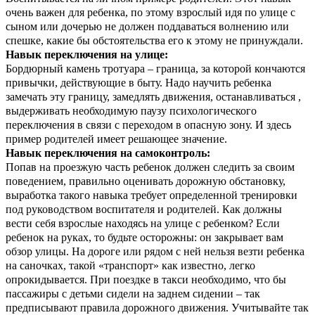
очень важен для ребенка, по этому взрослый идя по улице с
сыном или дочерью не должен поддаваться волнению или
спешке, какие бы обстоятельства его к этому не принуждали.
Навык переключения на улице:
Бордюрный камень тротуара – граница, за которой кончаются
привычки, действующие в быту. Надо научить ребенка
замечать эту границу, замедлять движения, останавливаться ,
выдерживать необходимую паузу психологического
переключения в связи с переходом в опасную зону. И здесь
пример родителей имеет решающее значение.
Навык переключения на самоконтроль:
Попав на проезжую часть ребенок должен следить за своим
поведением, правильно оценивать дорожную обстановку,
выработка такого навыка требует определенной тренировки
под руководством воспитателя и родителей. Как должны
вести себя взрослые находясь на улице с ребенком? Если
ребенок на руках, то будьте осторожны: он закрывает вам
обзор улицы. На дороге или рядом с ней нельзя везти
ребенка
на саночках, такой «транспорт» как известно, легко
опрокидывается. При поездке в такси необходимо, что бы
пассажиры с детьми сидели на заднем сидении – так
предписывают правила дорожного движения. Учитывайте так