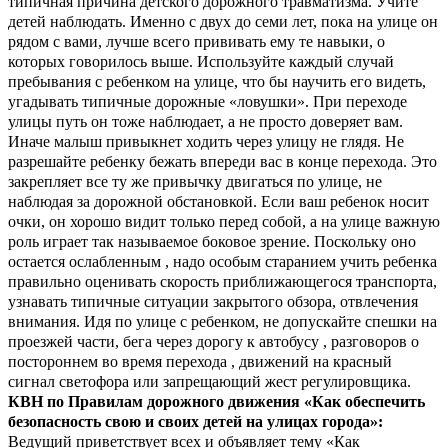
типичная причина детского дорожного травматизма. Учите
детей наблюдать. Именно с двух до семи лет, пока на улице он
рядом с вами, лучше всего прививать ему те навыки, о
которых говорилось выше. Используйте каждый случай
пребывания с ребенком на улице, что бы научить его видеть,
угадывать типичные дорожные «ловушки». При переходе
улицы путь он тоже наблюдает, а не просто доверяет вам.
Иначе малыш привыкнет ходить через улицу не глядя. Не
разрешайте ребенку бежать впереди вас в конце перехода. Это
закрепляет все ту же привычку двигаться по улице, не
наблюдая за дорожной обстановкой. Если ваш ребенок носит
очки, он хорошо видит только перед собой, а на улице важную
роль играет так называемое боковое зрение. Поскольку оно
остается ослабленным , надо особым старанием учить ребенка
правильно оценивать скорость приближающегося транспорта,
узнавать типичные ситуации закрытого обзора, отвлечения
внимания. Идя по улице с ребенком, не допускайте спешки на
проезжей части, бега через дорогу к автобусу , разговоров о
постороннем во время перехода , движений на красный
сигнал светофора или запрещающий жест регулировщика.
КВН по Правилам дорожного движения «Как обеспечить
безопасность свою и своих детей на улицах города»:
Ведущий приветствует всех и объявляет тему «Как