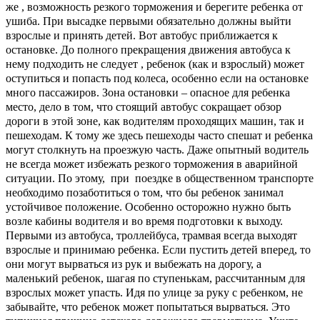
же , возможность резкого торможения и берегите ребенка от
ушиба. При высадке первыми обязательно должны выйти
взрослые и принять детей. Вот автобус приближается к
остановке. До полного прекращения движения автобуса к
нему подходить не следует , ребенок (как и взрослый) может
оступиться и попасть под колеса, особенно если на остановке
много пассажиров. Зона остановки – опасное для ребенка
место, дело в том, что стоящий автобус сокращает обзор
дороги в этой зоне, как водителям проходящих машин, так и
пешеходам. К тому же здесь пешеходы часто спешат и ребенка
могут столкнуть на проезжую часть. Даже опытный водитель
не всегда может избежать резкого торможения в аварийной
ситуации. По этому, при поездке в общественном транспорте
необходимо позаботиться о том, что бы ребенок занимал
устойчивое положение. Особенно осторожно нужно быть
возле кабины водителя и во время подготовки к выходу.
Первыми из автобуса, троллейбуса, трамвая всегда выходят
взрослые и принимаю ребенка. Если пустить детей вперед, то
они могут вырваться из рук и выбежать на дорогу, а
маленький ребенок, шагая по ступенькам, рассчитанным для
взрослых может упасть. Идя по улице за руку с ребенком, не
забывайте, что ребенок может попытаться вырваться. Это