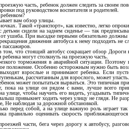
проезжую часть, ребенок должен следить за своим по
ровки под руководством воспитателя и родителей.
 ребенком?
рывает вам обзор улицы.
аночках. Такой «транспорт», как известно, легко опрок
с детьми сидели на заднем сиденье — так предписы
 от ушиба. При высадке первыми обязательно должны 
рекращения движения автобуса к нему подходить не сл
о пассажиров.
в том, что стоящий автобус сокращает обзор Дороги 
 ребенка могут столкнуть на проезжую часть.
резкого торможения в аварийной ситуации. Поэтому 
вое положение. Особенно осторожным нужно быть возл
 выходят взрослые и принимают ребенка. Если пуст
ступенькам, рассчитанным для взрослого, может упасть
 ребенок может попытаться вырваться. Это типичная пр
т, пока на улице он рядом с вами, лучше всего при
на улице, чтобы научить его видеть, угадывать типи
малыш привыкнет ходить через улицу не глядя. Не раз
це, Не наблюдая за дорожной обстановкой.
ко перед собой, а на улице важную роль играет так
нка правильно оценивать скорость приближающегося 
проезжей части, бега через дорогу к автобусу, разго