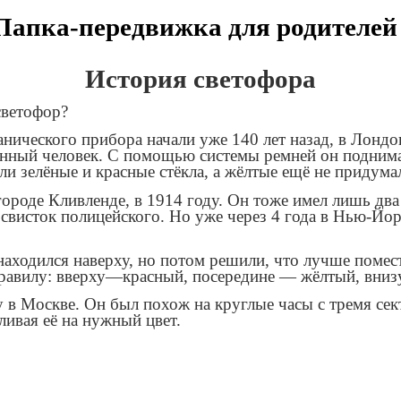
Папка-передвижка для родителе
История светофора
светофор?
ического прибора начали уже 140 лет назад, в Лондон
енный человек. С помощью системы ремней он поднима
ли зелёные и красные стёкла, а жёлтые ещё не придума
ороде Кливленде, в 1914 году. Он тоже имел лишь дв
исток полицейского. Но уже через 4 года в Нью-Йор
находился наверху, но потом решили, что лучше помест
правилу: вверху—красный, посередине — жёлтый, вниз
у в Москве. Он был похож на круглые часы с тремя с
ивая её на нужный цвет.