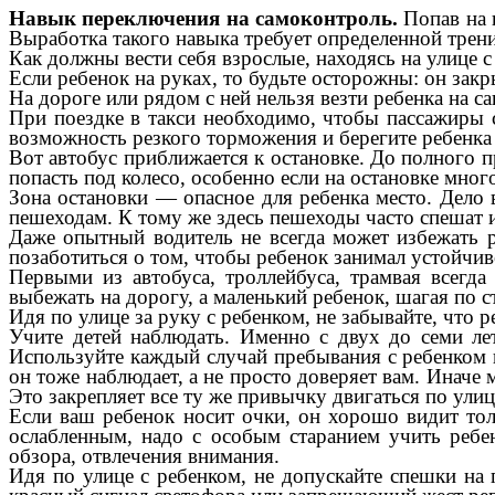
Навык переключения на самоконтроль.
Попав на 
Выработка такого навыка требует определенной трени
Как должны вести себя взрослые, находясь на улице с
Если ребенок на руках, то будьте осторожны: он зак
На дороге или рядом с ней нельзя везти ребенка на с
При поездке в такси необходимо, чтобы пассажиры 
возможность резкого торможения и берегите ребенка
Вот автобус приближается к остановке. До полного п
попасть под колесо, особенно если на остановке мног
Зона остановки — опасное для ребенка место. Дело 
пешеходам. К тому же здесь пешеходы часто спешат и
Даже опытный водитель не всегда может избежать 
позаботиться о том, чтобы ребенок занимал устойчи
Первыми из автобуса, троллейбуса, трамвая всегда
выбежать на дорогу, а маленький ребенок, шагая по 
Идя по улице за руку с ребенком, не забывайте, что
Учите детей наблюдать. Именно с двух до семи ле
Используйте каждый случай пребывания с ребенком 
он тоже наблюдает, а не просто доверяет вам. Иначе 
Это закрепляет все ту же привычку двигаться по ули
Если ваш ребенок носит очки, он хорошо видит толь
ослабленным, надо с особым старанием учить ребе
обзора, отвлечения внимания.
Идя по улице с ребенком, не допускайте спешки на 