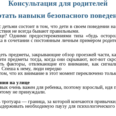
Консультация для родителей
тать навыки безопасного поведен
етьми состоит в том, что дети в своем поведении н
ствия не всегда бывают правильными.
ице? Одними предостережениями типа «будь остор
а в сочетании с постоянным личным примером родите
деть предметы, закрывающие обзор проезжей части, к
эти предметы тогда, когда они скрывают, вот-вот с
ть факторы, отвлекающие его внимание, как сигнал
 Спеша к нему, люди нередко
м, что их внимание в этот момент переключено только
ния на улице
вык очень важен для ребенка, поэтому взрослый, идя 
 этому не принуждали.
тротуара — граница, за которой кончаются привычки,
выдерживать необходимую паузу для психологического