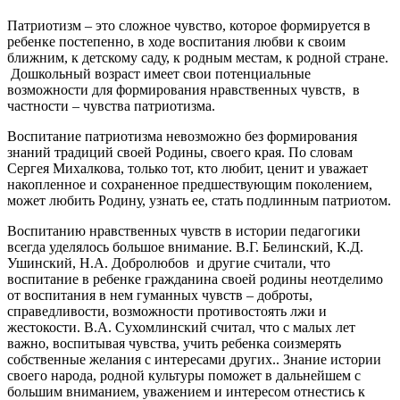
Патриотизм – это сложное чувство, которое формируется в
ребенке постепенно, в ходе воспитания любви к своим
ближним, к детскому саду, к родным местам, к родной стране.
Дошкольный возраст имеет свои потенциальные
возможности для формирования нравственных чувств, в
частности – чувства патриотизма.
Воспитание патриотизма невозможно без формирования
знаний традиций своей Родины, своего края. По словам
Сергея Михалкова, только тот, кто любит, ценит и уважает
накопленное и сохраненное предшествующим поколением,
может любить Родину, узнать ее, стать подлинным патриотом.
Воспитанию нравственных чувств в истории педагогики
всегда уделялось большое внимание. В.Г. Белинский, К.Д.
Ушинский, Н.А. Добролюбов и другие считали, что
воспитание в ребенке гражданина своей родины неотделимо
от воспитания в нем гуманных чувств – доброты,
справедливости, возможности противостоять лжи и
жестокости. В.А. Сухомлинский считал, что с малых лет
важно, воспитывая чувства, учить ребенка соизмерять
собственные желания с интересами других.. Знание истории
своего народа, родной культуры поможет в дальнейшем с
большим вниманием, уважением и интересом отнестись к