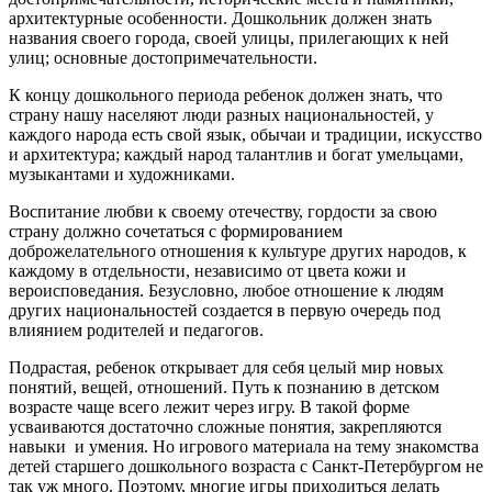
архитектурные особенности. Дошкольник должен знать
названия своего города, своей улицы, прилегающих к ней
улиц; основные достопримечательности.
К концу дошкольного периода ребенок должен знать, что
страну нашу населяют люди разных национальностей, у
каждого народа есть свой язык, обычаи и традиции, искусство
и архитектура; каждый народ талантлив и богат умельцами,
музыкантами и художниками.
Воспитание любви к своему отечеству, гордости за свою
страну должно сочетаться с формированием
доброжелательного отношения к культуре других народов, к
каждому в отдельности, независимо от цвета кожи и
вероисповедания. Безусловно, любое отношение к людям
других национальностей создается в первую очередь под
влиянием родителей и педагогов.
Подрастая, ребенок открывает для себя целый мир новых
понятий, вещей, отношений. Путь к познанию в детском
возрасте чаще всего лежит через игру. В такой форме
усваиваются достаточно сложные понятия, закрепляются
навыки и умения. Но игрового материала на тему знакомства
детей старшего дошкольного возраста с Санкт-Петербургом не
так уж много. Поэтому, многие игры приходиться делать