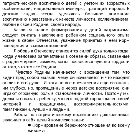
патриотическому воспитанию детей с учетом их возрастных
особенностей, национальной культуры, традиций народа. В
детских садах всегда уделялось большое внимание
воспитанию нравственных качеств личности, коллективизма,
любви к своей Родине, своего народа.
Базовым этапом формирования у детей патриотизма
следует считать накопление ребенком социального опыта
жизни в своем Отечестве, уважение принятых в нем норм
поведения и взаимоотношений.
Любовь к Отечеству становится силой духа только тогда,
когда у человека запечатлены в сознании образы, связанные
с родным краем, языком, когда появляется чувство гордости
от того, что это все Родина.
Чувство Родины начинается с восхищения тем, что
видит пред собой малыш, чему он изумляется и что находит
отклик в его душе. И хотя не все впечатления еще осознаны
им глубоко, но, пропущенные через детское восприятие, они
играют огромную роль в становлении личности. Поэтому мы
должны показать ребенку, что его родной город славен своей
историей и традициями, достопримечательностями,
памятниками, лучшими людьми.
Работа по патриотическому воспитанию дошкольников
включает в себя целый комплекс задач:
Формирование бережного отношения ко всему
живому;