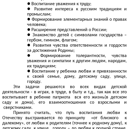
Воспитание уважения к труду;
Развитие интереса к русским традициям и
промыслам;
Формирование элементарных знаний о правах
человека;
Расширение представлений о России;
Знакомство детей с символами государства –
гербом, гимном, флагом;
Развития чувства ответственности и гордости
за достижения Родины;
Формирование толерантности, чувства
уважения и симпатии к другим людям, народам,
их традициям;
Воспитание у ребенка любви и привязанности
к своей семье, дому, детскому саду, улице,
городу.
Эти задачи решаются во всех видах детской
деятельности - в играх, в труде, в быту и т.д., так как все это
воспитывает в ребенке патриота вся его жизнь(в детском
саду и дома), его взаимоотношения со взрослыми и
сверстниками.
Принято считать, что путь воспитания любви к
Отечеству выстраивается по принципу «от близкого к
далекому», от любви к родителям (точнее к родному дому), к
детскому саду, к улице, городу – до любви к родной стране.