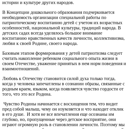
истории и культуре других народов.
В Концепции дошкольного образования подчеркивается
необходимость организации специальной работы по
патриотическому воспитанию детей с учетом их возрастных
особенностей, национальной культуры, традиций народа. В
детских садах всегда уделялось большое внимание
воспитанию нравственных качеств личности, коллективизма,
любви к своей Родине, своего народа.
Базовым этапом формирования у детей патриотизма следует
считать накопление ребенком социального опыта жизни в
своем Отечестве, уважение принятых в нем норм поведения и
взаимоотношений.
Любовь к Отечеству становится силой духа только тогда,
когда у человека запечатлены в сознании образы, связанные с
родным краем, языком, когда появляется чувство гордости от
того, что это все Родина.
Чувство Родины начинается с восхищения тем, что видит
пред собой малыш, чему он изумляется и что находит отклик
в его душе. И хотя не все впечатления еще осознаны им
глубоко, но, пропущенные через детское восприятие, они
играют огромную роль в становлении личности. Поэтому мы