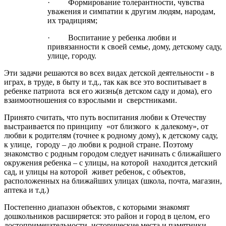
· Формирование толерантности, чувства
уважения и симпатии к другим людям, народам,
их традициям;
· Воспитание у ребенка любви и
привязанности к своей семье, дому, детскому саду,
улице, городу.
Эти задачи решаются во всех видах детской деятельности - в
играх, в труде, в быту и т.д., так как все это воспитывает в
ребенке патриота вся его жизнь(в детском саду и дома), его
взаимоотношения со взрослыми и сверстниками.
Принято считать, что путь воспитания любви к Отечеству
выстраивается по принципу «от близкого к далекому», от
любви к родителям (точнее к родному дому), к детскому саду,
к улице, городу – до любви к родной стране. Поэтому
знакомство с родным городом следует начинать с ближайшего
окружения ребенка – с улицы, на которой находится детский
сад, и улицы на которой живет ребенок, с объектов,
расположенных на ближайших улицах (школа, почта, магазин,
аптека и т.д.)
Постепенно диапазон объектов, с которыми знакомят
дошкольников расширяется: это район и город в целом, его
достопримечательности, исторические места и памятники,