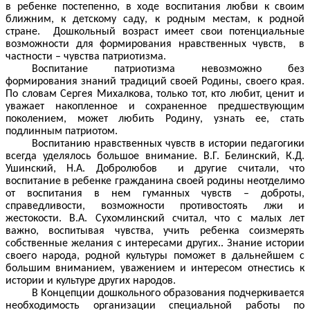
в ребенке постепенно, в ходе воспитания любви к своим
ближним, к детскому саду, к родным местам, к родной
стране. Дошкольный возраст имеет свои потенциальные
возможности для формирования нравственных чувств, в
частности – чувства патриотизма.
Воспитание патриотизма невозможно без
формирования знаний традиций своей Родины, своего края.
По словам Сергея Михалкова, только тот, кто любит, ценит и
уважает накопленное и сохраненное предшествующим
поколением, может любить Родину, узнать ее, стать
подлинным патриотом.
Воспитанию нравственных чувств в истории педагогики
всегда уделялось большое внимание. В.Г. Белинский, К.Д.
Ушинский, Н.А. Добролюбов и другие считали, что
воспитание в ребенке гражданина своей родины неотделимо
от воспитания в нем гуманных чувств – доброты,
справедливости, возможности противостоять лжи и
жестокости. В.А. Сухомлинский считал, что с малых лет
важно, воспитывая чувства, учить ребенка соизмерять
собственные желания с интересами других.. Знание истории
своего народа, родной культуры поможет в дальнейшем с
большим вниманием, уважением и интересом отнестись к
истории и культуре других народов.
В Концепции дошкольного образования подчеркивается
необходимость организации специальной работы по