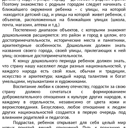
Поэтому знакомство с родным городом следует начинать с
ближайшего окружения ребенка – с улицы, на которой
находится детский сад, и улицы на которой живет ребенок, с
объектов, расположенных на ближайших улицах (школа,
почта, магазин, аптека и т.д.)
Постепенно диапазон объектов, с которыми знакомят
дошкольников расширяется: это район и город в целом, его
достопримечательности, исторические места и памятники,
архитектурные особенности. Дошкольник должен знать
названия своего города, своей улицы, прилегающих к ней
улиц; основные достопримечательности.
К концу дошкольного периода ребенок должен знать,
что страну нашу населяют люди разных национальностей, у
каждого народа есть свой язык, обычаи и традиции,
искусство и архитектура; каждый народ талантлив и богат
умельцами, музыкантами и художниками.
Воспитание любви к своему отечеству, гордости за свою
страну должно сочетаться с формированием
доброжелательного отношения к культуре других народов, к
каждому в отдельности, независимо от цвета кожи и
вероисповедания. Безусловно, любое отношение к людям
других национальностей создается в первую очередь под
влиянием родителей и педагогов.
Подрастая, ребенок открывает для себя целый мир
новых понятий, вещей, отношений. Путь к познанию в