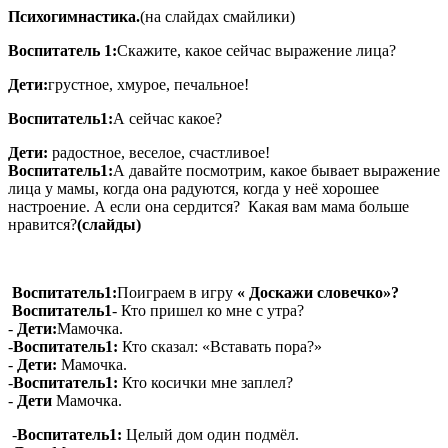
Психогимнастика.
(на слайдах смайлики)
Воспитатель 1:
Скажите, какое сейчас выражение лица?
Дети:
грустное, хмурое, печальное!
Воспитатель1:
А сейчас какое?
Дети:
радостное, веселое, счастливое!
Воспитатель1:
А давайте посмотрим, какое бывает выражение
лица у мамы, когда она радуются, когда у неё хорошее
настроение. А если она сердится? Какая вам мама больше
нравится?
(слайды)
Воспитатель1:
Поиграем в игру
« Доскажи словечко»?
Воспитатель1
- Кто пришел ко мне с утра?
-
Дети:
Мамочка.
-
Воспитатель1:
Кто сказал: «Вставать пора?»
-
Дети:
Мамочка.
-
Воспитатель1:
Кто косички мне заплел?
-
Дети
Мамочка.
-
Воспитатель1:
Целый дом один подмёл.