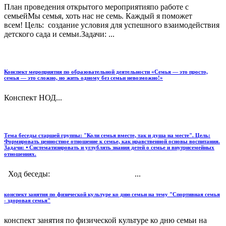
План проведения открытого мероприятияпо работе с
семьейМы семья, хоть нас не семь. Каждый я поможет
всем! Цель: создание условия для успешного взаимодействия
детского сада и семьи.Задачи: ...
Конспект мероприятия по образовательной деятельности «Семья — это просто,
семья — это сложно, но жить одному без семьи невозможно!»
Конспект НОД...
Тема беседы старшей группы: "Коли семья вместе, так и душа на месте". Цель:
Формировать ценностное отношение к семье, как нравственной основы воспитания.
Задачи: ⦁ Систематизировать и углублять знания детей о семье и внутрисемейных
отношениях.
Ход беседы: ...
конспект занятия по физической культуре ко дню семьи на тему "Спортивная семья
- здоровая семья"
конспект занятия по физической культуре ко дню семьи на