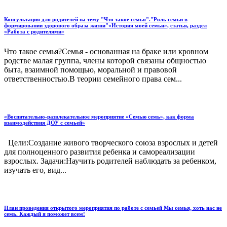
Консультация для родителей на тему "Что такое семья"."Роль семьи в
формировании здорового образа жизни"«История моей семьи», статья, раздел
«Работа с родителями»
Что такое семья?Семья - основанная на браке или кровном
родстве малая группа, члены которой связаны общностью
быта, взаимной помощью, моральной и правовой
ответственностью.В теории семейного права сем...
«Воспитательно-развлекательное мероприятие «Семью семь», как форма
взаимодействия ДОУ с семьей»
Цели:Создание живого творческого союза взрослых и детей
для полноценного развития ребенка и самореализации
взрослых. Задачи:Научить родителей наблюдать за ребенком,
изучать его, вид...
План проведения открытого мероприятия по работе с семьей Мы семья, хоть нас не
семь. Каждый я поможет всем!