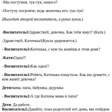
-Мы постучим, тук-тук, никого?
-Постучу погромче, ведь звоночка нет, тук-тук!
(Выходит второй воспитатель, в руках кукла.)
-
Воспитатель1:
Здравствуй, девочка. Как тебя зовут? (Катя.)
-
Здравствуй, Катенька!(Кукла здоровается.)
-
Воспитатель1:
Катенька, с кем ты живёшь в этом доме?
-
Катя:
Одна?!
-
Воспитатель1:
Как одна!?
-
Воспитатель1:
Ребята, Катенька пошутила. Как вы думаете, с
кем живёт девочка?
Дети:
мама, папа, бабушка, дедушка
-
Воспитатель1:
А где Катины мама и папа?
Дети
: Да работе.
Воспитатель1:
Давайте, пока родителей нет дома, мы побудем