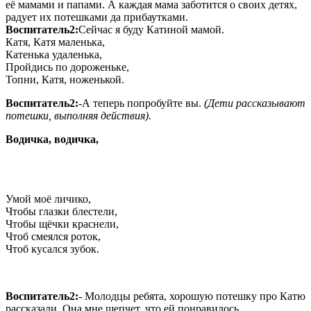
её мамами и папами. А каждая мама заботится о своих детях,
радует их потешками да прибаутками.
Воспитатель2:
Сейчас я буду Катиной мамой.
Катя, Катя маленька,
Катенька удаленька,
Пройдись по дороженьке,
Топни, Катя, ноженькой.
Воспитатель2:
-А теперь попробуйте вы.
(Дети рассказывают
потешки, выполняя действия).
В
одичка, водичка,
Умой моё личико,
Чтобы глазки блестели,
Чтобы щёчки краснели,
Чтоб смеялся роток,
Чтоб кусался зубок.
Воспитатель2:
- Молодцы ребята, хорошую потешку про Катю
рассказали. Она мне шепчет, что ей понравилось.