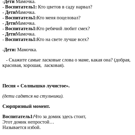
-
Дети
Мамочка.
-
Воспитатель1:
Кто цветов в саду нарвал?
-
Дети
Мамочка.
-
Воспитатель1:
Кто меня поцеловал?
-
Дети
Мамочка.
-
Воспитатель1:
Кто ребячий любит смех?
-
Дети
Мамочка.
-
Воспитатель1:
Кто на свете лучше всех?
-
Дети:
Мамочка.
- Скажите самые ласковые слова о маме, какая она? (добрая,
красивая, хорошая, ласковая).
Песня « Солнышко лучистое».
(дети садятся на стульчики).
Сюрпризный момент.
Воспитатель1:
Что за домик здесь стоит,
Этот домик непростой…
Называется избой.