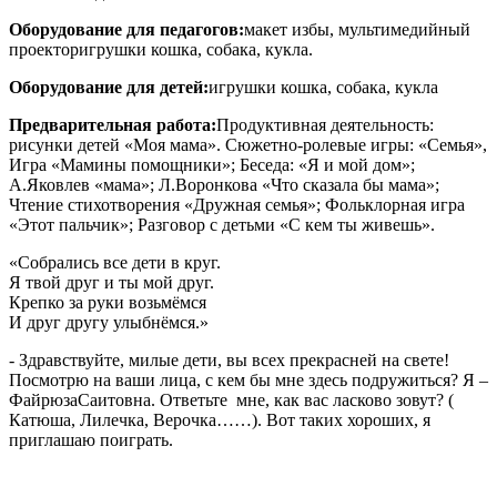
Оборудование для педагогов:
макет избы, мультимедийный
проекторигрушки кошка, собака, кукла.
Оборудование для детей:
игрушки кошка, собака, кукла
Предварительная работа:
Продуктивная деятельность:
рисунки детей «Моя мама». Сюжетно-ролевые игры: «Семья»,
Игра «Мамины помощники»; Беседа: «Я и мой дом»;
А.Яковлев «мама»; Л.Воронкова «Что сказала бы мама»;
Чтение стихотворения «Дружная семья»; Фольклорная игра
«Этот пальчик»; Разговор с детьми «С кем ты живешь».
«Собрались все дети в круг.
Я твой друг и ты мой друг.
Крепко за руки возьмёмся
И друг другу улыбнёмся.»
- Здравствуйте, милые дети, вы всех прекрасней на свете!
Посмотрю на ваши лица, с кем бы мне здесь подружиться? Я –
ФайрюзаСаитовна. Ответьте мне, как вас ласково зовут? (
Катюша, Лилечка, Верочка……). Вот таких хороших, я
приглашаю поиграть.