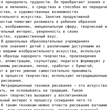
ся преодолеть трудности. Он приобретает знания о
ах и явлениях, о средствах и способах их передачи
естве, о художественных возможностях
ительного искусства. Занятия продуктивной
ностью помогают развивать в ребенке образное
е, воображение, эмоциональную сферу, творческий и
тельный интерес, уверенность в своих
остях, художественный вкус.
ольных образовательных учреждениях
тели знакомят детей с различными доступными их
у видами изобразительного искусства, используя
м образцы народного творчества, произведения
в, иллюстрации, скульптуры; педагоги формируют у
риемы рисования, лепки, «работы» с бумагой;
ют в детях умение самостоятельно принимать
 в процессе творчества; используют нетрадиционные
 рисования.
иционные техники рисования – это искусство
ать, не основываясь на традиции. Такое
ное» творчество вызывает у воспитанников
льный интерес к процессу созидания чего-то
 К таким техникам можно отнести рисование ватными
ми, пальчиковое рисование, рисование ладошкой,