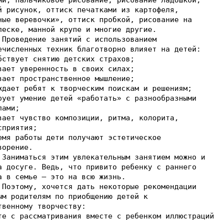
й рисунок, оттиск печатками из картофеля,
ные веревочки», оттиск пробкой, рисование на
песке, манной крупе и многие другие.
ение занятий с использованием
ечисленных техник благотворно влияет на детей:
бствует снятию детских страхов;
вает уверенность в своих силах;
вает пространственное мышление;
ждает ребят к творческим поискам и решениям;
рует умение детей «работать» с разнообразными
лами;
вает чувство композиции, ритма, колорита,
сприятия;
емя работы дети получают эстетическое
ворение.
ться этим увлекательным занятием можно и
а досуге. Ведь, что привито ребенку с раннего
а в семье – это на всю жизнь.
у, хочется дать некоторые рекомендации
ым родителям по приобщению детей к
твенному творчеству:
те с рассматривания вместе с ребенком иллюстраций