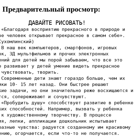
Предварительный просмотр:
ДАВАЙТЕ РИСОВАТЬ!
даря восприятию прекрасного в природе и
ве человек открывает прекрасное в самом себе».
Сухомлинский)
век компьютеров, смартфонов, игровых
ок, 3Д мультфильмов и прочих электронных
ений для детей мы порой забываем, что все это
е развивает у детей умение видеть прекрасное
 чувствовать, творить.
енные дети знают гораздо больше, чем их
ики 10- 15 лет назад. Они быстрее решают
кие задачи, но они значительно реже восхищаются и
тся, сопереживают и сочувствуют.
дить душу» способствует развитие в ребенке
ких способностей. Например, вызвать у ребенка
 к художественному творчеству. В процессе
ия, лепки, аппликации дошкольник испытывает
разные чувства: радуется созданному им красивому
ению, огорчается, если что-то не получается.