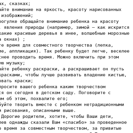
ах, сказках;
айте внимание на яркость, красоту нарисованных
 изображений;
рогулке обращайте внимание ребенка на красоту
, явления природы (например, зимой – как искрится
какие красивые деревья в инее, волшебные морозные
а окнах) ;
те время для совместного творчества (лепка,
ие, аппликация). Так ребенку будет легче, веселее
нее проводить время. Можно включить при этом
ую музыку;
айте ребенку раскраски, а раскрашивает он пусть
красками, чтобы лучше развивать владение кистью,
овать краски;
росите вашего ребенка каким творчеством
ся он сегодня в детском саду. Поговорите с
ом об этом, похвалите его;
буйте творить вместе с ребенком нетрадиционными
и рисования, описанными выше.
е родители, хотите, чтобы Ваши дети,
лев однажды сказали Вам «спасибо» за проведенное
о время за совместным творчеством, за привитые