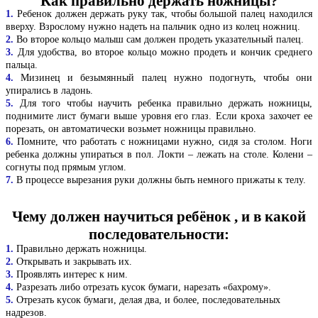
Как правильно держать ножницы?
1.
Ребенок должен держать руку так, чтобы большой палец находился
вверху. Взрослому нужно надеть на пальчик одно из колец ножниц.
2.
Во второе кольцо малыш сам должен продеть указательный палец.
3.
Для удобства, во второе кольцо можно продеть и кончик среднего
пальца.
4.
Мизинец и безымянный палец нужно подогнуть, чтобы они
упирались в ладонь.
5.
Для того чтобы научить ребенка правильно держать ножницы,
поднимите лист бумаги выше уровня его глаз. Если кроха захочет ее
порезать, он автоматически возьмет ножницы правильно.
6.
Помните, что работать с ножницами нужно, сидя за столом. Ноги
ребенка должны упираться в пол. Локти – лежать на столе. Колени –
согнуты под прямым углом.
7.
В процессе вырезания руки должны быть немного прижаты к телу.
Чему должен научиться ребёнок , и в какой
последовательности:
1.
Правильно держать ножницы.
2.
Открывать и закрывать их.
3.
Проявлять интерес к ним.
4.
Разрезать либо отрезать кусок бумаги, нарезать «бахрому».
5.
Отрезать кусок бумаги, делая два, и более, последовательных
надрезов.