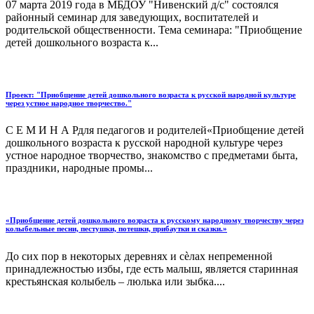
07 марта 2019 года в МБДОУ "Нивенский д/с" состоялся
районный семинар для заведующих, воспитателей и
родительской общественности. Тема семинара: "Приобщение
детей дошкольного возраста к...
Проект: "Приобщение детей дошкольного возраста к русской народной культуре
через устное народное творчество."
С Е М И Н А Рдля педагогов и родителей«Приобщение детей
дошкольного возраста к русской народной культуре через
устное народное творчество, знакомство с предметами быта,
праздники, народные промы...
«Приобщение детей дошкольного возраста к русскому народному творчеству через
колыбельные песни, пестушки, потешки, прибаутки и сказки.»
До сих пор в некоторых деревнях и сѐлах непременной
принадлежностью избы, где есть малыш, является старинная
крестьянская колыбель – люлька или зыбка....