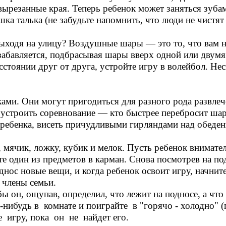
вырезанные края. Теперь ребенок может заняться зубам
ка талька (не забудьте напомнить, что люди не чистят
ыходя на улицу? Воздушные шары — это то, что вам н
абавляется, подбрасывая шары вверх одной или двум
сстоянии друг от друга, устройте игру в волейбол. Не
ми. Они могут пригодиться для разного рода развлече
, устроить соревнование — кто быстрее перебросит ш
 ребенка, висеть причудливыми гирляндами над обеде
 мячик, ложку, кубик и мелок. Пусть ребенок внимате
чете один из предметов в карман. Снова посмотрев на п
днос новые вещи, и когда ребенок освоит игру, начнит
 члены семьи.
ы он, ощупав, определил, что лежит на подносе, а что
нибудь в комнате и поиграйте в "горячо - холодно" (
е игру, пока он не найдет его.