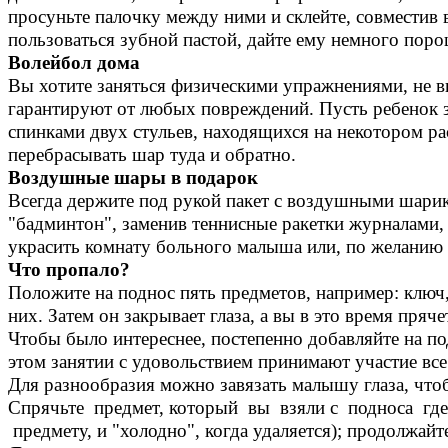
просуньте палочку между ними и склейте, совместив 
пользоваться зубной пастой, дайте ему немного порош
Волейбол дома
Вы хотите заняться физическими упражнениями, не в
гарантируют от любых повреждений. Пусть ребенок з
спинками двух стульев, находящихся на некотором ра
перебрасывать шар туда и обратно.
Воздушные шары в подарок
Всегда держите под рукой пакет с воздушными шарика
"бадминтон", заменив теннисные ракетки журналами
украсить комнату больного малыша или, по желанию
Что пропало?
Положите на поднос пять предметов, например: ключ,
них. Затем он закрывает глаза, а вы в это время пря
Чтобы было интереснее, постепенно добавляйте на по
этом занятии с удовольствием принимают участие все
Для разнообразия можно завязать малышу глаза, чтоб
Спрячьте предмет, который вы взяли с подноса где-
предмету, и "холодно", когда удаляется); продолжайт