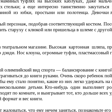
маминых туфлях на высоких каблуках, даже мальчи
 стельки; а еще интересно таинственно закутаться
анной из юбки, простыни или полотенца. Девочки л
й персонаж, подобрав соответствующий костюм. Посов
ить старуху с клюкой или пришельца в шлеме с другой 
в театральном магазине. Высокая картонная шляпа,
энди. Нос клоуна, огромные туфли, пластмассовый га
вый олимпийский вид спорта — балансирование с книго
отрагиваться до книги руками. Очень скоро ребенок по
ы ему стало понятно, какие из них легко удержать на г
сколькими детьми. Кто-нибудь один выполняет рол
дят по комнате, и выигрывает тот, кто дольше всех у
 формат и вес книги.
 жаловаться, что ему нечем заняться, познакомьте ег