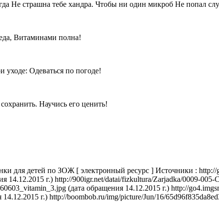
тогда Не страшна тебе хандра. Чтобы ни один микроб Не попал с
еда, Витаминами полна!
 уходе: Одеваться по погоде!
 сохранить. Научись его ценить!
 для детей по ЗОЖ [ электронный ресурс ] Источники : http://g
2.2015 г.) http://900igr.net/datai/fizkultura/Zarjadka/0009-005-C
60603_vitamin_3.jpg (дата обращения 14.12.2015 г.) http://go4.imgs
2.2015 г.) http://boombob.ru/img/picture/Jun/16/65d96f835da8ed3