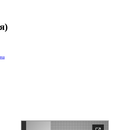
я)
на