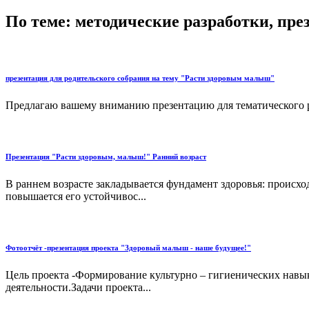
По теме: методические разработки, пр
презентация для родительского собрания на тему "Расти здоровым малыш"
Предлагаю вашему вниманию презентацию для тематического р
Презентация "Расти здоровым, малыш!" Ранний возраст
В раннем возрасте закладывается фундамент здоровья: происх
повышается его устойчивос...
Фотоотчёт -презентация проекта "Здоровый малыш - наше будущее!"
Цель проекта -Формирование культурно – гигиенических навык
деятельности.Задачи проекта...