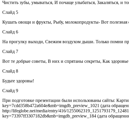
Чистить зубы, умываться, И почаще улыбаться, Закаляться, и 
Слайд 5
Кушать овощи и фрукты, Рыбу, молокопродукты- Вот полезная 
Слайд 6
На прогулку выходи, Свежим воздухом дыши. Только помни при
Слайд 7
Вот те добрые советы, В них и спрятаны секреты, Как здоровье
Слайд 8
Будьте здоровы!
Слайд 9
При подготовке презентации были использованы сайты: Картинки
key=7cdd358b472a604e&mb=imgdb_preview_1021 (дата обращения 14.1
http://lifeglobe.net/media/entry/416/1255062319_1251793179_12481
key=73397ff3307182db&mb=imgdb_preview_184 (дата обращения 14.1