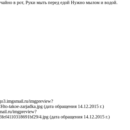
лучайно в рот, Руки мыть перед едой Нужно мылом и водой.
o3.imgsmail.ru/imgpreview?
Hto-takoe-zarjadka.jpg (дата обращения 14.12.2015 г.)
mail.ru/imgpreview?
fef4110318691bf29/4.jpg (дата обращения 14.12.2015 г.)