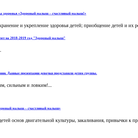
уры здоровья «Здоровый малыш – счастливый малыш!»
ранение и укрепление здоровья детей; приобщение детей и их ро
 лет на 2018-2019 год "Здоровый малыш"
.
 Данные презентации девочки представили детям группы.
м, сильным и ловким!...
«Здоровый малыш – счастливый малыш»
 детей основ двигательной культуры, закаливания, привычки к 