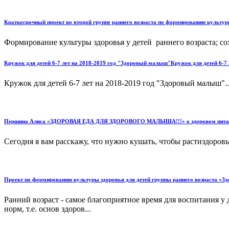
Краткосрочный проект во второй группе раннего возраста по формированию культ
Формирование культуры здоровья у детей раннего возраста; сох
Кружок для детей 6-7 лет на 2018-2019 год "Здоровый малыш"Кружок для детей 6-7
Кружок для детей 6-7 лет на 2018-2019 год "Здоровый малыш"..
Першина Алиса «ЗДОРОВАЯ ЕДА ДЛЯ ЗДОРОВОГО МАЛЫША!!!» о здоровом питании.
Сегодня я вам расскажу, что нужно кушать, чтобы растиздоровы
Проект по формированию культуры здоровья для детей группы раннего возраста 
Ранний возраст - самое благоприятное время для воспитания у
норм, т.е. основ здоров...