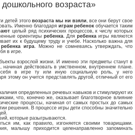
а дошкольного возраста»
ти детей этого
возраста мы ни взяли
, все они берут свое
вовать. Именно благодаря
играм ребенок
обучается таким
вают
целый ряд психических процессов, к числу которых
твенные ориентиры
ребенка
. Для
ребенка
игры являются
вает их к будущему труду и учебе. Насколько важна для
я
ребенка игра
. Можно не сомневаясь утверждать, что
бя в игре.
ъекты взрослой жизни. И именно эти предметы станут в
 начиная действовать в умственном, внутреннем плане.
ебя в игре ту или иную социальную роль, у него
я этому он учится представлять другой, отличный от его
 наличия определенных речевых навыков и стимулируют их
ками, что, конечно же, оказывает благотворное влияние
ческие процессы, начиная от самых простых до самых
тии решения. В процессе игры дети способны значительно
ей.
вий, которые разыгрываются.
ться им, как правило, изгоняется своими товарищами.
ния, малышу приходится целенаправленно запоминать