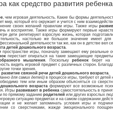
ра как средство развития ребенк
ее
, чем игровая деятельность. Какие бы формы деятельнос
ет мир, который его окружает и учится с ним взаимодейст
инение своих желаний правилам игры. Также игры
разви
речь и восприятие. Также игры формируют первые нравс
ре дети репетируют взрослую жизнь, которая подготавли
ятельность, настолько же большое значение имеет дл
офессиональной деятельности так же, как он в детстве вел се
кта детей дошкольного возраста
.
 пространстве игры, поначалу замещают ему реальные об
нок
перестает опираться на такие замещающие предметы,
образного мышления
. Поскольку
ребенок
берет на с
ть видеть игровой предмет с различных сторон. Благодар
ругие точки зрения.
а
развитие связной речи детей дошкольного возраста
.
данно для самих детей)
в процессе игры, требуют от детей
обходимо тем или иным образом объясняться со сверстни
 дошкольного возраста
формируют все возможные психи
ия. Игры
развивают в ребенка
самостоятельность в приня
ем по прямому заданию
родителей
или других взрослых люд
игровую ситуацию предметах и на самом содержании дейст
туации и не желает запоминать условия игры и подчиня
щении со сверстниками, жажде эмоционального поощре