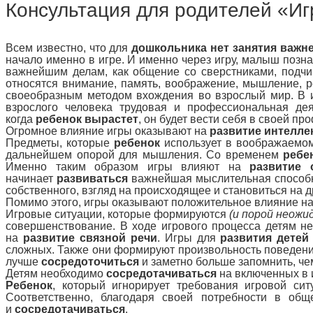
Консультация для родителей «Иг
Всем известно, что для
дошкольника нет занятия важн
начало именно в игре. И именно через игру, малыш позна
важнейшим делам, как общение со сверстниками, подч
относятся внимание, память, воображение, мышление, 
своеобразным методом вхождения во взрослый мир. В иг
взрослого человека трудовая и профессиональная де
когда
ребенок вырастет
, он будет вести себя в своей пр
Огромное влияние игры оказывают на
развитие интелле
Предметы, которые
ребенок
использует в воображаемом
дальнейшем опорой для мышления. Со временем
ребе
Именно таким образом игры влияют на
развитие 
начинает
развиваться
важнейшая мыслительная способнос
собственного, взгляд на происходящее и становиться на д
Помимо этого, игры оказывают положительное влияние н
Игровые ситуации, которые формируются
(и порой неожи
совершенствование. В ходе игрового процесса детям не
на
развитие связной речи
. Игры для
развития детей
сложных. Также они формируют произвольность поведен
лучше
сосредоточиться
и заметно больше запомнить, ч
Детям необходимо
сосредотачиваться
на включенных в 
Ребенок
, который игнорирует требования игровой си
Соответственно, благодаря своей потребности в об
и
сосредотачиваться
.