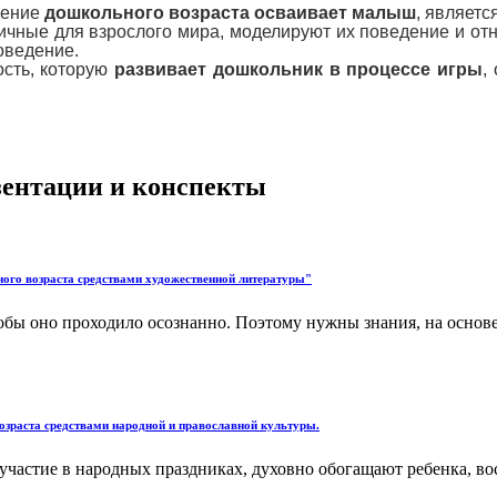
чение
дошкольного возраста осваивает малыш
, являет
ичные для взрослого мира, моделируют их поведение и от
поведение.
ость, которую
развивает дошкольник в процессе игры
,
езентации и конспекты
ного возраста средствами художественной литературы"
ы оно проходило осознанно. Поэтому нужны знания, на основе 
озраста средствами народной и православной культуры.
астие в народных праздниках, духовно обогащают ребенка, вос