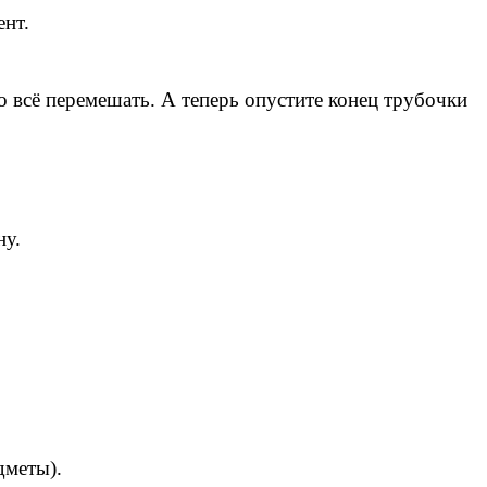
ент.
о всё перемешать. А теперь опустите конец трубочки
ну.
дметы).