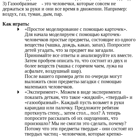
3) Газообразные - это человечки, которые совсем не
держаться за руки и они все время в движении. Например:
воздух, газ, туман, дым, пар.
Как играть:
«Простое моделирование с помощью карточек».
Для начала моделируем с помощью карточек-
человечков простые предметы, состоящие из одного
вещества (чашка, дождь, какао, запах). Попросите
детей угадать, что за предмет вы загадали.
Принимайте все ответы и анализируйте их вместе.
Затем пробуем описать то, что состоит из двух и
более веществ (чашка с горячим чаем, лужа на
асфальте, воздушный шар).
После вашего примера дети по очереди могут
выложить свои предметы-загадки с помощью
маленьких человечков.
«Эксперимент». Можем в виде эксперимента
показать деткам, что такое «жидкий», «твердый» и
«газообразный». Каждый пусть возьмет в руки
карандаш или палочку. Предложите ребятам
проткнуть стену.., затем стол.., пол? А теперь
попросите рассказать об их ощущениях, что
произошло? Мы не смогли это сделать, почему?
Потому что эти предметы твердые - они состоят из
твердых частиц - человечков, которые крепко-