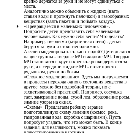
крепко держатся за руки и не могут сдвинуться с
места.
Аналогично можно объяснить о жидких (взять
стакан воды и проткнуть палочкой) и газообразных
веществах (взять пакетик и поймать воздух).
«Превращаемся в маленьких человечков».
Попросите детей представить себя маленькими
человечками. Как нужно себя вести? Что делать?
Например, твердыми (кирпичная стена) - детки
берутся за руки и стоят неподвижно.
А если смоделировать стакан с водой? Дети делятся
на две группы - твердые МЧ и жидкие МЧ. Твердые
МЧ становятся в круг и крепко-крепко держатся за
руки, а в середине жидкие МЧ - стоят просто
рядышком, ручки по бокам.
«Сложное моделирование». Здесь мы погружаемся
в процессы перехода одного состояния вещества в
другое, можно без подробной теории, но с
захватывающей практикой. Например, сосулька
тает, замерзание воды, сухой лед, образование росы,
зимние узоры на окнах.
«Схемы». Предлагаем ребенку заранее
подготовленную схему явления (космос, река,
газированная вода, коробка с шариками). Пусть
попробует угадать, что это может быть. В конце
задания, для наглядности, можно показать
иллюстрированные картинки.