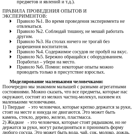
предметов и явлений и т.д.).
ПРАВИЛА ПРОВЕДЕНИЯ ОПЫТОВ И
ЭКСПЕРИМЕНТОВ:
Правило №1. Во время проведения эксперимента не
отвлекаться.
Правило №2. Соблюдай тишину, не мешай работать
другим.
Правило №3. На столах ничего не трогай без
разрешения воспитателя.
Правило №4. Содержимое сосудов не пробуй на вкус.
Правило №5. Бережно обращайся с оборудованием.
Поработал – убери на место.
Правило №6. Помни: некоторые опыты можно
проводить только в присутствие взрослых.
Моделирование маленькими человечками:
Поочередно мы знакомим малышей с разными агрегатными
состояниями. Можно сказать, что все предметы, которые нас
окружают, состоят из мелких частиц-молекул, назовем их
маленькими человечками.
1) Твердые - это человечки, которые крепко держатся за руки,
стоят на месте и никуда не двигаются. Это может быть
камень, стекло, дерево, железо, пластмасса.
2) Жидкие - это человечки, которые стоят рядышком, но не
держатся за руки, могут разъединяться и принимать форму
любого сосуда. Это может быть вода, чай, сок, молоко, дождь.