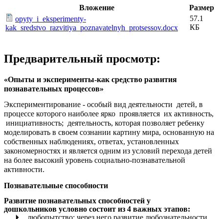
Вложение
Размер
57.1
opyty_i_eksperimenty-
КБ
kak_sredstvo_razvitiya_poznavatelnyh_protsessov.docx
Предварительный просмотр:
«Опыты и эксперименты-как средство развития
познавательных процессов»
Экспериментирование - особый вид деятельности детей, в
процессе которого наиболее ярко проявляется их активность,
инициативность; деятельность, которая позволяет ребенку
моделировать в своем сознании картину мира, основанную на
собственных наблюдениях, ответах, установленных
закономерностях и является одним из условий перехода детей
на более высокий уровень социально-познавательной
активности.
Познавательные способности
Развитие познавательных способностей у
дошкольников условно состоит из 4 важных этапов:
любопытство; через него развитие любознательности