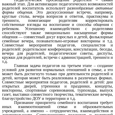
важный этап. Для активизации педагогических возможностей
родителей воспитатель использует разнообразные
активные
формы общения.
Это дискуссионные встречи, например,
круглые столы, вечера вопросов и ответов, практикумы и
тренинги, помогающие родителям корректировать
собственные взгляды на воспитание и способы общения с
ребенком. Успешному взаимодействию с родителями
способствуют также эмоционально насыщенные формы
общения — совместный досуг взрослых и детей, фольклорные
семейные вечера, познавательно-игровые викторины и т.д.
Совместные мероприятия педагогов, специалистов и
родителей: родительские конференции, консультации, беседы,
вечера для родителей, педагогические советы, диспуты,
кружки для родителей, встречи с администрацией, тренинги и
т.д.
Главная задача педагогов на третьем этапе – создание
условий для развития нормальных отношений в семье, а это
может быть достигнуто только при деятельности родителей и
детей, которая может быть реализована в различных формах.
Совместные мероприятия педагогов, родителей и детей: дни
открытых дверей, утренники и праздники, концерты,
викторины, спортивные соревнования, турпоходы, выпуск
газет, выставки совместного творчества, тематические вечера,
благоустройство ДОУ и территории и т.д.
Признание приоритета семейного воспитания требует
иных взаимоотношений семьи и образовательных
учреждений, а именно – сотрудничества, взаимодействия и
доверительности. Сотрудничество педагогов и родителей