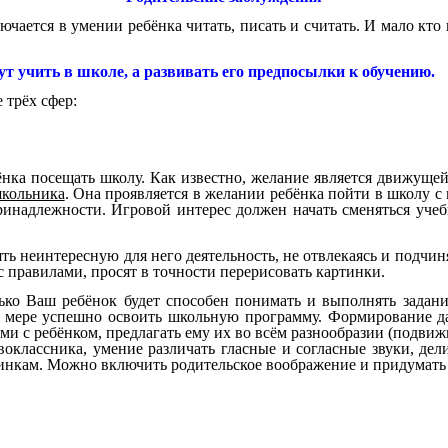
ючается в умении ребёнка читать, писать и считать. И мало кто 
дут учить в школе, а развивать его предпосылки к обучению.
 трёх сфер:
ёнка посещать школу. Как известно, желание является движуще
школьника
. Она проявляется в желании ребёнка пойти в школу с
принадлежности. Игровой интерес должен начать сменяться уче
ть неинтересную для него деятельность, не отвлекаясь и подчи
 правилами, просят в точности перерисовать картинки.
лько Ваш ребёнок будет способен понимать и выполнять задан
й мере успешно освоить школьную программу. Формирование да
и с ребёнком, предлагать ему их во всём разнообразии (подвиж
воклассника, умение различать гласные и согласные звуки, дел
тинкам. Можно включить родительское воображение и придумать 