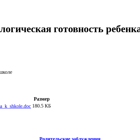
логическая готовность ребенк
 школе
Размер
180.5 КБ
ka_k_shkole.doc
Родительские заблуждения