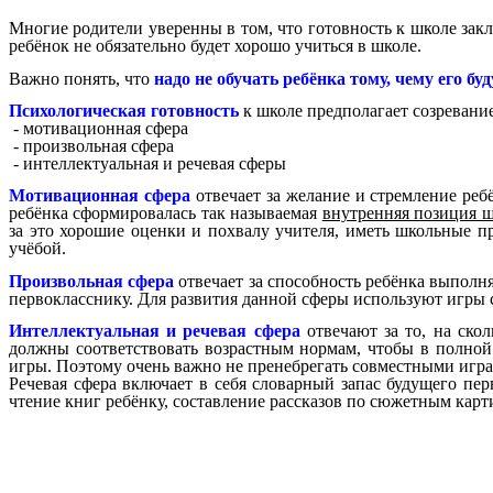
Многие родители уверенны в том, что готовность к школе закл
ребёнок не обязательно будет хорошо учиться в школе.
Важно понять, что
надо не обучать ребёнка тому, чему его бу
Психологическая готовность
к школе предполагает созревание
- мотивационная сфера
- произвольная сфера
- интеллектуальная и речевая сферы
Мотивационная сфера
отвечает за желание и стремление реб
ребёнка сформировалась так называемая
внутренняя позиция 
за это хорошие оценки и похвалу учителя, иметь школьные 
учёбой.
Произвольная сфера
отвечает за способность ребёнка выполня
первокласснику. Для развития данной сферы используют игры с
Интеллектуальная и речевая сфера
отвечают за то, на ско
должны соответствовать возрастным нормам, чтобы в полно
игры. Поэтому очень важно не пренебрегать совместными играм
Речевая сфера включает в себя словарный запас будущего пер
чтение книг ребёнку, составление рассказов по сюжетным кар