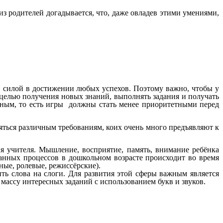
из родителей догадывается, что, даже овладев этими умениями,
й силой в достижении любых успехов. Поэтому важно, чтобы у
 целью получения новых знаний, выполнять задания и получать
бным, то есть игры должны стать менее приоритетными перед
няться различным требованиям, коих очень много предъявляют к
ия учителя. Мышление, восприятие, память, внимание ребёнка
нных процессов в дошкольном возрасте происходит во время
ные, ролевые, режиссёрские).
ить слова на слоги. Для развития этой сферы важным является
массу интересных заданий с использованием букв и звуков.