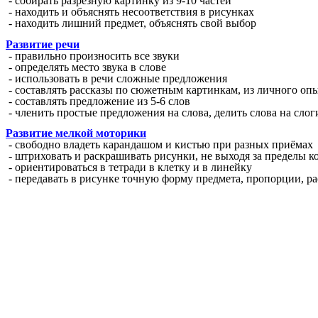
- собирать разрезную картинку из 9-10 частей
- находить и объяснять несоответствия в рисунках
- находить лишний предмет, объяснять свой выбор
Развитие речи
- правильно произносить все звуки
- определять место звука в слове
- использовать в речи сложные предложения
- составлять рассказы по сюжетным картинкам, из личного оп
- составлять предложение из 5-6 слов
- членить простые предложения на слова, делить слова на слог
Развитие мелкой моторики
- свободно владеть карандашом и кистью при разных приёмах
- штриховать и раскрашивать рисунки, не выходя за пределы к
- ориентироваться в тетради в клетку и в линейку
- передавать в рисунке точную форму предмета, пропорции, р