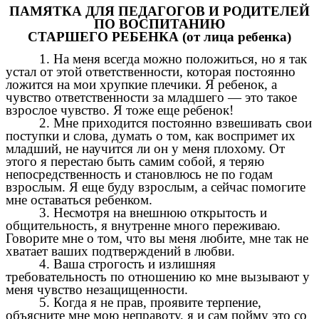
ПАМЯТКА ДЛЯ ПЕДАГОГОВ И РОДИТЕЛЕЙ
ПО ВОСПИТАНИЮ
СТАРШЕГО РЕБЕНКА (от лица ребенка)
1. На меня всегда можно положиться, но я так
устал от этой ответственности, которая постоянно
ложится на мои хрупкие плечики. Я ребенок, а
чувство ответственности за младшего — это такое
взрослое чувство. Я тоже еще ребенок!
2. Мне приходится постоянно взвешивать свои
поступки и слова, думать о том, как воспримет их
младший, не научится ли он у меня плохому. От
этого я перестаю быть самим собой, я теряю
непосредственность и становлюсь не по годам
взрослым. Я еще буду взрослым, а сейчас помогите
мне оставаться ребенком.
3. Несмотря на внешнюю открытость и
общительность, я внутренне много переживаю.
Говорите мне о том, что вы меня любите, мне так не
хватает ваших подтверждений в любви.
4. Ваша строгость и излишняя
требовательность по отношению ко мне вызывают у
меня чувство незащищенности.
5. Когда я не прав, проявите терпение,
объясните мне мою неправоту, я и сам пойму это со