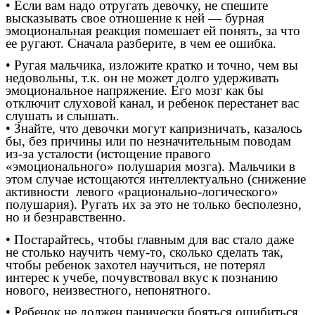
• Если вам надо отругать девочку, не спешите
высказывать свое отношение к ней — бурная
эмоциональная реакция помешает ей понять, за что
ее ругают. Сначала разберите, в чем ее ошибка.
• Ругая мальчика, изложите кратко и точно, чем вы
недовольны, т.к. он не может долго удерживать
эмоциональное напряжение. Его мозг как бы
отключит слуховой канал, и ребенок перестанет вас
слушать и слышать.
• Знайте, что девочки могут капризничать, казалось
бы, без причины или по незначительным поводам
из-за усталости (истощение правого
«эмоционального» полушария мозга). Мальчики в
этом случае истощаются интеллектуально (снижение
активности левого «рационально-логического»
полушария). Ругать их за это не только бесполезно,
но и безнравственно.
• Постарайтесь, чтобы главным для вас стало даже
не столько научить чему-то, сколько сделать так,
чтобы ребенок захотел научиться, не потерял
интерес к учебе, почувствовал вкус к познанию
нового, неизвестного, непонятного.
• Ребенок не должен панически бояться ошибиться.