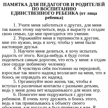
ПАМЯТКА ДЛЯ ПЕДАГОГОВ И РОДИТЕЛЕЙ
ПО ВОСПИТАНИЮ
ЕДИНСТВЕННОГО РЕБЕНКА (от лица
ребенка)
1. Учите меня заботиться о других, для меня
так важно этому научиться, ведь я вырасту и создам
свою семью, где мне пригодится это умение.
2. Упражняйте меня в терпимости к другим,
мне это нужно, ведь я хочу, чтобы у меня были
настоящие друзья.
3. Научите меня делиться, я хочу испытать
радость от этого. Когда-нибудь я буду готов
поделиться самым дорогим, что есть у меня: я отдам
свое сердце любимому человеку.
4. Я чувствую себя постоянно на передовой,
взрослые так много надежд возлагают на меня, что я
боюсь не оправдать их надежд.
5. Организуйте мою жизнь так, чтобы я
вступал в различные контакты с разными детьми,
ведь у меня дома нет младшенького для моих игр.
6. Помогите мне подружиться с другим
ребенком. Я очень хочу дружить и боюсь этого,
ведь я так привязываюсь к объекту своего
обожания, как когда-то я был привязан к вам. Я