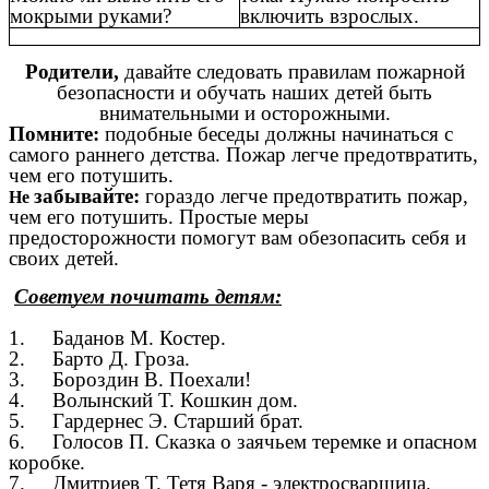
мокрыми руками?
включить взрослых.
Родители,
давайте следовать правилам пожарной
безопасности и обучать наших детей быть
внимательными и осторожными.
Помните:
подобные беседы должны начинаться с
самого раннего детства. Пожар легче предотвратить,
чем его потушить.
забывайте:
гораздо легче предотвратить пожар,
Не
чем его потушить. Простые меры
предосторожности помогут вам обезопасить себя и
своих детей.
Советуем почитать детям:
1. Баданов М. Костер.
2. Барто Д. Гроза.
3. Бороздин В. Поехали!
4. Волынский Т. Кошкин дом.
5. Гардернес Э. Старший брат.
6. Голосов П. Сказка о заячьем теремке и опасном
коробке.
7. Дмитриев Т. Тетя Варя - электросварщица.