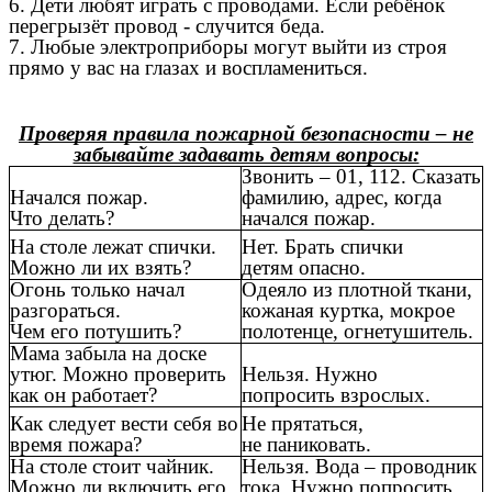
6. Дети любят играть с проводами. Если ребёнок
перегрызёт провод - случится беда.
7. Любые электроприборы могут выйти из строя
прямо у вас на глазах и воспламениться.
Проверяя правила пожарной безопасности – не
забывайте задавать детям вопросы:
Звонить – 01, 112. Сказать
Начался пожар.
фамилию, адрес, когда
Что делать?
начался пожар.
На столе лежат спички.
Нет. Брать спички
Можно ли их взять?
детям опасно.
Огонь только начал
Одеяло из плотной ткани,
разгораться.
кожаная куртка, мокрое
Чем его потушить?
полотенце, огнетушитель.
Мама забыла на доске
утюг. Можно проверить
Нельзя. Нужно
как он работает?
попросить взрослых.
Как следует вести себя во
Не прятаться,
время пожара?
не паниковать.
На столе стоит чайник.
Нельзя. Вода – проводник
Можно ли включить его
тока. Нужно попросить