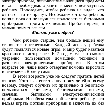
электроприборы, легковоспламеняющиеся предметы
и т.д. – необходимо хранить в местах недоступных
ребенку. Проследите, чтобы ребенок не видел, что
от него что-то прячут. Необходимо чтобы ребенок
понял: пока он не научился пользоваться бытовыми
приборами – трогать их нельзя. Пройдет время, и
малыш поймет все сам.
Малыш уже подрос?
Чем ребенок старше, тем больше вещей ему
становятся интересными. Каждый день у ребенка
будут появляться новые игры, и мир будет казаться
красочнее и интереснее. К 7 годам малыш сможет
уверенно пользоваться домашней техникой и
разными электрическими приборами. В этом
возрасте он, чаще всего отвергает помощь взрослых
и отвечает: «Я хочу сам».
В этом возрасте уже не следует прятать детей
от огня. Учитывая естественную тягу детей ко всему
новому, следует обучить их правильно и безопасно
пользоваться спичками, бенгальскими огнями,
свечами, бытовыми электротехническими
приборами. Но обязательно объясните ребенку, что
нельзя играть с этими приборами и включать их без