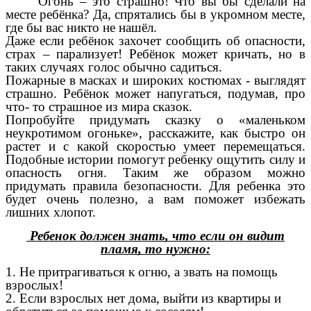
Огонь – это страшно! Что вы бы сделали на
месте ребёнка? Да, спрятались бы в укромном месте,
где бы вас никто не нашёл.
Даже если ребёнок захочет сообщить об опасности,
страх – парализует! Ребёнок может кричать, но в
таких случаях голос обычно садиться.
Пожарные в масках и широких костюмах - выглядят
страшно. Ребёнок может напугаться, подумав, про
что- то страшное из мира сказок.
Попробуйте придумать сказку о «маленьком
неукротимом огоньке», расскажите, как быстро он
растет и с какой скоростью умеет перемещаться.
Подобные истории помогут ребенку ощутить силу и
опасность огня. Таким же образом можно
придумать правила безопасности. Для ребенка это
будет очень полезно, а вам поможет избежать
лишних хлопот.
Ребенок должен знать, что если он видит
пламя, то нужно:
1. Не притрагиваться к огню, а звать на помощь
взрослых!
2. Если взрослых нет дома, выйти из квартиры и