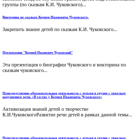
группы (по сказкам К.И. Чуковского)...
Викторина по сказкам Корнея Ивановича Чуковского.
Закрепить знание детей по сказкам К.И. Чуковского...
Презентация "Корней Иванович Чуковский"
Эта презентация о биографии Чуковского и викторина по
сказкам чуковского...
Непосредственно образовательная деятельность с детьми в группе с тяжелым
нарушением речи. «В гостях у Корнея Ивановича Чуковского»
Активизация знаний детей о творчестве
К.И.ЧуковскогоРазвитие речи детей в рамках данной темы...
Непосредственно образовательная деятельность с детьми в группе с тяжелым