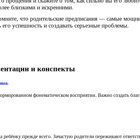
го прощения и скажите о том, как сильно вы его любит
олее близкими и искренними.
омните, что родительские предписания — самые мощны
 его успешность и создавать серьезные проблемы.
езентации и конспекты
иков.
ормированном фонематическом восприятии. Важно создать благо
 ребёнку прежде всего. Зачастую родители переживают ответств