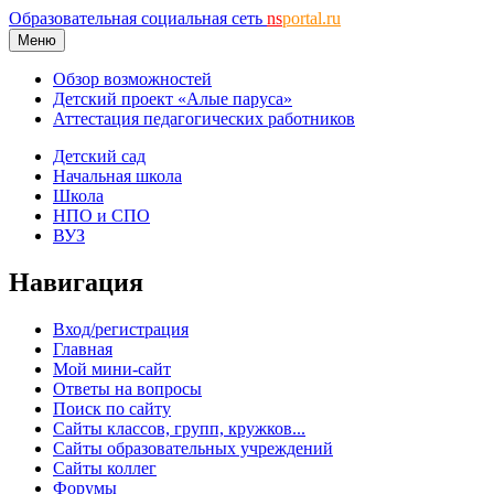
Образовательная социальная сеть
ns
portal.ru
Меню
Обзор возможностей
Детский проект «Алые паруса»
Аттестация педагогических работников
Детский сад
Начальная школа
Школа
НПО и СПО
ВУЗ
Навигация
Вход/регистрация
Главная
Мой мини-сайт
Ответы на вопросы
Поиск по сайту
Сайты классов, групп, кружков...
Сайты образовательных учреждений
Сайты коллег
Форумы