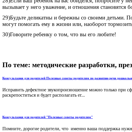
28)Если ваш ребенок на вас обиделся, попросите у не
вызывает у него уважение, и отношения становятся б
29)Будьте деликатны и бережны со своими детьми. П
могут помогать ему в жизни или, наоборот тормозить
30)Говорите ребенку о том, что вы его любите!
По теме: методические разработки, пр
Консультация для родителей Полезные советы родителям по развитию речи дошкольн
Исправить дефектное звукопроизношение можно только при сф
раскрепоститься и будет располагать ег...
Консультация для родителей "Полезные советы родителям"
Помните, дорогие родители, что именно ваша поддержка нужна