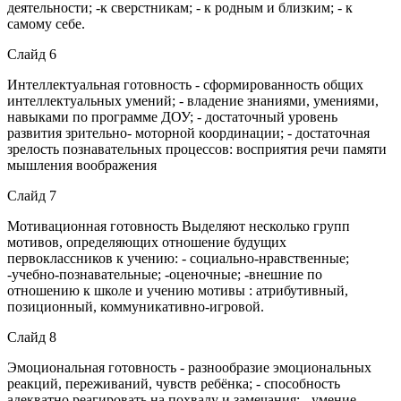
деятельности; -к сверстникам; - к родным и близким; - к
самому себе.
Слайд 6
Интеллектуальная готовность - сформированность общих
интеллектуальных умений; - владение знаниями, умениями,
навыками по программе ДОУ; - достаточный уровень
развития зрительно- моторной координации; - достаточная
зрелость познавательных процессов: восприятия речи памяти
мышления воображения
Слайд 7
Мотивационная готовность Выделяют несколько групп
мотивов, определяющих отношение будущих
первоклассников к учению: - социально-нравственные;
-учебно-познавательные; -оценочные; -внешние по
отношению к школе и учению мотивы : атрибутивный,
позиционный, коммуникативно-игровой.
Слайд 8
Эмоциональная готовность - разнообразие эмоциональных
реакций, переживаний, чувств ребёнка; - способность
адекватно реагировать на похвалу и замечания; - умение