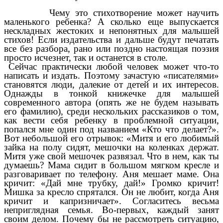
Чему это стихотворение может научить
маленького ребенка? А сколько еще выпускается
нескладных жестоких и непонятных для малышей
стихов! Если издательства и дальше будут печатать
все без разбора, рано или поздно настоящая поэзия
просто исчезнет, так и останется в столе.
Сейчас практически любой человек может что-то
написать и издать. Поэтому зачастую «писателями»
становятся люди, далекие от детей и их интересов.
Однажды в тонкой книжечке для малышей
современного автора (опять же не будем называть
его фамилию), среди нескольких рассказиков о том,
как вести себя ребенку в проблемной ситуации,
попался мне один под названием «Кто что делает?».
Вот небольшой его отрывок: «Митя и его любимый
зайка на полу сидят, мешочки на коленках держат.
Митя уже свой мешочек развязал. Что в нем, как ты
думаешь? Мама сидит в большом мягком кресле и
разговаривает по телефону. Аня мешает маме. Она
кричит: «Дай мне трубку, дай!» Громко кричит!
Мишка за кресло спрятался. Он не любит, когда Аня
кричит и капризничает». Согласитесь весьма
неприглядная семья. Во-первых, каждый занят
своим делом. Почему бы не рассмотреть ситуацию,