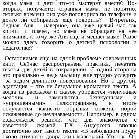
когда мама и дети что-то мастерят вместе? Во-
вторых, получается странная мама: не понятно,
сколько времени она уже поговорила по телефону и
долго ли собирается еще говорить? В-третьих,
бедная Аня – наверное, она уже целый час так
кричит и плачет, но мама не обращает на нее
внимания, к тому же Аня еще и мешает маме! Разве
можно здесь говорить о детской психологии и
педагогике?
Остановимся еще на одной проблеме современных
книг. Сейчас распространена практика, печатать
тексты для детей в сокращении. С одной стороны
это правильно – ведь малышу еще трудно уследить
за ходом длинного повествования. Но с другой,
адаптация – это не бездумное кромсание текста. А
когда из рассказов и сказок убираются «ненужные
мелочи» и заменяются безвкусными и
«упрощенными» иллюстрациями, в итоге
получаются какие-то обрывки сюжета, порой
искаженные до неузнаваемости. Например, в одном
издательстве решили, что для знакомства с
известной сказкой Г.Х. Андерсена вполне
достаточно вот такого текста: «В небольшом пруду
около птичьего двора жил маленький Утенок. Он