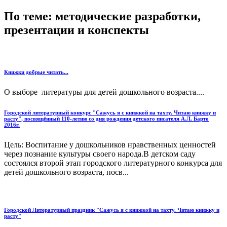
По теме: методические разработки,
презентации и конспекты
Книжки добрые читать...
О выборе литературы для детей дошкольного возраста....
Городской литературный конкурс "Сажусь я с книжкой на тахту. Читаю книжку и
расту", посвящённый 110-летию со дня рождения детского писателя А.Л. Барто
2016г.
Цель: Воспитание у дошкольников нравственных ценностей
через познание культуры своего народа.В детском саду
состоялся второй этап городского литературного конкурса для
детей дошкольного возраста, посв...
Городской Литературный праздник "Сажусь я с книжкой на тахту. Читаю книжку и
расту"