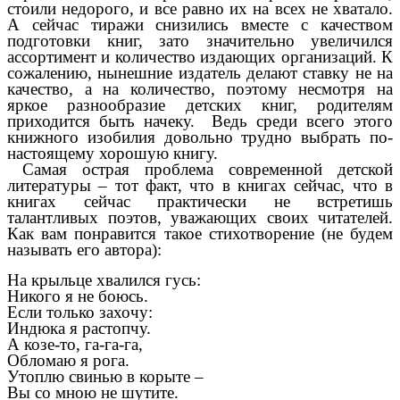
стоили недорого, и все равно их на всех не хватало.
А сейчас тиражи снизились вместе с качеством
подготовки книг, зато значительно увеличился
ассортимент и количество издающих организаций. К
сожалению, нынешние издатель делают ставку не на
качество, а на количество, поэтому несмотря на
яркое разнообразие детских книг, родителям
приходится быть начеку. Ведь среди всего этого
книжного изобилия довольно трудно выбрать по-
настоящему хорошую книгу.
Самая острая проблема современной детской
литературы – тот факт, что в книгах сейчас, что в
книгах сейчас практически не встретишь
талантливых поэтов, уважающих своих читателей.
Как вам понравится такое стихотворение (не будем
называть его автора):
На крыльце хвалился гусь:
Никого я не боюсь.
Если только захочу:
Индюка я растопчу.
А козе-то, га-га-га,
Обломаю я рога.
Утоплю свинью в корыте –
Вы со мною не шутите.