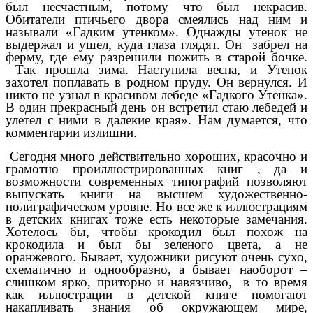
был несчастным, потому что был некрасив.
Обитатели птичьего двора смеялись над ним и
называли «Гадким утенком». Однажды утенок не
выдержал и ушел, куда глаза глядят. Он забрел на
ферму, где ему разрешили пожить в старой бочке.
Так прошла зима. Наступила весна, и Утенок
захотел поплавать в родном пруду. Он вернулся. И
никто не узнал в красивом лебеде «Гадкого Утенка».
В один прекрасный день он встретил стаю лебедей и
улетел с ними в далекие края». Нам думается, что
комментарии излишни.
Сегодня много действительно хороших, красочно и
грамотно проиллюстрированных книг , да и
возможности современных типографий позволяют
выпускать книги на высшем художественно-
полиграфическом уровне. Но все же к иллюстрациям
в детских книгах тоже есть некоторые замечания.
Хотелось бы, чтобы крокодил был похож на
крокодила и был бы зеленого цвета, а не
оранжевого. Бывает, художники рисуют очень сухо,
схематично и однообразно, а бывает наоборот –
слишком ярко, приторно и навязчиво, в то время
как иллюстрации в детской книге помогают
накапливать знания об окружающем мире,