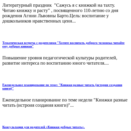
Литературный праздник "Сажусь я с книжкой на тахту.
Читаю книжку и расту" , посвященного 110-летию со дня
рождения Агнии Львовны Барто.Цель: воспитание у
дошкольников нравственных ценн...
Тематическая встреча с родителями "Хотите воспитать доброго человека-читайте
ему добрые книжки"
Повышение уровня педагогической культуры родителей,
развитие интереса по воспитанию юного читателя....
Еженедельное планирование по теме: "Книжки разные читать (история создания
книги)"
Еженедельное планирование по теме недели "Книжки разные
читать (истроия создания книги)"...
Консультация для родителей «Книжки добрые читать».