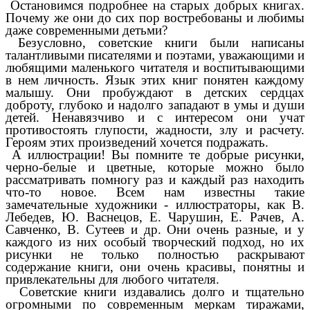
Остановимся подробнее на старых добрых книгах.
Почему же они до сих пор востребованы и любимы
даже современными детьми?
Безусловно, советские книги были написаны
талантливыми писателями и поэтами, уважающими и
любящими маленького читателя и воспитывающими
в нем личность. Язык этих книг понятен каждому
малышу. Они пробуждают в детских сердцах
доброту, глубоко и надолго западают в умы и души
детей. Ненавязчиво и с интересом они учат
противостоять глупости, жадности, злу и расчету.
Героям этих произведений хочется подражать.
А иллюстрации! Вы помните те добрые рисунки,
черно-белые и цветные, которые можно было
рассматривать помногу раз и каждый раз находить
что-то новое. Всем нам известны такие
замечательные художники - иллюстраторы, как В.
Лебедев, Ю. Васнецов, Е. Чарушин, Е. Рачев, А.
Савченко, В. Сутеев и др. Они очень разные, и у
каждого из них особый творческий подход, но их
рисунки не только полностью раскрывают
содержание книги, они очень красивы, понятны и
привлекательны для любого читателя.
Советские книги издавались долго и тщательно
огромными по современным меркам тиражами,