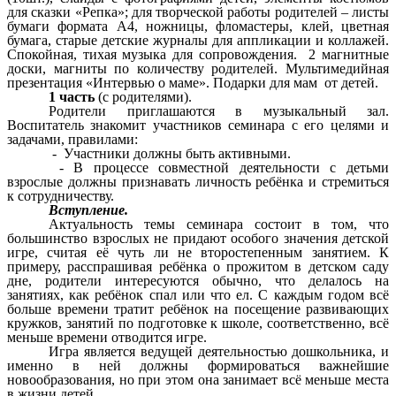
для сказки «Репка»; для творческой работы родителей – листы
бумаги формата А4, ножницы, фломастеры, клей, цветная
бумага, старые детские журналы для аппликации и коллажей.
Спокойная, тихая музыка для сопровождения. 2 магнитные
доски, магниты по количеству родителей. Мультимедийная
презентация «Интервью о маме». Подарки для мам от детей.
1 часть
(с родителями).
Родители приглашаются в музыкальный зал.
Воспитатель знакомит участников семинара с его целями и
задачами, правилами:
- Участники должны быть активными.
- В процессе совместной деятельности с детьми
взрослые должны признавать личность ребёнка и стремиться
к сотрудничеству.
Вступление.
Актуальность темы семинара состоит в том, что
большинство взрослых не придают особого значения детской
игре, считая её чуть ли не второстепенным занятием. К
примеру, расспрашивая ребёнка о прожитом в детском саду
дне, родители интересуются обычно, что делалось на
занятиях, как ребёнок спал или что ел. С каждым годом всё
больше времени тратит ребёнок на посещение развивающих
кружков, занятий по подготовке к школе, соответственно, всё
меньше времени отводится игре.
Игра является ведущей деятельностью дошкольника, и
именно в ней должны формироваться важнейшие
новообразования, но при этом она занимает всё меньше места
в жизни детей.