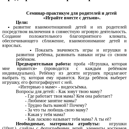
Семинар-практикум для родителей и детей
«Играйте вместе с детьми».
Цели:
развитие взаимоотношений детей и их родителей
посредством включения в совместную игровую деятельность.
Создание положительного благоприятного климата,
обеспечивающего сближение, взаимопонимание детей и
взрослых.
Показать значимость игры и игрушки в
развитии ребёнка, развивать навыки игры со своим
ребёнком.
Предварительная работа:
проба «Игрушка, которая
мне нравится» (проводится с каждым ребёнком
индивидуально). Ребёнку из десяти игрушек предлагают
выбрать ту, которая ему нравится. Когда ребёнок выберет
игрушку, его фотографируют с ней.
«Интервью о маме» - видеосъёмка.
Вопросы для детей: - Как зовут твою маму?
- Где работает твоя мама? Кем она работает?
- Любимое занятие мамы?
- Трудно быть мамой? Почему?
- За что ты любишь свою маму?
- Какая у тебя мама?
- Как ласково называет тебя мама? А ты её?
Необходимые, материалы атрибуты:
игрушки
(10шт.), слайды с фотографиями детей, элементы костюмов