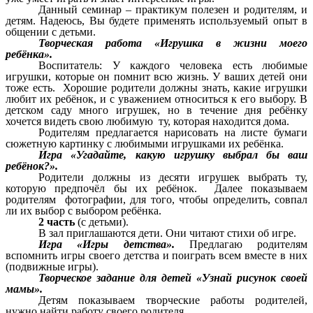
Данный семинар – практикум полезен и родителям, и
детям. Надеюсь, Вы будете применять используемый опыт в
общении с детьми.
Творческая работа «Игрушка в жизни моего
ребёнка».
Воспитатель: У каждого человека есть любимые
игрушки, которые он помнит всю жизнь. У ваших детей они
тоже есть. Хорошие родители должны знать, какие игрушки
любит их ребёнок, и с уважением относиться к его выбору. В
детском саду много игрушек, но в течение дня ребёнку
хочется видеть свою любимую ту, которая находится дома.
Родителям предлагается нарисовать на листе бумаги
сюжетную картинку с любимыми игрушками их ребёнка.
Игра «Угадайте, какую игрушку выбрал бы ваш
ребёнок?».
Родители должны из десяти игрушек выбрать ту,
которую предпочёл бы их ребёнок. Далее показываем
родителям фотографии, для того, чтобы определить, совпал
ли их выбор с выбором ребёнка.
2 часть
(с детьми).
В зал приглашаются дети. Они читают стихи об игре.
Игра «Игры детства».
Предлагаю родителям
вспомнить игры своего детства и поиграть всем вместе в них
(подвижные игры).
Творческое задание для детей «Узнай рисунок своей
мамы».
Детям показываем творческие работы родителей,
нужно найти работу своего родителя.