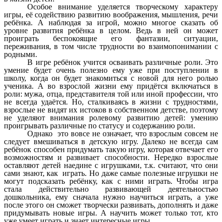
Особое внимание уделяется творческому характеру
игры, её содействию развитию воображения, мышления, речи
ребёнка. А наблюдая за игрой, можно многое сказать об
уровне развития ребёнка в целом. Ведь в ней он может
проиграть беспокоящие его фантазии, ситуации,
переживания, в том числе трудности во взаимопонимании с
родными.
В игре ребёнок учится осваивать различные роли. Это
умение будет очень полезно ему уже при поступлении в
школу, когда он будет знакомиться с новой для него ролью
ученика. А во взрослой жизни ему придётся включаться в
роли: мужа, отца, представителя той или иной профессии, что
не всегда удаётся. Но, сталкиваясь в жизни с трудностями,
взрослые не видят их истоков в собственном детстве, поэтому
не уделяют внимания ролевому развитию детей: умению
проигрывать различные по статусу и содержанию роли.
Однако это вовсе не означает, что взрослым совсем не
следует вмешиваться в детскую игру. Далеко не всегда сам
ребёнок способен придумать такую игру, которая отвечает его
возможностям и развивает способности. Нередко взрослые
оставляют детей наедине с игрушками, т.к. считают, что они
сами знают, как играть. Но даже самые полезные игрушки не
могут подсказать ребёнку, как с ними играть. Чтобы игра
стала действительно развивающей деятельностью
дошкольника, ему сначала нужно научиться играть, а уже
после этого он сможет творчески развивать, дополнять и даже
придумывать новые игры. А научить может только тот, кто
уже умеет играть и знает интересные игры.