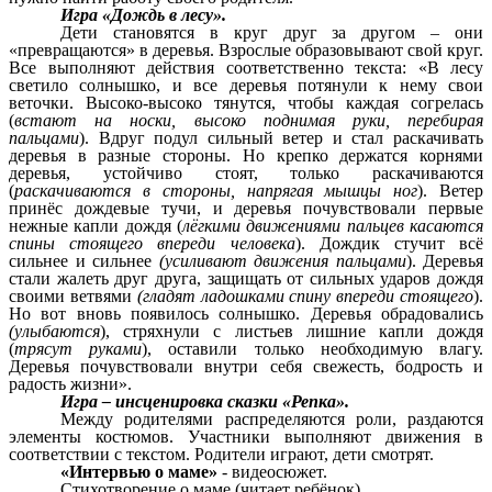
Игра «Дождь в лесу».
Дети становятся в круг друг за другом – они
«превращаются» в деревья. Взрослые образовывают свой круг.
Все выполняют действия соответственно текста: «В лесу
светило солнышко, и все деревья потянули к нему свои
веточки. Высоко-высоко тянутся, чтобы каждая согрелась
(
встают на носки, высоко поднимая руки,
перебирая
пальцами
). Вдруг подул сильный ветер и стал раскачивать
деревья в разные стороны. Но крепко держатся корнями
деревья, устойчиво стоят, только раскачиваются
(
раскачиваются в стороны, напрягая мышцы ног
). Ветер
принёс дождевые тучи, и деревья почувствовали первые
нежные капли дождя (
лёгкими движениями пальцев
касаются
спины стоящего впереди человека
). Дождик стучит всё
сильнее и сильнее
(усиливают движения пальцами
). Деревья
стали жалеть друг друга, защищать от сильных ударов дождя
своими ветвями
(гладят ладошками спину впереди стоящего
).
Но вот вновь появилось солнышко. Деревья обрадовались
(улыбаются
), стряхнули с листьев лишние капли дождя
(
трясут руками
), оставили только необходимую влагу.
Деревья почувствовали внутри себя свежесть, бодрость и
радость жизни».
Игра – инсценировка сказки «Репка».
Между родителями распределяются роли, раздаются
элементы костюмов. Участники выполняют движения в
соответствии с текстом. Родители играют, дети смотрят.
«Интервью о маме»
- видеосюжет.
Стихотворение о маме (читает ребёнок).