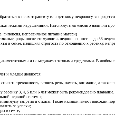
 обратиться к психотерапевту или детскому неврологу за профес
о психическими нарушениями. Натолкнуть на мысль о наличии п
е, гипоксия, неправильное питание матери)
тяжные, роды после стимуляции, недоношенность – до 38 недель
кты в семье, излишняя строгость по отношению к ребенку, непр
медикаментозными и не медикаментозными средствами. В любом сл
лет и младше являются:
снизить тревожность, развить речь, память, внимание, а также п
 ребенку 3, 4, 5 или 6 лет может быть рекомендовано плавание, 
льной нервной системы;
к минимуму запреты и отказы. Такие малыши имеют высокий пор
валить за успехи;
ры в семье;