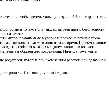
ают или помогают слабо.
ятельно, чтобы помочь малышу возраста 3-6 лет справиться с
допустимы только в случаях, когда речь идет о безопасности
ою значимость.
ести мусор, помочь маме в уборке и прочее. В режиме также
ать малыш должен также в одно и то же время. Причем главное
твиям, это особенно важно в младшем школьном возрасте.
еле, ведь вы образец для подражания. Малыша тоже учите
ие родителей, которые слишком заняты работой или делами по
держке родителей и своевременной терапии.