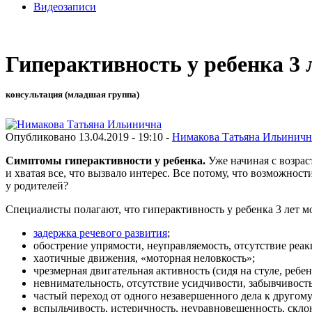
Видеозаписи
Гиперактивность у ребенка 3 
консультация (младшая группа)
Опубликовано 13.04.2019 - 19:10 -
Нимакова Татьяна Ильиничн
Симптомы гиперактивности у ребенка.
Уже начиная с возрас
и хватая все, что вызвало интерес. Все потому, что возможно
у родителей?
Специалисты полагают, что гиперактивность у ребенка 3 лет м
задержка речевого развития
;
обострение упрямости, неуправляемость, отсутствие реак
хаотичные движения, «моторная неловкость»;
чрезмерная двигательная активность (сидя на стуле, ребе
невнимательность, отсутствие усидчивости, забывчивость
частый переход от одного незавершенного дела к другому
вспыльчивость, истеричность, неуравновешенность, скло