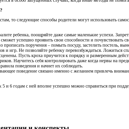
зуется в особо запущенных случаях, когда иные методы не помог
т?
ам, то следующие способы родители могут использовать самосто
лите ребенка, поощряйте даже самые маленькие успехи. Запреты 
ш сможет успешно проявить свои способности и почувствовать св
 прописать поручения – помыть посуду, застелить постель, вын
ов и игр. Не позволяйте ребенку перевозбуждаться. Ложиться сп
есценены. Пусть кроха приучится к порядку и размеренным дейс
риков. Научитесь себя контролировать даже когда нервы на пред
правила поведения и начнет их соблюдать.
ывающее поведение связано именно с желанием привлечь вниман
о к 5 и 6 годам с ней вполне успешно можно справиться при под
езентации и конспекты