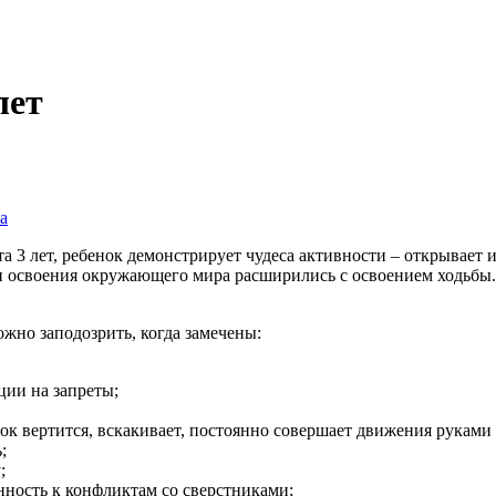
лет
а
та 3 лет, ребенок демонстрирует чудеса активности – открывает 
сти освоения окружающего мира расширились с освоением ходьбы
ожно заподозрить, когда замечены:
ции на запреты;
нок вертится, вскакивает, постоянно совершает движения руками 
;
;
нность к конфликтам со сверстниками;