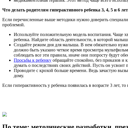
медикаментозная терапия. Этот метод чаще всего исполь
Что делать родителям гиперактивного ребенка 3, 4, 5 и 6 ле
Если перечисленные выше методики нужно доверить специалист
проблемой.
Используйте положительную модель воспитания. Чаще хва
ребенка. Найдите область деятельности, в которой малы
Создайте режим дня для малыша. В нем обязательно нужно
должно быть указано четкое время просмотра мультфильм
соблюдать все эти правила, иначе они попросту будут об
Просьбы к ребенку
обращайте спокойно, без приказов и к
думать о последствиях своих действий. Пусть он усвоит 
Проводите с крохой больше времени. Ведь зачастую выз
дому.
Если гиперактивность у ребенка появилась в возрасте 3 лет, т
По теме: методические разработки, пр