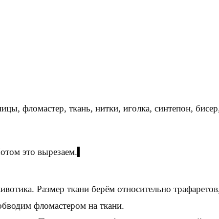
жницы,
фломастер
,
ткань
, нитки, иголка, синтепон, бисе
Потом это вырезаем.
животика. Размер ткани берём относительно трафаретов
 обводим фломастером на ткани.