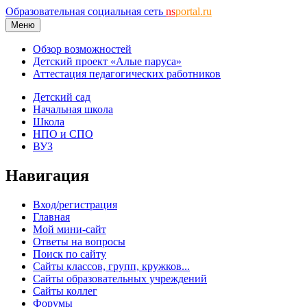
Образовательная социальная сеть
ns
portal.ru
Меню
Обзор возможностей
Детский проект «Алые паруса»
Аттестация педагогических работников
Детский сад
Начальная школа
Школа
НПО и СПО
ВУЗ
Навигация
Вход/регистрация
Главная
Мой мини-сайт
Ответы на вопросы
Поиск по сайту
Сайты классов, групп, кружков...
Сайты образовательных учреждений
Сайты коллег
Форумы