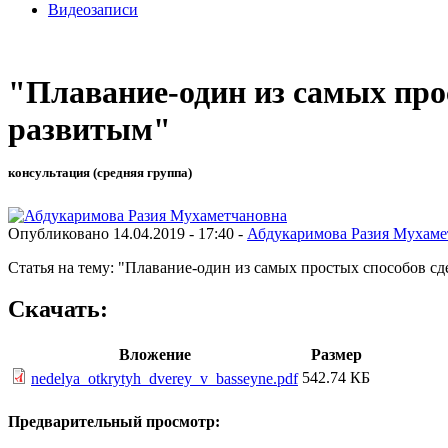
Видеозаписи
"Плавание-один из самых про
развитым"
консультация (средняя группа)
Опубликовано 14.04.2019 - 17:40 -
Абдукаримова Разия Мухаме
Статья на тему: "Плавание-один из самых простых способов с
Скачать:
Вложение
Размер
542.74 КБ
nedelya_otkrytyh_dverey_v_basseyne.pdf
Предварительный просмотр: