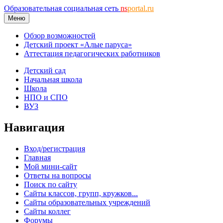
Образовательная социальная сеть
ns
portal.ru
Меню
Обзор возможностей
Детский проект «Алые паруса»
Аттестация педагогических работников
Детский сад
Начальная школа
Школа
НПО и СПО
ВУЗ
Навигация
Вход/регистрация
Главная
Мой мини-сайт
Ответы на вопросы
Поиск по сайту
Сайты классов, групп, кружков...
Сайты образовательных учреждений
Сайты коллег
Форумы