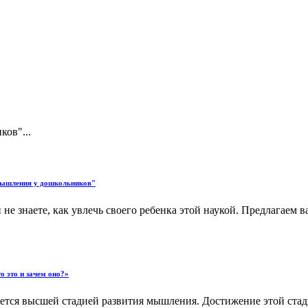
ов"...
 мышления у дошкольников"
и не знаете, как увлечь своего ребенка этой наукой. Предлагае
о это и зачем оно?»
ется высшей стадией развития мышления. Достижение этой стад