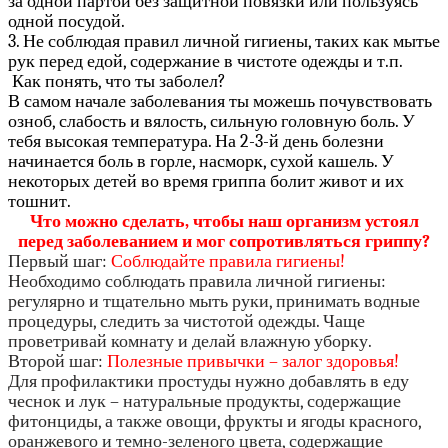
за одной партой без защитной повязки или пользуясь
одной посудой.
3. Не соблюдая правил личной гигиены, таких как мытье
рук перед едой, содержание в чистоте одежды и т.п.
Как понять, что ты заболел?
В самом начале заболевания ты можешь почувствовать
озноб, слабость и вялость, сильную головную боль. У
тебя высокая температура. На 2-3-й день болезни
начинается боль в горле, насморк, сухой кашель. У
некоторых детей во время гриппа болит живот и их
тошнит.
Что можно сделать, чтобы наш организм устоял
перед заболеванием и мог сопротивляться гриппу?
Первый шаг:
Соблюдайте правила гигиены!
Необходимо соблюдать правила личной гигиены:
регулярно и тщательно мыть руки, принимать водные
процедуры, следить за чистотой одежды. Чаще
проветривай комнату и делай влажную уборку.
Второй шаг:
Полезные привычки – залог здоровья!
Для профилактики простуды нужно добавлять в еду
чеснок и лук – натуральные продукты, содержащие
фитонциды, а также овощи, фрукты и ягоды красного,
оранжевого и темно-зеленого цвета, содержащие