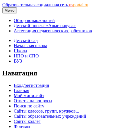
Образовательная социальная сеть
ns
portal.ru
Меню
Обзор возможностей
Детский проект «Алые паруса»
Аттестация педагогических работников
Детский сад
Начальная школа
Школа
НПО и СПО
ВУЗ
Навигация
Вход/регистрация
Главная
Мой мини-сайт
Ответы на вопросы
Поиск по сайту
Сайты классов, групп, кружков...
Сайты образовательных учреждений
Сайты коллег
Форумы