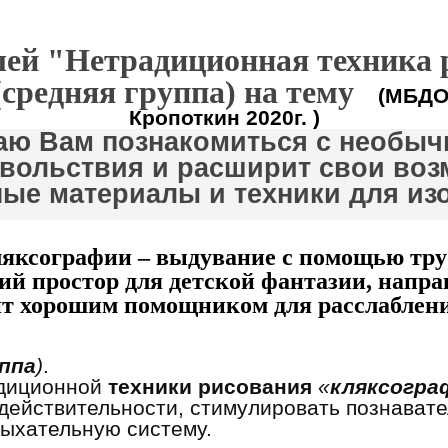
лей "Нетрадиционная техника р
(средняя группа) на тему
(МБДОУ
Кропоткин 2020г. )
ю Вам познакомиться с необыч
вольствия и расширит свои воз
ые материалы и техники для из
ляксографии – выдувание с помощью труб
ий простор для детской фантазии, напр
ит хорошим помощником для расслаблени
уппа
)
.
адиционной
техники рисования
«
кляксогра
действительности, стимулировать познавате
дыхательную систему.