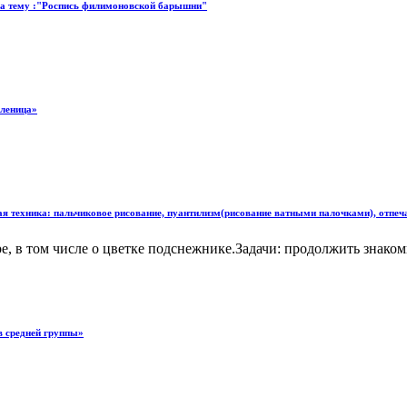
е на тему :"Роспись филимоновской барышни"
сленица»
я техника: пальчиковое рисование, пуантилизм(рисование ватными палочками), отпеча
е, в том числе о цветке подснежнике.Задачи: продолжить знако
в средней группы»