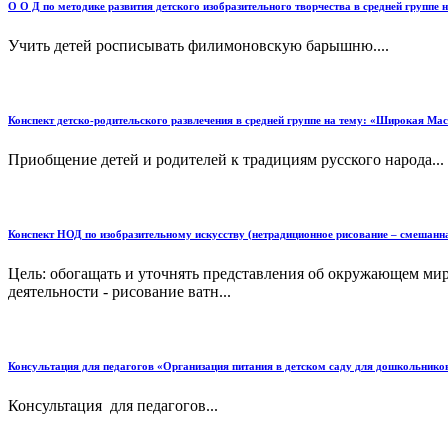
О О Д по методике развития детского изобразительного творчества в средней групп
Учить детей росписывать филимоновскую барышню....
Конспект детско-родительского развлечения в средней группе на тему: «Широкая Ма
Приобщение детей и родителей к традициям русского народа...
Конспект НОД по изобразительному искусству (нетрадиционное рисование – смешанна
Цель: обогащать и уточнять представления об окружающем мир
деятельности - рисование ватн...
Консультация для педагогов «Организация питания в детском саду для дошкольнико
Консультация для педагогов...