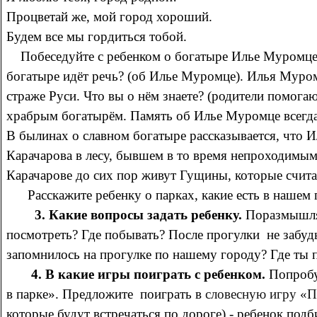
Процветай же, мой город хороший.
Будем все мы гордиться тобой.
Побеседуйте с ребенком о богатыре Илье Муромце.
богатыре идёт речь? (об Илье Муромце). Илья Муро
страже Руси. Что вы о нём знаете? (родители помога
храбрым богатырём. Память об Илье Муромце всегда х
В былинах о славном богатыре рассказывается, что 
Карачарова в лесу, бывшем в то время непроходимым
Карачарове до сих пор живут Гущины, которые счита
Расскажите ребенку о парках, какие есть в нашем го
3. Какие вопросы задать ребенку.
Поразмышляй
посмотреть? Где побывать? После прогулки не забудь
запомнилось на прогулке по нашему городу? Где ты 
4. В какие игры поиграть с ребенком.
Попробу
в парке». Предложите поиграть в
словесную игру «П
которые будут встречаться по дороге) - ребенок под