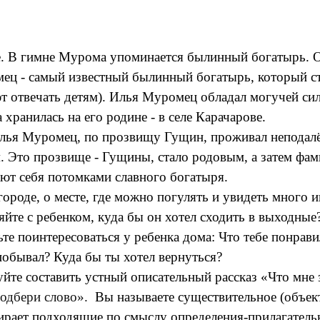
 В гимне Мурома упоминается былинный богатырь. О
мец - самый известный былинный богатырь, который с
ют отвечать детям). Илья Муромец обладал могучей си
ранилась на его родине - в селе Карачарове.
Илья Муромец, по прозвищу Гущин, проживал неподалё
. Это прозвище - Гущины, стало родовым, а затем фа
ют себя потомками славного богатыря.
роде, о месте, где можно погулять и увидеть много и
те с ребенком, куда бы он хотел сходить в выходные
те поинтересоваться у ребенка дома: Что тебе понрави
побывал? Куда бы ты хотел вернуться?
йте составить устный описательный рассказ «Что мне
одбери слово».
Вы называете существительное (объек
бирает подходящие по смыслу определения-прилагатель