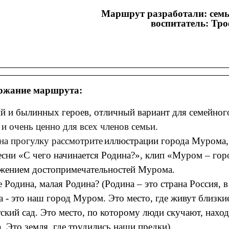
Маршрут разработали: семь
воспитатель: Тр
ржание маршрута:
и былинных героев, отличный вариант для семейног
и очень ценно для всех членов семьи.
а прогулку рассмотрите
иллюстрации города Мурома,
есни «С чего начинается Родина?», клип «Муром – гор
ажением достопримечательностей Мурома.
ое Родина, малая Родина? (Родина – это страна Россия, 
а - это наш город Муром. Это место, где живут близки
тский сад. Это место, по которому люди скучают, наход
а. Это земля, где трудились наши предки).