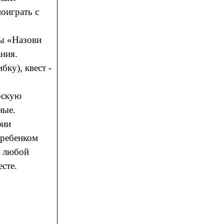
оиграть с
ы «Назови
ания.
ку), квест -
рскую
ные.
афии
 ребенком
в любой
сте.