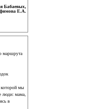
я Бабаевых,
офимова Е.А.
о маршрута
одок
в которой мы
е люди: мама,
ясь в