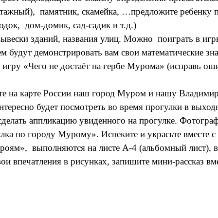
тажный), памятник, скамейка, …
предложите ребенку п
док, дом-домик, сад-садик и т.д.)
ески зданий, названия улиц. Можно поиграть в игр
ем будут демонстрировать вам свои математические зн
игру «Чего не достаёт на гербе Мурома» (исправь ошиб
те на карте России наш город Муром и нашу Владими
нтересно будет посмотреть во время прогулки в выход
 сделать аппликацию увиденного на прогулке. Фотогр
ка по городу Мурому». Испеките и украсьте вместе с
роям», выполняются на листе А-4 (альбомный лист), 
ои впечатления в рисунках, запишите мини-рассказ вме