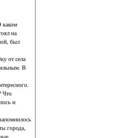
 каком
тоял на
лой, был
ку от села
мильным. В
нтересного.
? Что
лось и
 запомнилось
ты города,
ные.