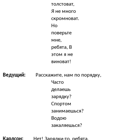
толстоват,
Я не много
скромноват.
Но
поверьте
мне,
ребята, В
этом я не
виноват!
Ведущий:
Расскажите, нам по порядку,
Часто
делаешь
зарядку?
Спортом
занимаешься?
Водою
закаляешься?
Карлсон:
Нет! Зарядки-то, ребята,