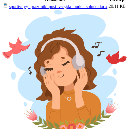
20.11 КБ
sportivnyy_prazdnik_pust_vsegda_budet_solnce.docx