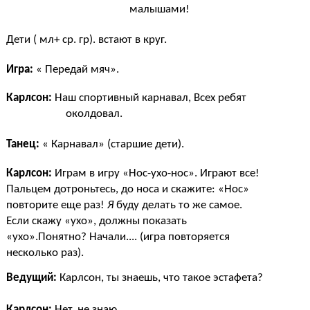
малышами!
Дети ( мл+ ср. гр). встают в круг.
Игра:
« Передай мяч».
Карлсон:
Наш спортивный карнавал, Всех ребят
околдовал.
Танец:
« Карнавал» (старшие дети).
Карлсон:
Играм в игру «Нос-ухо-нос». Играют все!
Пальцем дотроньтесь, до носа и скажите: «Нос»
повторите еще раз!
Я
буду делать то же самое.
Если скажу «ухо», должны показать
«ухо».Понятно? Начали.... (игра повторяется
несколько раз).
Ведущий:
Карлсон, ты знаешь, что такое эстафета?
Карлсон:
Нет, не знаю.