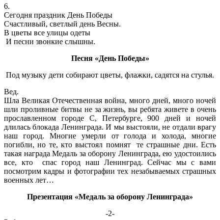
6.
Сегодня праздник День Победы
Счастливый, светлый день Весны.
В цветы все улицы одеты
И песни звонкие слышны.
Песня «День Победы»
Под музыку дети собирают цветы, флажки, садятся на стулья.
Вед.
Шла Великая Отечественная война, много дней, много ночей
шли проливные битвы не за жизнь, вы ребята живете в очень
прославленном городе С, Петербурге, 900 дней и ночей
длилась блокада Ленинграда. И мы выстояли, не отдали врагу
наш город. Многие умерли от голода и холода, многие
погибли, но те, кто выстоял помнят те страшные дни. Есть
такая награда Медаль за оборону Ленинграда, ею удостоились
все, кто спас город наш Ленинград. Сейчас мы с вами
посмотрим кадры и фотографии тех незабываемых страшных
военных лет…
Презентация «Медаль за оборону Ленинграда»
-2-