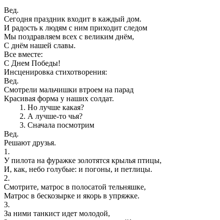
Вед.
Сегодня праздник входит в каждый дом.
И радость к людям с ним приходит следом
Мы поздравляем всех с великим днём,
С днём нашей славы.
Все вместе:
С Днем Победы!
Инсценировка стихотворения:
Вед.
Смотрели мальчишки втроем на парад
Красивая форма у наших солдат.
Но лучше какая?
А лучше-то чья?
Сначала посмотрим
Вед.
Решают друзья.
1.
У пилота на фуражке золотятся крылья птицы,
И, как, небо голубые: и погоны, и петлицы.
2.
Смотрите, матрос в полосатой тельняшке,
Матрос в бескозырке и якорь в упряжке.
3.
За ними танкист идет молодой,