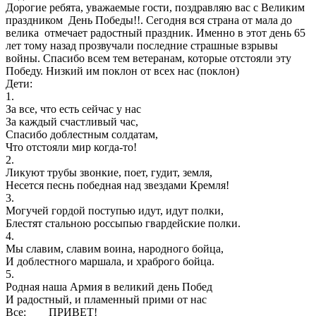
Дорогие ребята, уважаемые гости, поздравляю вас с Великим
праздником День Победы!!. Сегодня вся страна от мала до
велика отмечает радостный праздник. Именно в этот день 65
лет тому назад прозвучали последние страшные взрывы
войны. Спасибо всем тем ветеранам, которые отстояли эту
Победу. Низкий им поклон от всех нас (поклон)
Дети:
1.
За все, что есть сейчас у нас
За каждый счастливый час,
Спасибо доблестным солдатам,
Что отстояли мир когда-то!
2.
Ликуют трубы звонкие, поет, гудит, земля,
Несется песнь победная над звездами Кремля!
3.
Могучей гордой поступью идут, идут полки,
Блестят стальною россыпью гвардейские полки.
4.
Мы славим, славим воина, народного бойца,
И доблестного маршала, и храброго бойца.
5.
Родная наша Армия в великий день Побед
И радостный, и пламенный прими от нас
Все: ПРИВЕТ!