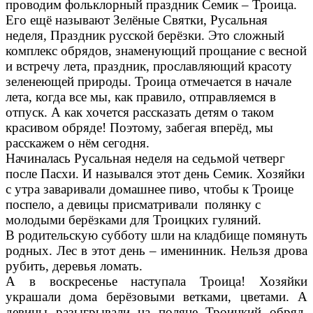
проводим фольклорный праздник Семик – Троица.
Его ещё называют Зелёные Святки, Русальная
неделя, Праздник русской берёзки. Это сложный
комплекс обрядов, знаменующий прощание с весной
и встречу лета, праздник, прославляющий красоту
зеленеющей природы. Троица отмечается в начале
лета, когда все мы, как правило, отправляемся в
отпуск. А как хочется рассказать детям о таком
красивом обряде! Поэтому, забегая вперёд, мы
расскажем о нём сегодня.
Начиналась Русальная неделя на седьмой четверг
после Пасхи. И назывался этот день Семик. Хозяйки
с утра заваривали домашнее пиво, чтобы к Троице
поспело, а девицы присматривали полянку с
молодыми берёзками для Троицких гуляний.
В родительскую субботу шли на кладбище помянуть
родных. Лес в этот день – именинник. Нельзя дрова
рубить, деревья ломать.
А в воскресенье наступала Троица! Хозяйки
украшали дома берёзовыми ветками, цветами. А
девицы разыгрывали на поляне Троицкий обряд.