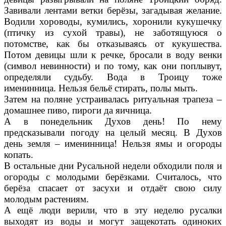
Завивали лентами ветки берёзы, загадывая желание.
Водили хороводы, кумились, хоронили кукушечку
(птичку из сухой травы), не заботящуюся о
потомстве, как бы отказываясь от кукушества.
Потом девицы шли к речке, бросали в воду венки
(символ невинности) и по тому, как они поплывут,
определяли судьбу. Вода в Троицу тоже
именинница. Нельзя бельё стирать, полы мыть.
Затем на поляне устраивалась ритуальная трапеза –
домашнее пиво, пироги да яичница.
А в понедельник Духов день! По нему
предсказывали погоду на целый месяц. В Духов
день земля – именинница! Нельзя ямы и огороды
копать.
В остальные дни Русальной недели обходили поля и
огороды с молодыми берёзками. Считалось, что
берёза спасает от засухи и отдаёт свою силу
молодым растениям.
А ещё люди верили, что в эту неделю русалки
выходят из воды и могут защекотать одиноких