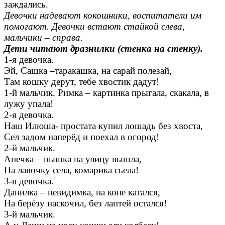
заждались.
Девочки надевают кокошники, воспитатели им
помогают. Девочки встают стайкой слева,
мальчики – справа.
Дети читают дразнилки (стенка на стенку).
1-я девочка.
Эй, Сашка –таракашка, на сарай полезай,
Там кошку дерут, тебе хвостик дадут!
1-й мальчик. Римка – картинка прыгала, скакала, в
лужу упала!
2-я девочка.
Наш Илюша- простата купил лошадь без хвоста,
Сел задом наперёд и поехал в огород!
2-й мальчик.
Анечка – пышка на улицу вышла,
На лавочку села, комарика сьела!
3-я девочка.
Данилка – невидимка, на коне катался,
На берёзу наскочил, без лаптей остался!
3-й мальчик.