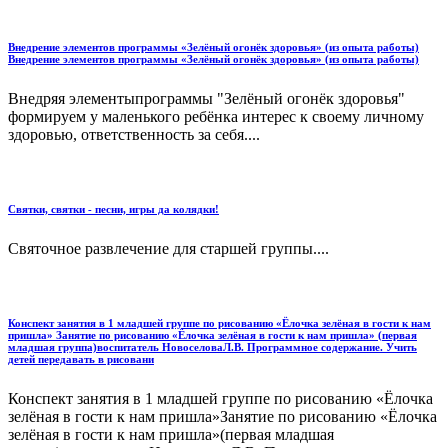
Внедрение элементов программы «Зелёный огонёк здоровья» (из опыта работы)
Внедрение элементов программы «Зелёный огонёк здоровья» (из опыта работы)
Внедряя элементыпрограммы "Зелёный огонёк здоровья"
формируем у маленького ребёнка интерес к своему личному
здоровью, ответственность за себя....
Святки, святки - песни, игры да колядки!
Святочное развлечение для старшей группы....
Конспект занятия в 1 младшей группе по рисованию «Ёлочка зелёная в гости к нам
пришла» Занятие по рисованию «Ёлочка зелёная в гости к нам пришла» (первая
младшая группа)воспитатель НовоселоваЛ.В. Программное содержание. Учить
детей передавать в рисовани
Конспект занятия в 1 младшей группе по рисованию «Ёлочка
зелёная в гости к нам пришла»Занятие по рисованию «Ёлочка
зелёная в гости к нам пришла»(первая младшая