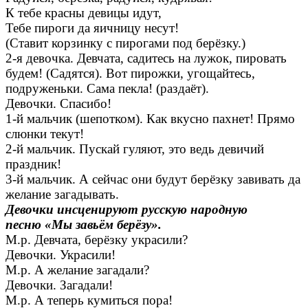
К тебе красны девицы идут,
Тебе пироги да яичницу несут!
(Ставит корзинку с пирогами под берёзку.)
2-я девочка. Девчата, садитесь на лужок, пировать
будем! (Садятся). Вот пирожки, угощайтесь,
подруженьки. Сама пекла! (раздаёт).
Девочки. Спасибо!
1-й мальчик (шепотком). Как вкусно пахнет! Прямо
слюнки текут!
2-й мальчик. Пускай гуляют, это ведь девичий
праздник!
3-й мальчик. А сейчас они будут берёзку завивать да
желание загадывать.
Девочки инсценируют русскую народную
песню
«Мы завьём берёзу».
М.р. Девчата, берёзку украсили?
Девочки. Украсили!
М.р. А желание загадали?
Девочки. Загадали!
М.р. А теперь кумиться пора!