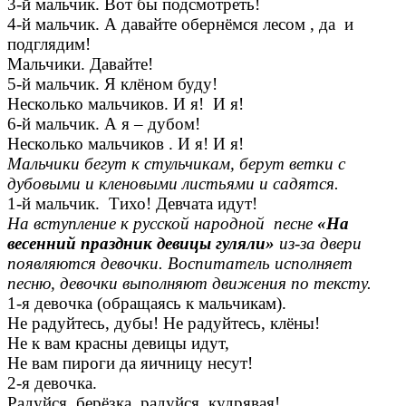
3-й мальчик. Вот бы подсмотреть!
4-й мальчик. А давайте обернёмся лесом , да и
подглядим!
Мальчики. Давайте!
5-й мальчик. Я клёном буду!
Несколько мальчиков. И я! И я!
6-й мальчик. А я – дубом!
Несколько мальчиков . И я! И я!
Мальчики бегут к стульчикам, берут ветки с
дубовыми и кленовыми листьями и садятся.
1-й мальчик. Тихо! Девчата идут!
На вступление к русской народной песне
«На
весенний праздник девицы гуляли»
из-за двери
появляются девочки. Воспитатель исполняет
песню, девочки выполняют движения по тексту.
1-я девочка (обращаясь к мальчикам).
Не радуйтесь, дубы! Не радуйтесь, клёны!
Не к вам красны девицы идут,
Не вам пироги да яичницу несут!
2-я девочка.
Радуйся, берёзка, радуйся, кудрявая!