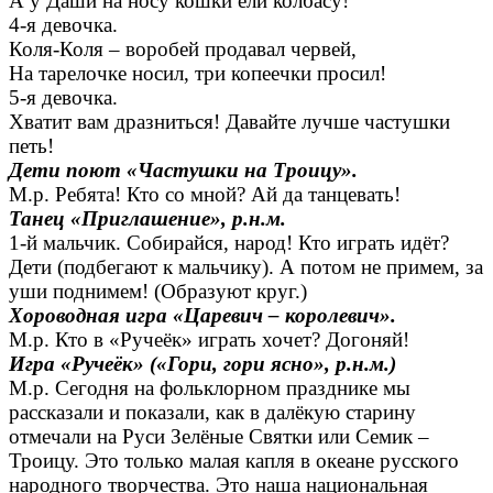
А у Даши на носу кошки ели колбасу!
4-я девочка.
Коля-Коля – воробей продавал червей,
На тарелочке носил, три копеечки просил!
5-я девочка.
Хватит вам дразниться! Давайте лучше частушки
петь!
Дети поют «Частушки на Троицу».
М.р. Ребята! Кто со мной? Ай да танцевать!
Танец «Приглашение», р.н.м.
1-й мальчик. Собирайся, народ! Кто играть идёт?
Дети (подбегают к мальчику). А потом не примем, за
уши поднимем! (Образуют круг.)
Хороводная игра «Царевич – королевич».
М.р. Кто в «Ручеёк» играть хочет? Догоняй!
Игра «Ручеёк» («Гори, гори ясно», р.н.м.)
М.р. Сегодня на фольклорном празднике мы
рассказали и показали, как в далёкую старину
отмечали на Руси Зелёные Святки или Семик –
Троицу. Это только малая капля в океане русского
народного творчества. Это наша национальная