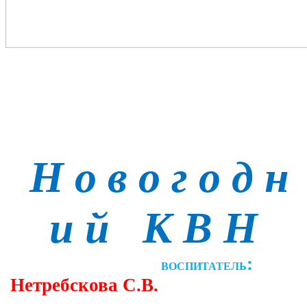
Н о в о г о д н
и й
К В Н
:
ВОСПИТАТЕЛЬ
Нетребскова С.В.