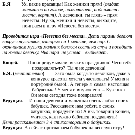
Б.Я
Ух, какие красавцы! Как женихи прям! (
гладит
мальчиков по голове, нахваливает, поднимает с
места, вертит)
. А девчонки, ты глянь – прям
невесты! Ну-ка, женихи и невесты, выходите,
поиграем в игру «Невеста без места».
Проводится игра «Невеста без места».
Дети парами бегают
вокруг стульчиков, которых на 1 меньше, чем пар. С
окончанием музыки мальчик должен сесть на стул и посадить
на колени девочку. Чья пара не успела – выбывает.
Кощей.
Понапридумывали всяких праздников! Чего тебя
поздравлять-то? Ты ж не девчонка!
Б.Я. (
мечтательно
)
Зато была когда-то девочкой, даже в
конкурсе красоты хотела участвовать! У меня и
портфолиё было!.. А теперь я самая настоящая
бабуленька! У меня и внучок есть – Кузенька.
Он меня сегодня тоже поздравлял!
Ведущая
. И наши девочки и мальчики очень любят своих
бабушек. Расскажите нам ребята о своих
бабушках, порадуйте их! А вы, товарищ Кощей,
учитесь, как нужно бабушек поздравлять!
Дети рассказывают 3-4 стихотворения о бабушках.
Ведущая
. А сейчас приглашаем бабушек на веселую игру!