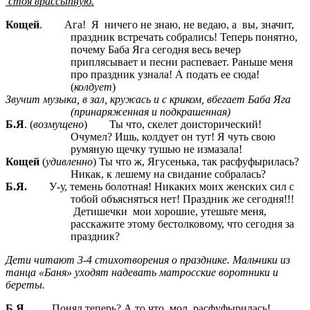
стоя врассыпную.
Кощей
. Ага! Я ничего не знаю, не ведаю, а вы, значит,
праздник встречать собрались! Теперь понятно,
почему Баба Яга сегодня весь вечер
приплясывает и песни распевает. Раньше меня
про праздник узнала! А подать ее сюда!
(
колдует
)
Звучит музыка, в зал, кружась и с криком, вбегает Баба Яга
(принаряженная и подкрашенная)
Б.Я
. (
возмущено
) Ты что, скелет доисторический!
Очумел? Ишь, колдует он тут! Я чуть свою
румяную щечку тушью не измазала!
Кощей
(
удивленно
) Ты что ж, Ягусенька, так расфуфырилась?
Никак, к лешему на свидание собралась?
Б.Я.
У-у, темень болотная! Никаких моих женских сил с
тобой объясняться нет! Праздник же сегодня!!!
Детишечки мои хорошие, утешьте меня,
расскажите этому бестолковому, что сегодня за
праздник?
Дети читают 3-4 стихотворения о празднике. Мальчики из
танца «Баня» уходят надевать матросские воротники и
береты.
Б.Я.
Понял теперь? А то что, мол, расфуфырилась!