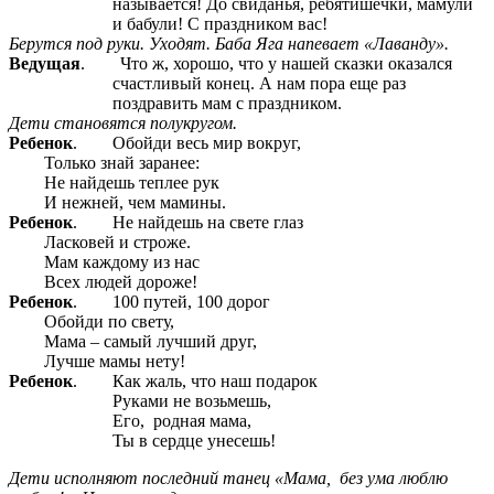
называется! До свиданья, ребятишечки, мамули
и бабули! С праздником вас!
Берутся под руки. Уходят. Баба Яга напевает «Лаванду».
Ведущая
. Что ж, хорошо, что у нашей сказки оказался
счастливый конец. А нам пора еще раз
поздравить мам с праздником.
Дети становятся полукругом.
Ребенок
. Обойди весь мир вокруг,
Только знай заранее:
Не найдешь теплее рук
И нежней, чем мамины.
Ребенок
. Не найдешь на свете глаз
Ласковей и строже.
Мам каждому из нас
Всех людей дороже!
Ребенок
. 100 путей, 100 дорог
Обойди по свету,
Мама – самый лучший друг,
Лучше мамы нету!
Ребенок
. Как жаль, что наш подарок
Руками не возьмешь,
Его, родная мама,
Ты в сердце унесешь!
Дети исполняют последний танец «Мама, без ума люблю