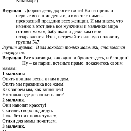
Кикимора)
Ведущая
. Добрый день, дорогие гости! Вот и пришли
первые весенние деньки, а вместе с ними –
прекрасный праздник всех женщин. И мы знаем, что
именно в этот день все мужчины и мальчики мира
готовят мамам, бабушкам и девочкам свои
поздравления. Итак, встречайте сильную половину
группы №7!
Звучит музыка. В зал заходят только мальчики, становятся
полукругом.
Ведущая.
Все красавцы, как один, и брюнет здесь, и блондин!
Ну – ка парни, встаньте прямо, покажитесь своим
мамам!
1 мальчик:
Опять пришла весна к нам в дом,
Опять мы праздника все ждем!
Как запоем мы, как запляшем!
Но только где девчонки наши?
2 мальчик
.
Они наводят красоту!
Сказали, скоро подойдут.
Пока без них повыступаем,
Стихи для мамы почитаем.
3 мальчик.