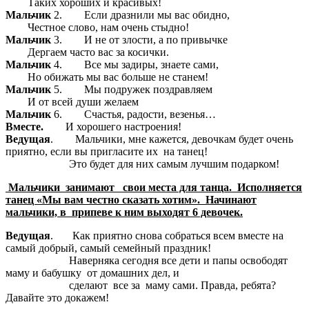
Таких хороших и красивых!
Мальчик
2. Если дразнили мы вас обидно,
Честное слово, нам очень стыдно!
Мальчик
3. И не от злости, а по привычке
Дергаем часто вас за косички.
Мальчик
4. Все мы задиры, знаете сами,
Но обижать мы вас больше не станем!
Мальчик
5. Мы подружек поздравляем
И от всей души желаем
Мальчик
6. Счастья, радости, везенья…
Вместе.
И хорошего настроения!
Ведущая
. Мальчики, мне кажется, девочкам будет очень
приятно, если вы пригласите их на танец!
Это будет для них самым лучшим подарком!
Мальчики занимают свои места для танца. Исполняется
танец «Мы вам честно сказать хотим». Начинают
мальчики, в припеве к ним выходят 6 девочек.
Ведущая
. Как приятно снова собраться всем вместе на
самый добрый, самый семейный праздник!
Наверняка сегодня все дети и папы освободят
маму и бабушку от домашних дел, и
сделают все за маму сами. Правда, ребята?
Давайте это докажем!