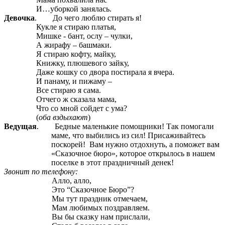
И…уборкой занялась.
Девочка
. До чего люблю стирать я!
Кукле я стираю платья,
Мишке - бант, ослу – чулки,
А жирафу – башмаки.
Я стираю кофту, майку,
Книжку, плюшевого зайку,
Даже кошку со двора постирала я вчера.
И панаму, и пижаму –
Все стираю я сама.
Отчего ж сказала мама,
Что со мной сойдет с ума?
(
оба вздыхают
)
Ведущая
. Бедные маленькие помощники! Так помогали
маме, что выбились из сил! Присаживайтесь
поскорей! Вам нужно отдохнуть, а поможет вам
«Сказочное бюро», которое открылось в нашем
поселке в этот праздничный денек!
Звонит по телефону:
Алло, алло,
Это “Сказочное Бюро”?
Мы тут праздник отмечаем,
Мам любимых поздравляем.
Вы бы сказку нам прислали,