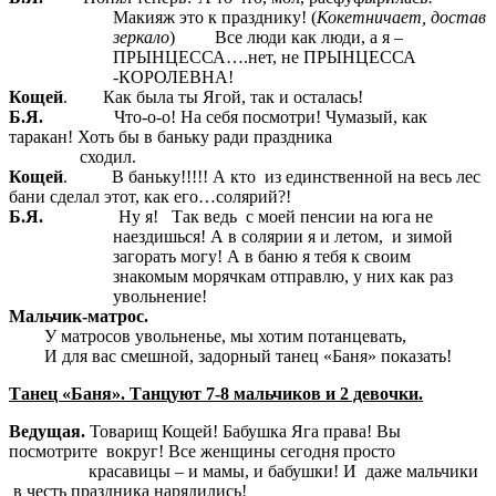
Макияж это к празднику! (
Кокетничает, достав
зеркало
) Все люди как люди, а я –
ПРЫНЦЕССА….нет, не ПРЫНЦЕССА
-КОРОЛЕВНА!
Кощей
. Как была ты Ягой, так и осталась!
Б.Я.
Что-о-о! На себя посмотри! Чумазый, как
таракан! Хоть бы в баньку ради праздника
сходил.
Кощей
. В баньку!!!!! А кто из единственной на весь лес
бани сделал этот, как его…солярий?!
Б.Я.
Ну я!
Так ведь с моей пенсии на юга не
наездишься! А в солярии я и летом, и зимой
загорать могу! А в баню я тебя к своим
знакомым морячкам отправлю, у них как раз
увольнение!
Мальчик-матрос.
У матросов увольненье, мы хотим потанцевать,
И для вас смешной, задорный танец «Баня» показать!
Танец «Баня». Танцуют 7-8 мальчиков и 2 девочки.
Ведущая.
Товарищ Кощей! Бабушка Яга права! Вы
посмотрите вокруг! Все женщины сегодня просто
красавицы – и мамы, и бабушки! И даже мальчики
в честь праздника нарядились!