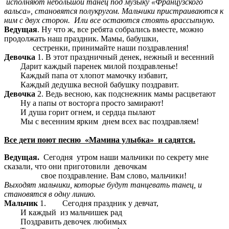
исполняют небольшой танец под музыку «Французского
вальса», становятся полукругом. Мальчики пристраиваются к
ним с двух сторон. Или все остаются стоять врассыпную.
Ведущая
. Ну что ж, все ребята собрались вместе, можно
продолжать наш праздник. Мамы, бабушки,
сестренки, принимайте наши поздравления!
Девочка
1. В этот праздничный денек, нежный и весенний
Дарит каждый паренек милой поздравленье!
Каждый папа от хлопот мамочку избавит,
Каждый дедушка весной бабушку поздравит.
Девочка
2. Ведь весною, как подснежник мамы расцветают
Ну а папы от восторга просто замирают!
И душа горит огнем, и сердца пылают
Мы с весенним ярким днем всех вас поздравляем!
Все дети поют песню «Мамина улыбка» и садятся.
Ведущая.
Сегодня
утром наши мальчики по секрету мне
сказали, что они приготовили девочкам
свое поздравление. Вам слово, мальчики!
Выходят мальчики, которые будут танцевать танец, и
становятся в одну линию.
Мальчик
1. Сегодня праздник у девчат,
И каждый из мальчишек рад
Поздравить девочек любимых