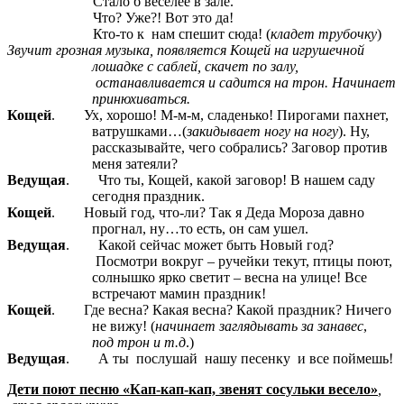
Стало б веселее в зале.
Что? Уже?! Вот это да!
Кто-то к нам спешит сюда! (
кладет трубочку
)
Звучит грозная музыка, появляется Кощей на игрушечной
лошадке с саблей, скачет по залу,
останавливается и садится на трон. Начинает
принюхиваться.
Кощей
. Ух, хорошо! М-м-м, сладенько! Пирогами пахнет,
ватрушками…(
закидывает ногу на ногу
). Ну,
рассказывайте, чего собрались? Заговор против
меня затеяли?
Ведущая
. Что ты, Кощей, какой заговор! В нашем саду
сегодня праздник.
Кощей
. Новый год, что-ли? Так я Деда Мороза давно
прогнал, ну…то есть, он сам ушел.
Ведущая
. Какой сейчас может быть Новый год?
Посмотри вокруг – ручейки текут, птицы поют,
солнышко ярко светит – весна на улице! Все
встречают мамин праздник!
Кощей
. Где весна? Какая весна? Какой праздник? Ничего
не вижу! (
начинает
заглядывать
за
занавес
,
под
трон и т.д
.)
Ведущая
. А ты послушай нашу песенку и все поймешь!
Дети поют песню «Кап-кап-кап, звенят сосульки весело»
,