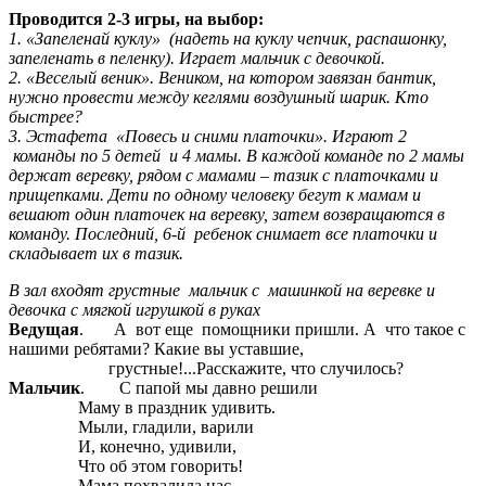
Проводится 2-3 игры, на выбор:
1. «Запеленай куклу» (надеть на куклу чепчик, распашонку,
запеленать в пеленку). Играет мальчик с девочкой.
2. «Веселый веник». Веником, на котором завязан бантик,
нужно провести между кеглями воздушный шарик. Кто
быстрее?
3. Эстафета «Повесь и сними платочки». Играют 2
команды по 5 детей и 4 мамы. В каждой команде по 2 мамы
держат веревку, рядом с мамами – тазик с платочками и
прищепками. Дети по одному человеку бегут к мамам и
вешают один платочек на веревку, затем возвращаются в
команду. Последний, 6-й ребенок снимает все платочки и
складывает их в тазик.
В зал входят грустные мальчик с машинкой на веревке и
девочка с мягкой игрушкой в руках
Ведущая
. А вот еще помощники пришли. А что такое с
нашими ребятами? Какие вы уставшие,
грустные!...Расскажите, что случилось?
Мальчик
. С папой мы давно решили
Маму в праздник удивить.
Мыли, гладили, варили
И, конечно, удивили,
Что об этом говорить!
Мама похвалила нас