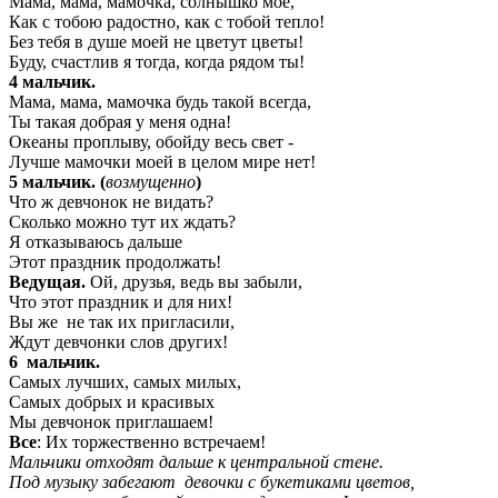
Мама, мама, мамочка, солнышко мое,
Как с тобою радостно, как с тобой тепло!
Без тебя в душе моей не цветут цветы!
Буду, счастлив я тогда, когда рядом ты!
4 мальчик.
Мама, мама, мамочка будь такой всегда,
Ты такая добрая у меня одна!
Океаны проплыву, обойду весь свет -
Лучше мамочки моей в целом мире нет!
5 мальчик. (
возмущенно
)
Что ж девчонок не видать?
Сколько можно тут их ждать?
Я отказываюсь дальше
Этот праздник продолжать!
Ведущая.
Ой, друзья, ведь вы забыли,
Что этот праздник и для них!
Вы же не так их пригласили,
Ждут девчонки слов других!
6 мальчик.
Самых лучших, самых милых,
Самых добрых и красивых
Мы девчонок приглашаем!
Все
: Их торжественно встречаем!
Мальчики отходят дальше к центральной стене.
Под музыку забегают девочки с букетиками цветов,