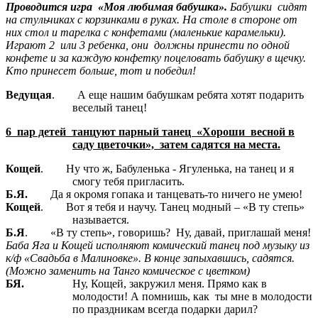
Проводится игра «Моя любимая бабушка».
Бабушки сидят
на стульчиках с корзинками в руках. На столе в стороне от
них стол и тарелка с конфетами (маленькие карамельки).
Играют 2 или 3 ребенка, они должны принести по одной
конфете и за каждую конфетку поцеловать бабушку в щечку.
Кто принесет больше, тот и победил!
Ведущая
. А еще нашим бабушкам ребята хотят подарить
веселый танец!
6 пар детей танцуют парный танец «Хороши весной в
саду цветочки», затем садятся на места.
Кощей
. Ну что ж, Бабуленька - Ягуленька, на танец и я
смогу тебя пригласить.
Б.Я.
Да я окромя гопака и танцевать-то ничего не умею!
Кощей
. Вот я тебя и научу. Танец модный – «В ту степь»
называется.
Б.Я
. «В ту степь», говоришь? Ну, давай, приглашай меня!
Баба Яга и Кощей исполняют комический танец под музыку из
к/ф «Свадьба в Малиновке». В конце запыхавшись, садятся.
(Можно заменить на Танго комическое с цветком)
БЯ.
Ну, Кощей, закружил меня. Прямо как в
молодости! А помнишь, как ты мне в молодости
по праздникам всегда подарки дарил?