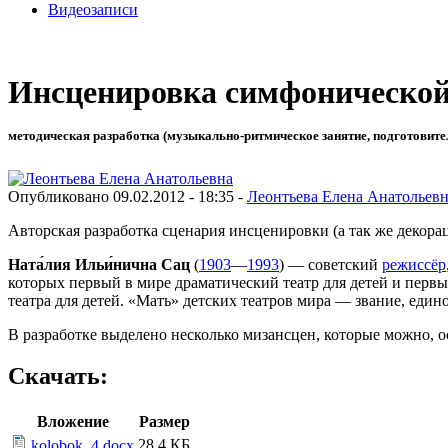
Видеозаписи
Инсценировка симфонической
методическая разработка (музыкально-ритмическое занятие, подготовите
Опубликовано 09.02.2012 - 18:35 -
Леонтьева Елена Анатольев
Авторская разработка сценария инсценировки (а так же декор
Ната́лия Ильи́нична Сац
(
1903
—
1993
) — советский
режиссёр
которых первый в мире драматический театр для детей и первы
театра для детей. «Мать» детских театров мира — звание, ед
В разработке выделено несколько мизансцен, которые можно, о
Скачать:
Вложение
Размер
28.4 КБ
kolobok_4.docx