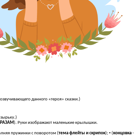
вучивающего данного «героя» сказки.)
озырьку.)
ФРАЗАМ
). Руки изображают маленькие крылышки.
•
олняя пружинки с поворотом (
тема флейты и скрипок
);
(
концовка
-