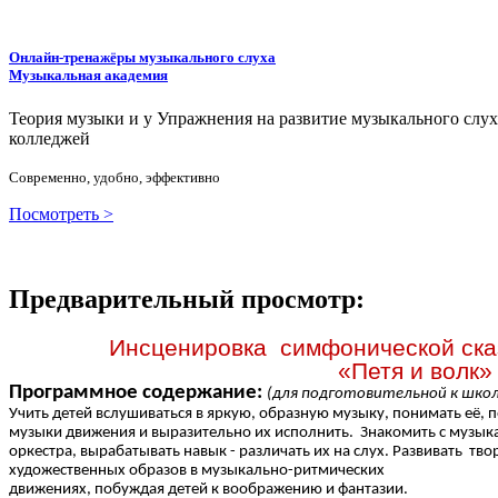
Онлайн-тренажёры музыкального слуха
Музыкальная академия
Теория музыки и у
У
пражнения на развитие музыкального слу
колледжей
Современно, удобно, эффективно
Посмотреть >
Предварительный просмотр:
Инсценировка симфонической ска
«Петя и волк»
Программное содержание:
(для подготовительной к школ
Учить детей вслушиваться в яркую, образную музыку, понимать её, 
музыки движения и выразительно их исполнить. Знакомить с музы
оркестра, вырабатывать навык - различать их на слух. Развивать т
художественных образов в музыкально-ритмических
движениях, побуждая детей к воображению и фантазии.