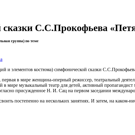
 сказки С.С.Прокофьева «Петя
льная группа) по теме
на
аций и элементов костюма) симфонической сказки С.С.Прокофьев
, первая в мире женщина-оперный режиссер, театральный деятель
й в мире музыкальный театр для детей, активный пропагандист м
иногласно присужденное Н. И. Сац на первом заседании междун
своить постепенно на нескольких занятиях. И затем, на каком-н