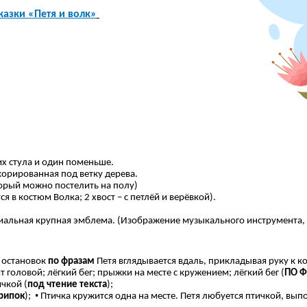
азки «Петя и волк»
их стула и один поменьше.
корированная под ветку дерева.
оторый можно постелить на полу)
я в костюм Волка; 2 хвост – с петлёй и верёвкой).
ная крупная эмблема. (Изображение музыкального инструмента, оз
 остановок
по фразам
Петя вглядывается вдаль, прикладывая руку к к
т головой; лёгкий бег; прыжки на месте с кружением; лёгкий бег (
ПО 
ичкой (
под чтение текста
);
•
рипок
);
Птичка кружится одна на месте. Петя любуется птичкой, вып