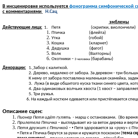
В инсценировке используется
фонограмма симфонической ск
с комментариями
Н.Сац
эмблемы
Действующие лица:
1. Петя (скрипки, виолончели)
Птичка (флейта)
Утка (гобой)
Кошка (кларнет)
Дедушка (фагот)
Волк (Валторны)
Охотники –
(барабаны)
3 человека
Декорации:
1.
Забор с калиткой.
2. Дерево, недалеко от забора. За деревом - три больш
К нему от забора поставлена маленькая скамейка, заде
3. Лужа (в виде обшитого куска ткани синего цвета, к
4. Два одинаковых волчьих хвоста (1 хвост – заправляетс
5. Три ружья.
6. На каждый костюм одевается или пристёгивается специаль
Описание сцен:
Пионер Петя идёт гулять
- марш с остановками. (Во время
Прилетела Птичка
– выглядывает из-за веток дерева и верти
•
Петя дружит с Птичкой
–
Петя здоровается за «руку» с Пт
•
Петя и Птичка берутся за руки и кружатся поскоком (
тема ск