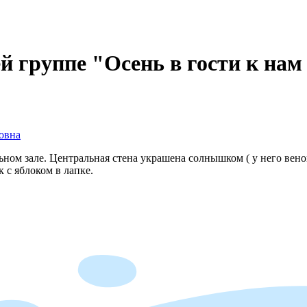
й группе "Осень в гости к на
овна
ном зале. Центральная стена украшена солнышком ( у него венок
 с яблоком в лапке.