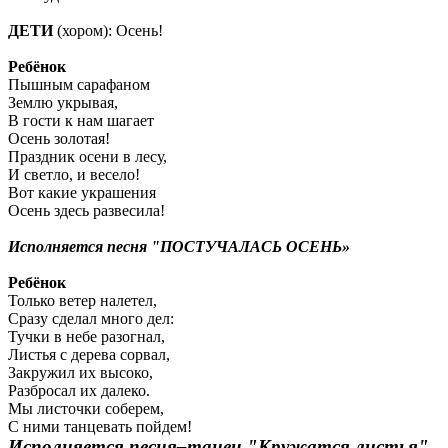
ДЕТИ
(хором): Осень!
Ребёнок
Пышным сарафаном
Землю укрывая,
В гости к нам шагает
Осень золотая!
Праздник осени в лесу,
И светло, и весело!
Вот какие украшения
Осень здесь развесила!
Исполняется песня "ПОСТУЧАЛАСЬ ОСЕНЬ»
Ребёнок
Только ветер налетел,
Сразу сделал много дел:
Тучки в небе разогнал,
Листья с дерева сорвал,
Закружил их высоко,
Разбросал их далеко.
Мы листочки соберем,
С ними танцевать пойдем!
Исполняется песня–танец "Кружатся листья"