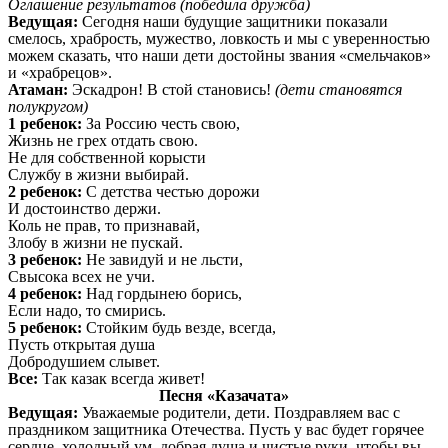
Оглашение результатов (победила дружба)
Ведущая:
Сегодня наши будущие защитники показали
смелось, храбрость, мужество, ловкость и мы с уверенностью
можем сказать, что наши дети достойны звания «смельчаков»
и «храбрецов».
Атаман:
Эскадрон! В стой становись!
(дети становятся
полукругом)
1 ребенок:
За Россию честь свою,
Жизнь не грех отдать свою.
Не для собственной корысти
Службу в жизни выбирай.
2 ребенок:
С детства честью дорожи
И достоинство держи.
Коль не прав, то признавай,
Злобу в жизни не пускай.
3 ребенок:
Не завидуй и не льсти,
Свысока всех не учи.
4 ребенок:
Над гордынею борись,
Если надо, то смирись.
5 ребенок:
Стойким будь везде, всегда,
Пусть открытая душа
Добродушием слывет.
Все:
Так казак всегда живет!
Песня «Казачата»
Ведущая:
Уважаемые родители, дети. Поздравляем вас с
праздником защитника Отечества. Пусть у вас будет горячее
сердце, холодный ум, добрая душа и чистые руки, чтобы вы