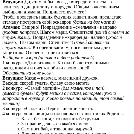
Ведущая:
Да, атаман был всегда впереди и отвечал за
воинскую дисциплину и порядок. Общим голосованием
выбирали атамана. Поприветствуем его!
Чтобы проверить наших будущих защитников, предлагаю
атаману построить свой эскадрон
(делим на две части)
Атаман:
Смирно! Подразделение «смельчаки» направо
(уходят направо)
. Шагом марш. Спешиться!
(коней ставят за
стульчиками)
. Подразделение «храбрецы» налево (
уходят
налево)
. Шагом марш. Спешиться!
(коней ставят за
стульчиками).
К соревнованиям, посвященным дню
защитника Отечества приготовиться!
Выбираем жюри (атаман и двое родителей)
1 конкурс: «Джигитовка». Казаки были отменными
наездниками и очень любили своих коней.
Обскакать на коне кегли.
Ведущая:
Казак – казачек, миленький дружок,
Выходи скорей гулять, булаву свою метать.
2 конкурс: «Самый меткий»
(для мальчиков и пап)
(вместо булавы будут мешки с песком, которые нужно
забросить в корзину. У кого
больше попаданий, тот самый
меткий)
3 конкурс «Силачи». Перетягивание каната.
4 конкурс «пословицы и поговорки о защитниках Родины:
Казак без коня, что охотник без ружья.
За правое дело – сражайся смело.
Сам погибай, а товарища выручай.
Лучше смерть в поле, чем позор в неволе.