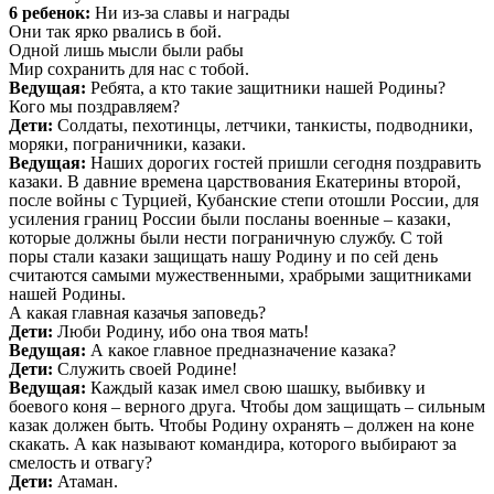
6 ребенок:
Ни из-за славы и награды
Они так ярко рвались в бой.
Одной лишь мысли были рабы
Мир сохранить для нас с тобой.
Ведущая:
Ребята, а кто такие защитники нашей Родины?
Кого мы поздравляем?
Дети:
Солдаты, пехотинцы, летчики, танкисты, подводники,
моряки, пограничники, казаки.
Ведущая:
Наших дорогих гостей пришли сегодня поздравить
казаки. В давние времена царствования Екатерины второй,
после войны с Турцией, Кубанские степи отошли России, для
усиления границ России были посланы военные – казаки,
которые должны были нести пограничную службу. С той
поры стали казаки защищать нашу Родину и по сей день
считаются самыми мужественными, храбрыми защитниками
нашей Родины.
А какая главная казачья заповедь?
Дети:
Люби Родину, ибо она твоя мать!
Ведущая:
А какое главное предназначение казака?
Дети:
Служить своей Родине!
Ведущая:
Каждый казак имел свою шашку, выбивку и
боевого коня – верного друга. Чтобы дом защищать – сильным
казак должен быть. Чтобы Родину охранять – должен на коне
скакать. А как называют командира, которого выбирают за
смелость и отвагу?
Дети:
Атаман.