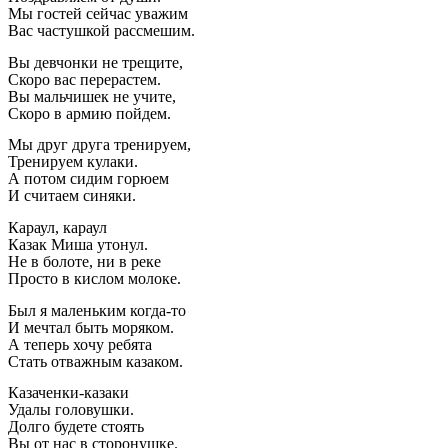
Мы гостей сейчас уважим
Вас частушкой рассмешим.
Вы девчонки не трещите,
Скоро вас перерастем.
Вы мальчишек не учите,
Скоро в армию пойдем.
Мы друг друга тренируем,
Тренируем кулаки.
А потом сидим горюем
И считаем синяки.
Караул, караул
Казак Миша утонул.
Не в болоте, ни в реке
Просто в кислом молоке.
Был я маленьким когда-то
И мечтал быть моряком.
А теперь хочу ребята
Стать отважным казаком.
Казаченки-казаки
Удалы головушки.
Долго будете стоять
Вы от нас в сторонушке.