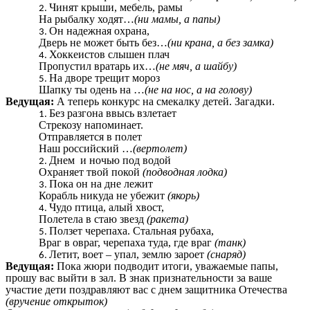
Чинят крыши, мебель, рамы
На рыбалку ходят…
(ни мамы, а папы)
Он надежная охрана,
Дверь не может быть без…
(ни крана, а без замка)
Хоккеистов слышен плач
Пропустил вратарь их…
(не мяч, а шайбу)
На дворе трещит мороз
Шапку ты одень на …
(не на нос, а на голову)
Ведущая:
А теперь конкурс на смекалку детей. Загадки.
Без разгона ввысь взлетает
Стрекозу напоминает.
Отправляется в полет
Наш российский …
(вертолет)
Днем и ночью под водой
Охраняет твой покой
(подводная лодка)
Пока он на дне лежит
Корабль никуда не убежит
(якорь)
Чудо птица, алый хвост,
Полетела в стаю звезд
(ракета)
Ползет черепаха. Стальная рубаха,
Враг в овраг, черепаха туда, где враг
(танк)
Летит, воет – упал, землю зароет
(снаряд)
Ведущая:
Пока жюри подводит итоги, уважаемые папы,
прошу вас выйти в зал. В знак признательности за ваше
участие дети поздравляют вас с днем защитника Отечества
(вручение открыток)