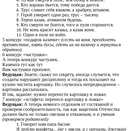
Кто хорошо бьется, тому победа дается.
Трус славит себя языком, а храбрец штыком.
Герой умирает один раз, трус – тысячу.
Терпи казак, атаманом будешь.
Кто смерти не боится, того и пуля сторонится.
Не конь красит казака, а казак коня.
Один в поле не войн.
5 конкурс «подарок казачке»
(сесть на коня, преодолеть
препятствие, взять бусы, одеть их на казачку и вернуться
обратно).
6 конкурс «частушки».
А теперь конкурс частушек.
Казачата тут как тут
Вам частушки пропоют.
Ведущая:
Знаете, скажу по секрету, иногда случается, что
солдаты нарушают дисциплину и тогда их посылают на
кухню чистить картошку. Но случилось непредвиденное –
картошка рассыпалась.
И так, задание: нужно перенести картошку в ложке.
7 конкурс «эстафета: перенеси картошку в ложке»
Ведущая:
А теперь немного отдохнем от состязаний и
проверим сообразительность, так как защитник Отечества
должен быть не только смелым и отважным, н и умным
(проверяем родителей)
Говорит нам папа басом:
Я люблю конфеты…
(не с мясом, а с орехами, джемом)