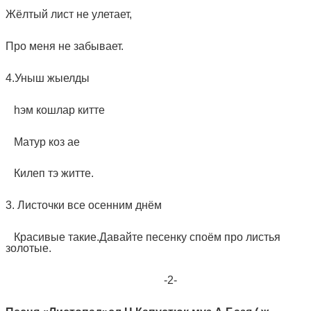
Жёлтый лист не улетает,
Про меня не забывает.
4.Уныш жыелды
hэм кошлар китте
Матур коз ае
Килеп тэ житте.
3. Листочки все осенним днём
Красивые такие.Давайте песенку споём про листья
золотые.
-2-