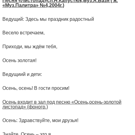
Песня «Листопад»сл.Н.Капустюк,муз.А.Базя ( ж.
«Муз.Палитра» №4,2004г.)
Ведущий: Здесь мы праздник радостный
Весело встречаем,
Приходи, мы ждём тебя,
Осень золотая!
Ведущиий и дети:
Осень, осень! В гости просим!
Осень входит в зал под песню «Осень,осень-золотой
листопад» (фоногр.)
Осень: Здравствуйте, мои друзья!
Знайте, Осень – это я.