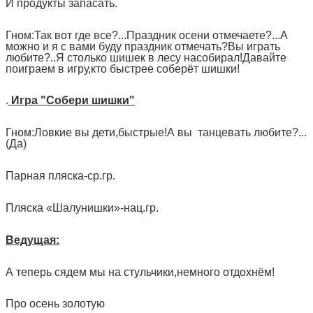
И продукты запасать.
Гном:Так вот где все?...Праздник осени отмечаете?...А
можно и я с вами буду праздник отмечать?Вы играть
любите?..Я столько шишек в лесу насобирал!Давайте
поиграем в игру,кто быстрее соберёт шишки!
.
Игра "Cобери шишки"
Гном:Ловкие вы дети,быстрые!А вы танцевать любите?...
(Да)
Парная пляска-ср.гр.
Пляска «Шалунишки»-нац.гр.
Ведущая:
А теперь сядем мы на стульчики,немного отдохнём!
Про осень золотую