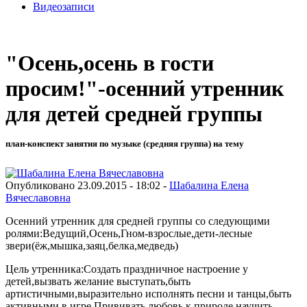
Видеозаписи
"Осень,осень в гости
просим!"-осенний утренник
для детей средней группы
план-конспект занятия по музыке (средняя группа) на тему
Опубликовано 23.09.2015 - 18:02 -
Шабалина Елена
Вячеславовна
Осенний утренник для средней группы со следующими
ролями:Ведущий,Осень,Гном-взрослые,дети-лесные
звери(ёж,мышка,заяц,белка,медведь)
Цель утренника:Создать праздничное настроение у
детей,вызвать желание выступать,быть
артистичными,выразительно исполнять песни и танцы,быть
активными в игре.Прививать любовь к природе,научить