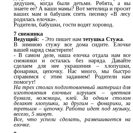
дедушек, когда были детьми. Ребята, а вы
знаете ее? А ваши мамы? Вот метелица и просит
ваших мам и бабушек спеть песенку «В лесу
родилась елочка».
Родители, бабушки, гости водят хоровод.
7 снежинка
Ведущий:
- Это пишет нам
тетушка Стужа
.
В зимнюю стужу все дома сидите. Елочке
вашей наряд смастерите!
- В самом деле, наша елочка отдала нам все
снежинки и осталась без наряда. Давайте
сделаем для нее украшения – хлопушки,
фонарики, цепочку. Нас много, мы быстро
справимся с этим заданием! Родители нам
помогут!
На трех столах подготовленный материал для
изготовления елочных игрушек – цветная
бумага, ножницы, клей. За одним столом
делают хлопушки, за другим – фонарики, за
третьим – цепочку. Работа идет под музыку,
весело, 5 минут.
Все, что успели сделать, развешивается на
елочке.