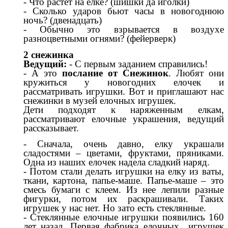
- Что растет на елке? (шишки да иголки)
- Сколько ударов бьют часы в новогоднюю
ночь? (двенадцать)
- Обычно это взрывается в воздухе
разноцветными огнями? (фейерверк)
2 снежинка
Ведущий:
- С первым заданием справились!
- А это
послание от Снежинок
. Любят они
кружиться у новогодних елочек и
рассматривать игрушки. Вот и приглашают нас
снежинки в музей елочных игрушек.
Дети подходят к наряженным елкам,
рассматривают елочные украшения, ведущий
рассказывает.
- Сначала, очень давно, елку украшали
сладостями – цветами, фруктами, пряниками.
Одна из наших елочек надела сладкий наряд.
- Потом стали делать игрушки на елку из ваты,
ткани, картона, папье-маше. Папье-маше – это
смесь бумаги с клеем. Из нее лепили разные
фигурки, потом их раскрашивали. Таких
игрушек у нас нет. Но зато есть стеклянные.
- Стеклянные елочные игрушки появились 160
лет назад. Первая фабрика елочных игрушек