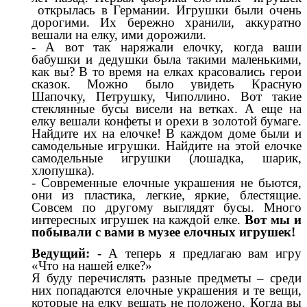
открылась в Германии. Игрушки были очень
дорогими. Их бережно хранили, аккуратно
вешали на елку, ими дорожили.
- А вот так наряжали елочку, когда ваши
бабушки и дедушки была такими маленькими,
как вы? В то время на елках красовались герои
сказок. Можно было увидеть Красную
Шапочку, Петрушку, Чиполлино. Вот такие
стеклянные бусы висели на ветках. А еще на
елку вешали конфеты и орехи в золотой бумаге.
Найдите их на елочке! В каждом доме были и
самодельные игрушки. Найдите на этой елочке
самодельные игрушки (лошадка, шарик,
хлопушка).
- Современные елочные украшения не бьются,
они из пластика, легкие, яркие, блестящие.
Совсем по другому выглядят бусы. Много
интересных игрушек на каждой елке.
Вот мы и
побывали с вами в музее елочных игрушек!
Ведущий:
- А теперь я предлагаю вам игру
«Что на нашей елке?»
Я буду перечислять разные предметы – среди
них попадаются елочные украшения и те вещи,
которые на елку вешать не положено. Когда вы