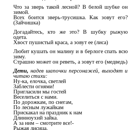
Что за зверь такой лесной? В белой шубке он
зимой.
Всех боится зверь-трусишка. Как зовут его?
(Зайчишка)
Догадайтесь, кто же это? В шубку рыжую
одета.
Хвост пушистый краса, а зовут ее (лиса)
Любит кушать он малину и в берлоге спать всю
зиму.
Страшно может он реветь, а зовут его (медведь)
Дети,
надев шапочки персонажей, выходят и
читаю стихи:
Ну-ка, елочка, светлей
Заблести огнями!
Пригласили мы гостей
Веселиться с нами.
По дорожкам, по снегам,
По лесным лужайкам
Прискакал на праздник к нам
Длинноухий зайка.
А за ним – смотрите все!-
Рыжая лисица.