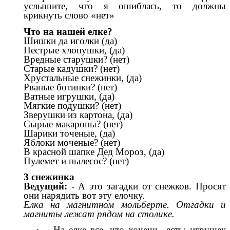
услышите, что я ошиблась, то должны
крикнуть слово «нет»
Что на нашей елке?
Шишки да иголки (да)
Пестрые хлопушки, (да)
Вредные старушки? (нет)
Старые кадушки? (нет)
Хрустальные снежинки, (да)
Рваные ботинки? (нет)
Ватные игрушки, (да)
Мягкие подушки? (нет)
Зверушки из картона, (да)
Сырые макароны? (нет)
Шарики точеные, (да)
Яблоки моченые? (нет)
В красной шапке Дед Мороз, (да)
Пулемет и пылесос? (нет)
3 снежинка
Ведущий:
- А это загадки от снежков. Просят
они нарядить вот эту елочку.
Елка на магнитном мольберте. Отгадки и
магниты лежат рядом на столике.
– На елке все, что хочешь, есть: игрушек