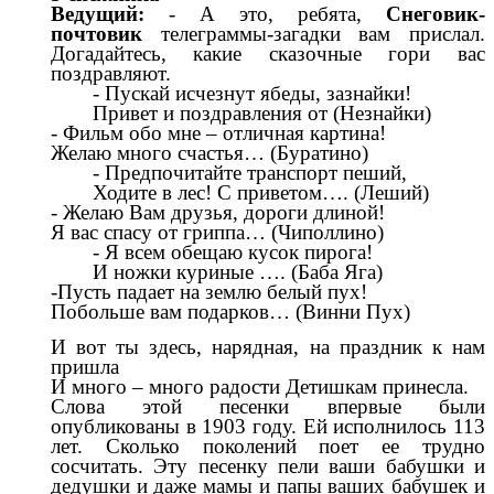
Ведущий:
- А это, ребята,
Снеговик-
почтовик
телеграммы-загадки вам прислал.
Догадайтесь, какие сказочные гори вас
поздравляют.
- Пускай исчезнут ябеды, зазнайки!
Привет и поздравления от (Незнайки)
- Фильм обо мне – отличная картина!
Желаю много счастья… (Буратино)
- Предпочитайте транспорт пеший,
Ходите в лес! С приветом…. (Леший)
- Желаю Вам друзья, дороги длиной!
Я вас спасу от гриппа… (Чиполлино)
- Я всем обещаю кусок пирога!
И ножки куриные …. (Баба Яга)
-Пусть падает на землю белый пух!
Побольше вам подарков… (Винни Пух)
И вот ты здесь, нарядная, на праздник к нам
пришла
И много – много радости Детишкам принесла.
Слова этой песенки впервые были
опубликованы в 1903 году. Ей исполнилось 113
лет. Сколько поколений поет ее трудно
сосчитать. Эту песенку пели ваши бабушки и
дедушки и даже мамы и папы ваших бабушек и