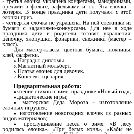
- третья елочка украшена конфетами, мандаринами,
орехами в фольге, вафельками и т.п. Эта елочка –
лотерея. В конце праздника дети получают с этой
елочки приз.
- четвертая елочка не украшена. На ней снежинки из
бумаги с заданиями-конкурсами. Для нее в ходе
праздника дети и родители готовят украшения:
цепочку, хлопушки, фонарики, снежинки (мастер –
класс).
Для мастер-класса: цветная бумага, ножницы,
клей, салфетки.
Награды: дипломы.
Магнитный мольберт.
Платья елочек для девочек.
Конспект сценария.
Предварительная работа:
чтение стихов о зиме, празднике «Новый год»;
дидактические игры;
мастерская Деда Мороза – изготовление
елочных игрушек;
изготовление новогодних елочек из разных
видов материалов;
прослушивание песен о зиме: «В лесу
родилась елочка», «Три белых коня», «Кабы не