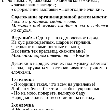
было зимы…», альбома П.Чайковского «Зима»;
загадывание загадок;
оформление выставки «Новогодние елочки».
Содержание организационной деятельности:
Гости и родители сидят в зале.
Мальчики под музыку входят в зал и садятся
на стулья.
Ведущий:
- Один раз в году одевают наряд
Из бус разноцветных, шаров и гирлянд.
Сверкают огнями цветные иголки,
Как звать тех красавиц, скажите мне?
Мальчики
хором отвечают
– «Елки!»
Девочки в нарядах елочек под музыку забегают
в зал, кружаться, останавливаются рядом с
елочками.
1-я елочка
- Я модница такая, что всем на удивленье!
Люблю я бусы, блестки – любые украшенья.
- Но на мою, поверьте, великую беду
Наряд мне одевают всего лишь раз в году.
2-я елочка
В Новый год у ворот,