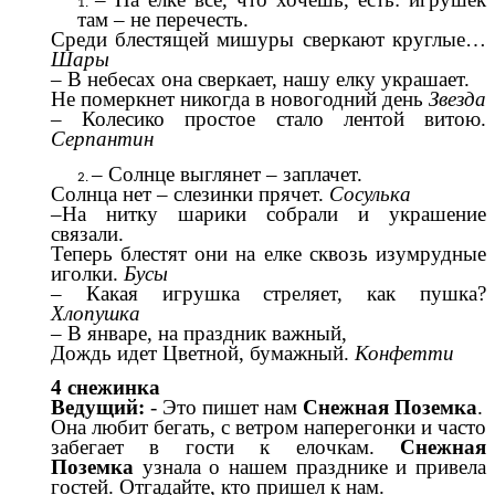
там – не перечесть.
Среди блестящей мишуры сверкают круглые…
Шары
– В небесах она сверкает, нашу елку украшает.
Не померкнет никогда в новогодний день
Звезда
– Колесико простое стало лентой витою.
Серпантин
–
Солнце выглянет – заплачет.
Солнца нет – слезинки прячет.
Сосулька
–На нитку шарики собрали и украшение
связали.
Теперь блестят они на елке сквозь изумрудные
иголки.
Бусы
– Какая игрушка стреляет, как пушка?
Хлопушка
– В январе, на праздник важный,
Дождь идет Цветной, бумажный.
Конфетти
4 снежинка
Ведущий:
- Это пишет нам
Снежная Поземка
.
Она любит бегать, с ветром наперегонки и часто
забегает в гости к елочкам.
Снежная
Поземка
узнала о нашем празднике и привела
гостей. Отгадайте, кто пришел к нам.