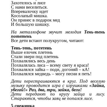
Захотелось и лисе
С нами веселиться.
Вперевалочку идет
Косолапый мишка.
Он принес в подарок мед
И большую шишку.
На металлофоне звучит мелодия
Тень-тень
потетень
Все дети встают полукругом, читают:
Тень-тень, потетень
Выше елочек плетень
Стали звери под плетень
Похвалялись весь день
Похвалялась лиса – всему свету я краса!
Похвалялся зайка – поди, догоняй – кА!
Похвалялся медведь – могу песни я петь!
Дети перестраиваются в круг. Под веселую
музыку проводится игра с игрушками
«Зайка,
убегай!» Раз, два, три, зайка, беги!
Дети передают по кругу зайца и лису.
Стараются, чтобы заяц не попался лисе.
5 снежинка