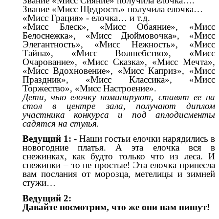
Звание «Мисс Сияние» получила елочка….
Звание «Мисс Щедрость» получила елочка…
«Мисс Грация» - елочка… и т.д.
«Мисс Блеск», «Мисс Обаяние», «Мисс
Белоснежка», «Мисс Дюймовочка», «Мисс
Элегантность», «Мисс Нежность», «Мисс
Тайна», «Мисс Волшебство», «Мисс
Очарование», «Мисс Сказка», «Мисс Мечта»,
«Мисс Вдохновение», «Мисс Каприз», «Мисс
Праздник», «Мисс Классика», «Мисс
Торжество», «Мисс Настроение».
Дети, чью елочку номинируют, ставят ее на
стол в центре зала, получают диплом
участника конкурса и под аплодисменты
садятся на стулья.
Ведущий 1:
- Наши гостьи елочки нарядились в
новогодние платья. А эта елочка вся в
снежинках, как будто только что из леса. И
снежинки – то не простые! Эта елочка принесла
вам послания от морозца, метелицы и зимней
стужи…
Ведущий 2:
Давайте посмотрим, что же они нам пишут!