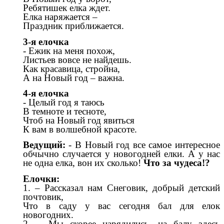
Ребятишек елка ждет.
Елка наряжается –
Праздник приближается.
3-я елочка
- Ежик на меня похож,
Листьев вовсе не найдешь.
Как красавица, стройна,
А на Новый год – важна.
4-я елочка
- Целый год я таюсь
В темноте и тесноте,
Чтоб на Новый год явиться
К вам в волшебной красоте.
Ведущий:
- В Новый год все самое интересное
обчычно случается у новогодней елки. А у нас
не одна елка, вон их сколько!
Что за чудеса!?
Елочки:
1. – Рассказал нам Снеговик, добрый детский
почтовик,
Что в саду у вас сегодня бал для елок
новогодних.
2. – Мы скорее нарядились, на балу здесь