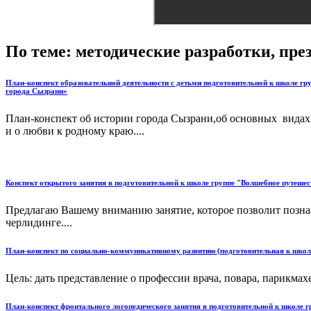
По теме: методические разработки, пр
План-конспект образовательной деятельности с детьми подготовительной к школе гр
города Сызрани»
План-конспект об истории города Сызрани,об основных видах
и о любви к родному краю....
Конспект открытого занятия в подготовительной к школе группе "Волшебное путешес
Предлагаю Вашему вниманию занятие, которое позволит позна
черлидинге....
План-конспект по социально-коммуникативному развитию (подготовительная к школ
Цель: дать представление о профессии врача, повара, парикма
План-конспект фронтального логопедического занятия в подготовительной к школе г