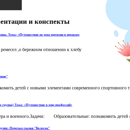
езентации и конспекты
уппы. Тема: «Путешествие по реке времени в прошлое
 ремесел ,о бережном отношении к хлебу
твие"
комить детей с новыми элементами современного спортивного 
е группа) Тема: «Путешествие в мир профессий»
хера и военного.Задачи: Образовательные: познакомить детей с
руппе: Пересказ сказки "Колосок"