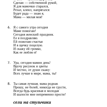
Сделан — собственной рукой,
Я для мамочки старался,
Резал, клеил, напрягался:
Будет рада — знаю я,
Мама — милая моя!
Я с самого утра сегодня
Маме помогаю!
Сегодня женский праздник.
Ее я поздравляю.
Ей пожелаю счастья
И в щечку поцелую.
И скажу ей громко,
Как ее люблю я!
Ура, сегодня мамин день!
Вручу рисунок и цветы
И честно, от души скажу:
Всех лучше в мире, мама, ты!
Ты самая лучшая, мама родная.
Прошу, не болей, никогда не грусти,
Всегда будь красивая и молодая
И шалости мне непременно прости!
сели на стульчики