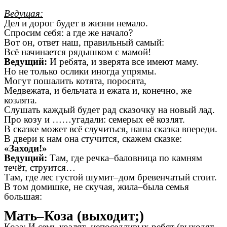
Ведущая:
Дел и дорог будет в жизни немало.
Спросим себя: а где же начало?
Вот он, ответ наш, правильный самый:
Всё начинается рядышком с мамой!
Ведущий:
И ребята, и зверята все имеют маму.
Но не только ослики иногда упрямы.
Могут пошалить котята, поросята,
Медвежата, и бельчата и ежата и, конечно, же
козлята.
Слушать каждый будет рад сказочку на новый лад.
Про козу и ……угадали: семерых её козлят.
В сказке может всё случиться, наша сказка впереди.
В двери к нам она стучится, скажем сказке:
«Заходи!»
Ведущий:
Там, где речка–баловница по камням
течёт, струится…
Там, где лес густой шумит–дом бревенчатый стоит.
В том домишке, не скучая, жила–была семья
большая:
Мать–Коза
(выходит;)
Коза:
И семь козлят–непоседливых ребят
(выходят