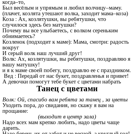
когда–то,
Был весёлым и упрямым и любил волчицу–маму.
(плачет, козлята утешают волка, заходит мама–коза)
Коза :
Ах, козлятушки, вы ребятушки, что
случилося здесь без матушки?
Почему вы все улыбаетесь, с волком сереньким
обнимаетесь?
Козленок (подходит к маме):
Мама, смотри: радость
вокруг
И серый волк наш лучший друг!
Волк:
Ах, козлятушки, вы ребятушки, поздравляю я
вашу матушку!
и
я к маме своей побегу, поздравлю ее с праздником.
Вед :
Передай от нас букет, поздравленья и привет!
А девочки помогут тебе букет с цветами набрать
Танец с цветами
Волк: Ой, спасибо вам ребята за танец , за цветы
Уходить пора, до свидания, но скажу я вам на
прощание:
(выходит в центр зала)
Надо всех мам крепко любить, надо цветы чаще
дарить.
Надо беречь их от забот и не весной, а круглый год!