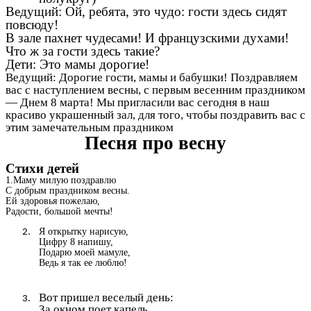
Ведущий:
Ой, ребята, это чудо: гости здесь сидят
повсюду!
В зале пахнет чудесами! И французскими духами!
Что ж за гости здесь такие?
Дети:
Это мамы дорогие!
Ведущий: Дорогие гости, мамы и бабушки! Поздравляем
вас с наступлением весны, с первым весенним праздником
— Днем 8 марта! Мы пригласили вас сегодня в наш
красиво украшенный зал, для того, чтобы поздравить вас с
этим замечательным праздником
Песня про весну
Стихи детей
1.Маму милую поздравлю
С добрым праздником весны.
Ей здоровья пожелаю,
Радости, большой мечты!
Я открытку нарисую,
Цифру 8 напишу,
Подарю моей мамуле,
Ведь я так ее люблю!
Вот пришел веселый день:
За окном поет капель,