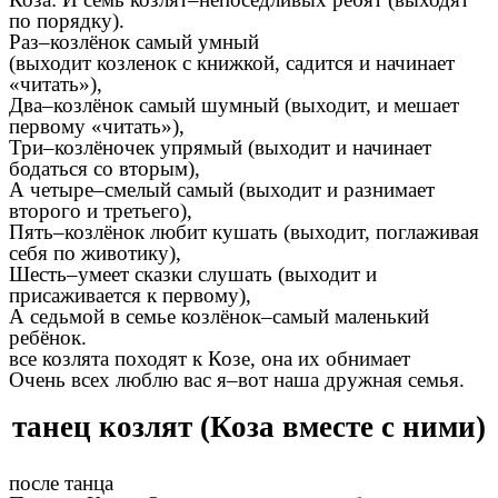
по порядку).
Раз–козлёнок самый умный
(выходит козленок с книжкой, садится и начинает
«читать»)
,
Два–козлёнок самый шумный
(выходит, и мешает
первому «читать»),
Три–козлёночек упрямый
(выходит и начинает
бодаться со вторым)
,
А четыре–смелый самый
(выходит и разнимает
второго и третьего)
,
Пять–козлёнок любит кушать
(выходит, поглаживая
себя по животику)
,
Шесть–умеет сказки слушать
(выходит и
присаживается к первому)
,
А седьмой в семье козлёнок–самый маленький
ребёнок.
все козлята походят к Козе, она их обнимает
Очень всех люблю вас я–вот наша дружная семья.
танец козлят (Коза вместе с ними)
после танца