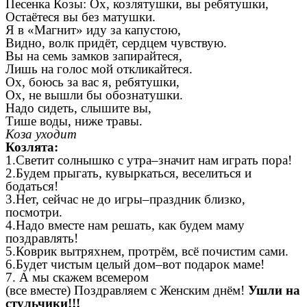
Песенка Козы:
Ох, козлятушки, вы ребятушки,
Остаётеся вы без матушки.
Я в «Магнит» иду за капустою,
Видно, волк придёт, сердцем чувствую.
Вы на семь замков запирайтеся,
Лишь на голос мой откликайтеся.
Ох, боюсь за вас я, ребятушки,
Ох, не вышли бы обознатушки.
Надо сидеть, слышите вы,
Тише воды, ниже травы.
Коза уходит
Козлята:
1.Светит солнышко с утра–значит нам играть пора!
2.Будем прыгать, кувыркаться, веселиться и
бодаться!
3.Нет, сейчас не до игры–праздник близко,
посмотри.
4.Надо вместе нам решать, как будем маму
поздравлять!
5.Коврик вытряхнем, протрём, всё почистим сами.
6.Будет чистым целый дом–вот подарок маме!
7. А мы скажем всемером
(все вместе)
Поздравляем с Женским днём!
Ушли на
стульчики!!!