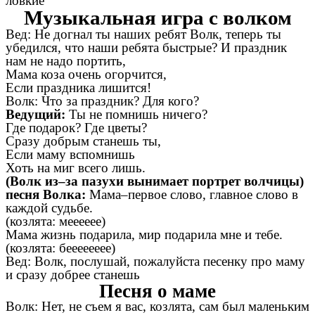
ловкие
Музыкальная игра с волком
Вед: Не догнал ты наших ребят Волк, теперь ты
убедился, что наши ребята быстрые? И праздник
нам не надо портить,
Мама коза очень огорчится,
Если праздника лишится!
Волк:
Что за праздник? Для кого?
Ведущий:
Ты не помнишь ничего?
Где подарок? Где цветы?
Сразу добрым станешь ты,
Если маму вспомнишь
Хоть на миг всего лишь.
(Волк из–за пазухи вынимает портрет волчицы)
песня Волка:
Мама–первое слово, главное слово в
каждой судьбе.
(козлята: мееееее)
Мама жизнь подарила, мир подарила мне и тебе.
(козлята: бееееееее)
Вед: Волк, послушай, пожалуйста песенку про маму
и сразу добрее станешь
Песня о маме
Волк:
Нет, не съем я вас, козлята, сам был маленьким