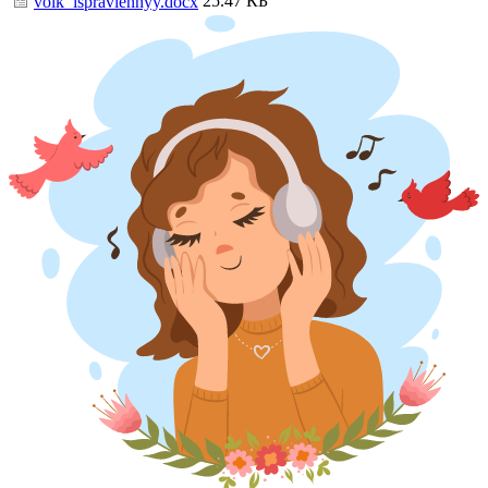
25.47 КБ
volk_ispravlennyy.docx