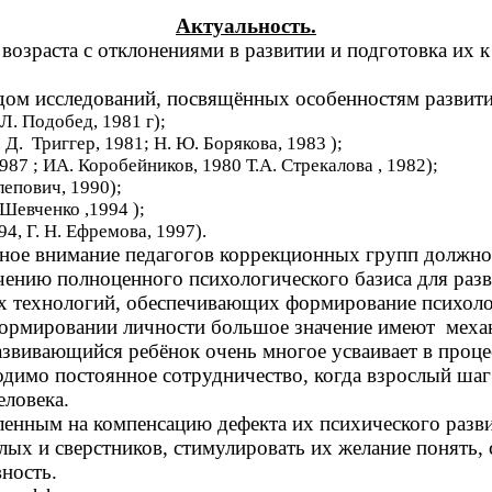
Актуальность.
озраста с отклонениями в развитии и подготовка их к
ядом исследований, посвящённых особенностям развити
.Л. Подобед, 1981 г);
. Д. Триггер, 1981; Н. Ю. Борякова, 1983 );
87 ; ИА. Коробейников, 1980 Т.А. Стрекалова , 1982);
лепович, 1990);
 Шевченко ,1994 );
94, Г. Н. Ефремова, 1997).
вное внимание педагогов коррекционных групп должн
чению полноценного психологического базиса для разв
их технологий, обеспечивающих формирование психол
формировании личности большое значение имеют меха
звивающийся ребёнок очень многое усваивает в проце
димо постоянное сотрудничество, когда взрослый шаг 
еловека.
енным на компенсацию дефекта их психического развит
слых и сверстников, стимулировать их желание понять
вность.