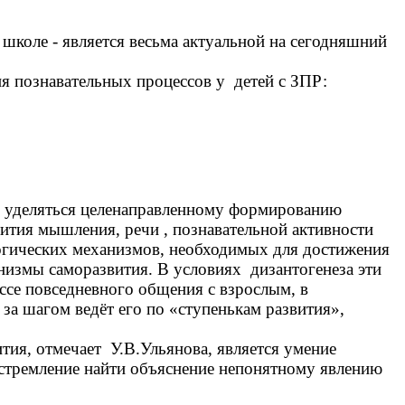
 школе - является весьма актуальной на сегодняшний
я познавательных процессов у детей с ЗПР:
о уделяться целенаправленному формированию
ития мышления, речи , познавательной активности
огических механизмов, необходимых для достижения
низмы саморазвития. В условиях дизантогенеза эти
ссе повседневного общения с взрослым, в
за шагом ведёт его по «ступенькам развития»,
ия, отмечает У.В.Ульянова, является умение
, стремление найти объяснение непонятному явлению