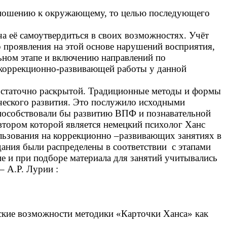
 отношению к окружающему, то целью последующего
ча её самоутвердиться в своих возможностях. Учёт
р проявления на этой основе нарушений восприятия,
ьном этапе и включению направлений по
коррекционно-развивающей работы у данной
достаточно раскрытой. Традиционные методы и формы
ческого развития. Это послужило исходными
пособствовали бы развитию ВПФ и познавательной
автором которой является немецкий психолог Ханс
льзования на коррекционно –развивающих занятиях в
ания были распределены в соответствии с этапами
е и при подборе материала для занятий учитывались
 А.Р. Лурии :
ские возможности методики «Карточки Ханса» как