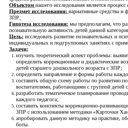
Объектом
нашего исследования является процес
Предмет исследования:
вариативные средства и 
ЗПР.
Гипотеза исследования:
мы предполагаем, что ра
познавательную активность детей данной категори
Цель:
исследовать развитие познавательных и псих
индивидуальных и подгрупповых занятиях с прим
Задачи:
изучить теоретический аспект проблемы: выяви
определить коррекционные и дидактические во
детей старшего дошкольного возраста с ЗПР;
определить направление и формы работы каждог
составить общую схему работы по развитию по
воспитателями, работающими с группой детей 
разработать тематическое планирование прово
каждого педагога;
составить конспекты коррекционно-развивающих
ЗПР с использованием методики «Карточки Хан
апробировать данную методику на практике, об
боты.