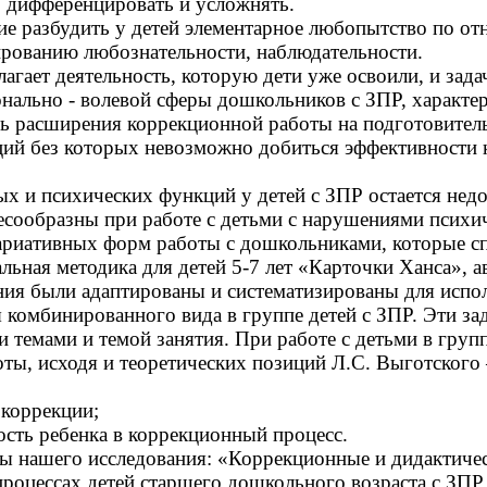
, дифференцировать и усложнять.
ние разбудить у детей элементарное любопытство по
ированию любознательности, наблюдательности.
агает деятельность, которую дети уже освоили, и зада
онально - волевой сферы дошкольников с ЗПР, характе
ь расширения коррекционной работы на подготовител
ий без которых невозможно добиться эффективности 
ых и психических функций у детей с ЗПР остается не
есообразны при работе с детьми с нарушениями психи
вариативных форм работы с дошкольниками, которые с
альная методика для детей 5-7 лет «Карточки Ханса», 
ния были адаптированы и систематизированы для испо
комбинированного вида в группе детей с ЗПР. Эти зад
темами и темой занятия. При работе с детьми в групп
, исходя и теоретических позиций Л.С. Выготского –
 коррекции;
сть ребенка в коррекционный процесс.
мы нашего исследования: «Коррекционные и дидактиче
процессах детей старшего дошкольного возраста с ЗПР.