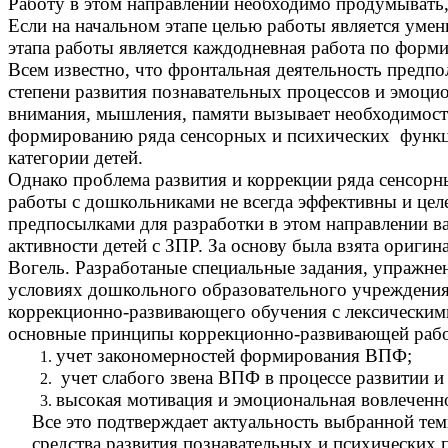
Работу в этом направлении необходимо продумывать
Если на начальном этапе целью работы является уме
этапа работы является каждодневная работа по форм
Всем известно, что фронтальная деятельность предпол
степени развития познавательных процессов и эмоци
внимания, мышления, памяти вызывает необходимост
формированию ряда сенсорных и психических функц
категории детей.
Однако проблема развития и коррекции ряда сенсорн
работы с дошкольниками не всегда эффективны и цел
предпосылками для разработки в этом направлении 
активности детей с ЗПР. За основу была взята оригин
Вогель. Разработаные специальные задания, упражне
условиях дошкольного образовательного учреждения 
коррекционно-развивающего обучения с лексическими 
основные принципы коррекционно-развивающей работы
учет закономерностей формирования ВПФ;
учет слабого звена ВПФ в процессе развитии и
высокая мотивация и эмоциональная вовлеченно
Все это подтверждает актуальность выбранной те
средства развития познавательных и психических 