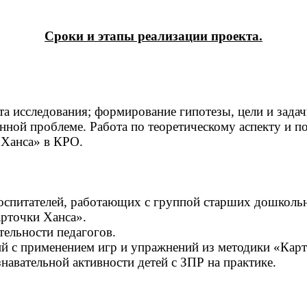
Сроки и этапы реализации проекта.
а исследования; формирование гипотезы, цели и зада
нной проблеме. Работа по теоретическому аспекту и п
 Ханса» в КРО.
оспитателей, работающих с группой старших дошкольн
рточки Ханса».
тельности педагогов.
ий с применением игр и упражнений из методики «Кар
авательной активности детей с ЗПР на практике.