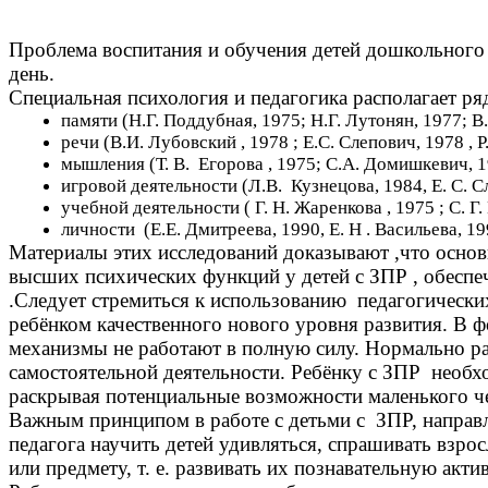
Проблема воспитания и обучения детей дошкольного в
день.
Специальная психология и педагогика располагает р
памяти (Н.Г. Поддубная, 1975; Н.Г. Лутонян, 1977; В
речи (В.И. Лубовский , 1978 ; Е.С. Слепович, 1978 , Р
мышления (Т. В. Егорова , 1975; С.А. Домишкевич, 19
игровой деятельности (Л.В. Кузнецова, 1984, Е. С. С
учебной деятельности ( Г. Н. Жаренкова , 1975 ; С. Г.
личности (Е.Е. Дмитреева, 1990, Е. Н . Васильева, 19
Материалы этих исследований доказывают ,что осно
высших психических функций у детей с ЗПР , обеспе
.Следует стремиться к использованию педагогическ
ребёнком качественного нового уровня развития. В 
механизмы не работают в полную силу. Нормально ра
самостоятельной деятельности. Ребёнку с ЗПР необхо
раскрывая потенциальные возможности маленького ч
Важным принципом в работе с детьми с ЗПР, направл
педагога научить детей удивляться, спрашивать взро
или предмету, т. е. развивать их познавательную акти