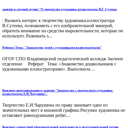
занятие в средней группе "О творчестве художника-иллюстратора В.Г. Сутеева
: Вызвать интерес к творчеству художника-иллюстратора
В.Сутеева, познакомить с его изобразительной манерой,
обратить внимание на средства выразительности, которые он
использует. Развивать з...
Реферат Тема: "Знакомство детей с художниками иллюстраторами"
ОГОУ СПО Владимирский педагогический колледж Заочное
отделение Реферат Тема: «Знакомство дошкольников с
художниками иллюстраторами». Выполнила ...
Конспект интегрированного занятия "Знакомство с творчеством художника-
иллюстратора Е.И.Чарушина".
Творчество Е.И.Чарушина по праву занимает одно из
значительных мест в книжной графике.Рисунки художника не
оставляют равнодушными ребят....
Конспект совместной образовательной деятельности в подготовительной группе