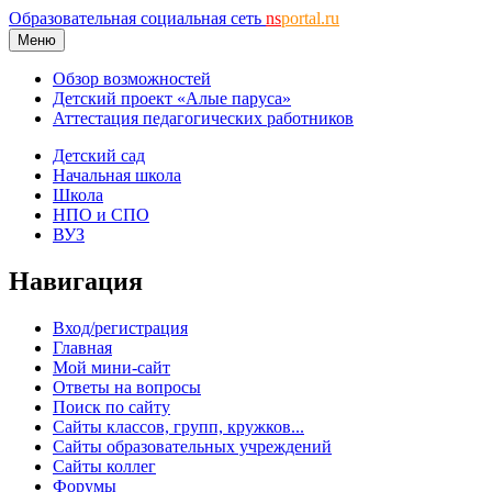
Образовательная социальная сеть
ns
portal.ru
Меню
Обзор возможностей
Детский проект «Алые паруса»
Аттестация педагогических работников
Детский сад
Начальная школа
Школа
НПО и СПО
ВУЗ
Навигация
Вход/регистрация
Главная
Мой мини-сайт
Ответы на вопросы
Поиск по сайту
Сайты классов, групп, кружков...
Сайты образовательных учреждений
Сайты коллег
Форумы