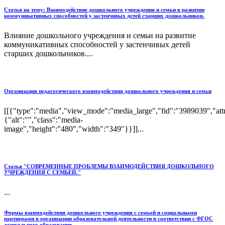
Статья на тему: Взаимодействие дошкольного учреждения и семьи в развитии
коммуникативных способностей у застенчивых детей старших дошкольников.
Влияние дошкольного учреждения и семьи на развитие
коммуникативных способностей у застенчивых детей
старших дошкольников....
Организация педагогического взаимодействия дошкольного учреждения и семьи
[[{"type":"media","view_mode":"media_large","fid":"3989039","attr
{"alt":"","class":"media-
image","height":"480","width":"349"}}]]...
Статья "СОВРЕМЕННЫЕ ПРОБЛЕМЫ ВЗАИМОДЕЙСТВИЯ ДОШКОЛЬНОГО
УЧРЕЖДЕНИЯ С СЕМЬЕЙ."
...
Формы взаимодействия дошкольного учреждения с семьей и социальными
партнерами в организации образовательной деятельности в соответствии с ФГОС
дошкольного образования