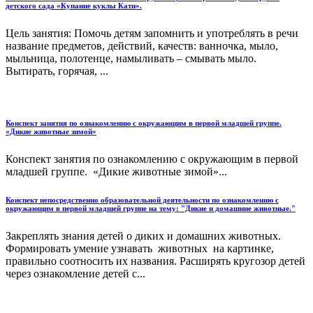
детского сада «Купание куклы Кати».
Цель занятия: Помочь детям запомнить и употреблять в речи
название предметов, действий, качеств: ванночка, мыло,
мыльница, полотенце, намыливать – смывать мыло.
Вытирать, горячая, ...
Конспект занятия по ознакомлению с окружающим в первой младшей группе.
«Дикие животные зимой»
Конспект занятия по ознакомлению с окружающим в первой
младшей группе. «Дикие животные зимой»...
Конспект непосредственно образовательной деятельности по ознакомлению с
окружающим в первой младшей группе на тему: "Дикие и домашние животные."
Закреплять знания детей о диких и домашних животных.
Формировать умение узнавать животных на картинке,
правильно соотносить их названия. Расширять кругозор детей
через ознакомление детей с...