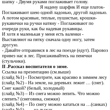
шапку - Двумя руками поглаживает голову.
Я надену шарфик И еще платок-
Поглаживают шею одной ладонью, другой ладонью.
А потом красивые, теплые, пушистые, крошки-
рукавички на ручки натяну - Поглаживают по
очереди руки, как бы надевая рукавицы.
И хотя я маленькая у меня есть валенки -
Выставляют на пятку сначала одну ногу, затем
другую.
- Давайте отправимся в лес на поезде (едут). Паровоз
привез нас в лес. Присаживайтесь на пенечки
(стульчики).
ІІ .Рассказ воспитателя о зиме.
Ссылка на презентацию (см.выше)
(слайд №1) - Посмотрите, как красиво в зимнем лесу
(слайд №2) - На земле, на деревьях лежит … (снег).
Снег какой? (белый, холодный)
(слайд №3) – Из снега можно лепить. Что можно
слепить? (снеговика, снежки)
(слайд №4) – По снегу можно кататься на …(санках)
(слайд №5) - … на лыжах