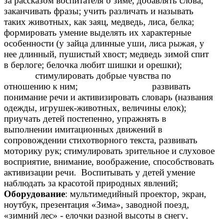
за рассказом воспитателя о зиме, добавлять слова,
заканчивать фразы; учить различать и называть
таких животных, как заяц, медведь, лиса, белка;
формировать умение выделять их характерные
особенности (у зайца длинные уши, лиса рыжая, у
нее длинный, пушистый хвост; медведь зимой спит
в берлоге; белочка любит шишки и орешки);
стимулировать добрые чувства по
отношению к ним;
развивать
понимание речи и активизировать словарь (названия
одежды, игрушек-животных, величины елок);
приучать детей постепенно, упражнять в
выполнении имитационных движений в
сопровождении стихотворного текста, развивать
моторику рук; стимулировать зрительное и слуховое
восприятие, внимание, воображение, способствовать
активизации речи. Воспитывать у детей умение
наблюдать за красотой природных явлений;
Оборудование
: мультимедийный проектор, экран,
ноутбук, презентация «Зима», заводной поезд,
«зимний лес» - елочки разной высоты в снегу,