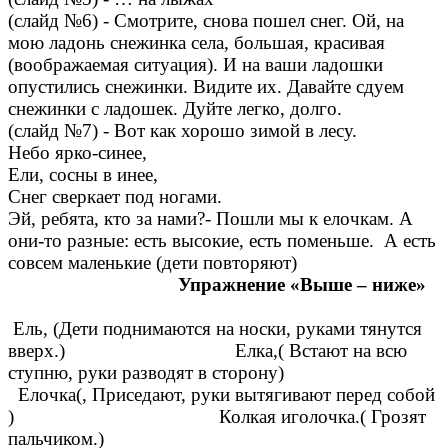
(слайд №6) - Смотрите, снова пошел снег. Ой, на
мою ладонь снежинка села, большая, красивая
(воображаемая ситуация). И на ваши ладошки
опустились снежинки. Видите их. Давайте сдуем
снежинки с ладошек. Дуйте легко, долго.
(слайд №7) - Вот как хорошо зимой в лесу.
Небо ярко-синее,
Ели, сосны в инее,
Снег сверкает под ногами.
Эй, ребята, кто за нами?- Пошли мы к елочкам. А
они-то разные: есть высокие, есть поменьше. А есть
совсем маленькие (дети повторяют)
Упражнение «Выше – ниже»
Ель, (Дети поднимаются на носки, руками тянутся
вверх.) Елка,( Встают на всю
ступню, руки разводят в сторону)
Елочка(, Приседают, руки вытягивают перед собой
) Колкая иголочка.( Грозят
пальчиком.)