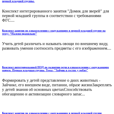
первой младшей группы.
Конспект интегрированного занятия "Домик для зверей" для
первой младшей группы в соответствии с требованиями
ФГС....
Конспект занятия по ознакомлению с окружающим в первой младшей группе на
тему: “Назови правильно”
Учить детей различать и называть овощи по внешнему виду,
развивать умения соотносить предметы с его изображением....
Конспект интегрированной НОД по развитию речи и ознакомлению с окружающим
миром. Первая младшая группа. Тема: "Зайчик в гостях у ребят"
Формировать у детей представление о диих животных -
Зайчике, его внешнем виде, питании, образе жизниЗакреплять
у детей знания об основных цветахСпособствовать
обогащению и активизации словарного запас...
Конспект занятия по ознакомлению с окружающим в первой младшей группе