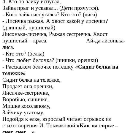
4. Кто-то зайку испугал,
Зайка прыг и ускакал... (Дети прячутся).
- Кого зайка испугался? Кто это? (лиса)
- Лисичка рыжая. А хвост какой у лисички?
(длинный, пушистый)
Лисонька-лисичка, Рыжая сестричка. Хвост
пушистый – краса. Ай-да лисонька-
лиса.
- Кто это? (белка)
- Что любит белочка? (шишки, орешки)
- Расскажем белочке потешку
«Сидит белка на
тележке»
Сидит белка на тележке,
Продает она орешки,
Лисичке-сестричке,
Воробью, синичке,
Мишке косолапому,
Зайчику усатому.
Подойдя к елке, взрослый читает отрывок из
стихотворения И. Токмаковой
«Как на горке –
снег, снег…»