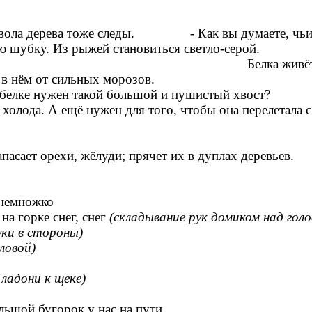
смотрите около ствола дерева тоже 
иму меняет свою шубку. Из рыж
живёт в дупле или в гнезде 
ёплым, зимой скрывается в нё
к вы думаете, зачем белке нужен та
холода. А ещё нужен для того, чтобы она перелетала с 
пасает орехи, жёлуди; прячет их в дуплах деревьев.
 немножко
 на горке снег, снег
(складывание рук домиком над голо
ки в стороны)
ловой)
ладони к щеке)
. Посмотрите какой-то боль