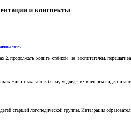
езентации и конспекты
 зимнем лесу».
х;2. продолжать ходить стайкой за воспитателем, перешагиват
иких животных: зайце, белке, медведе, их внешнем виде, питан
я детей старшей логопедической группы. Интеграция образоват