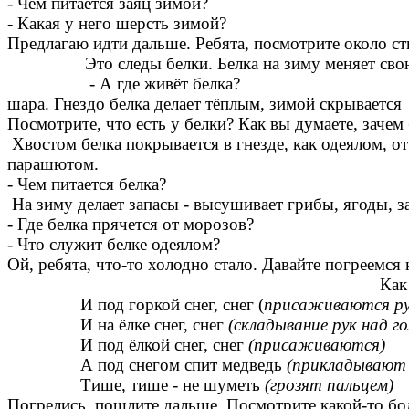
- Чем питается заяц зимой?
- Какая у него шерсть зимой?
Предлагаю идти дальше. Ребята, по
Это следы белки. Белка на з
- А где живёт белка? Белка 
шара. Гнездо белка делает т
Посмотрите, что есть у белки? Ка
Хвостом белка покрывается в гнезде, как одеялом, от 
парашютом.
- Чем питается белка?
На зиму делает запасы - высушивает грибы, ягоды, за
- Где белка прячется от морозов?
- Что служит белке одеялом?
Ой, ребята, что-то холодно стало. Давайте погреемся
Как
И под горкой снег, снег (
присаживаются ру
И на ёлке снег, снег
(складывание рук над го
И под ёлкой снег, снег
(присаживаются)
А под снегом спит медведь
(прикладывают 
Тише, тише - не шуметь
(грозят пальцем)
Погрелись, пошлите дальше