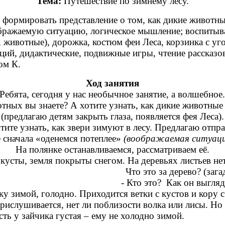
Тема:
Путешествие по зимнему лесу.
формировать представление о том, как дикие животны
бражаемую ситуацию, логическое мышление; воспитыва
, животные), дорожка, костюм феи Леса, корзинка с у
ций, дидактические, подвижные игры, чтение рассказов
ом К.
Ход занятия
 Ребята, сегодня у нас необычное занятие, а волшебно
тных вы знаете? А хотите узнать, как дикие животные
(предлагаю детям закрыть глаза, появляется фея Леса).
тите узнать, как звери зимуют в лесу. Предлагаю отпра
е сначала «оденемся потеплее»
(воображаемая ситуаци
На полянке останавливаемся, рассматриваем её.
 кусты, земля покрыты снегом. На деревьях листьев не
 Что это за дерево? (загадываю за
 на зайчика. - Кто это? Как он выгляд
у зимой, голодно. Приходится ветки с кустов и кору с 
рислушивается, нет ли поблизости волка или лисы. Но з
сть у зайчика густая – ему не холодно зимой.