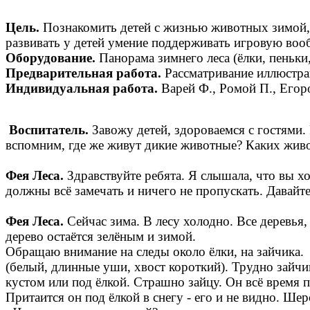
Цель.
Познакомить детей с жизнью животных зимой, 
развивать у детей умение поддерживать игровую воо
Оборудование.
Панорама зимнего леса (ёлки, пеньки
Предварительная работа.
Рассматривание иллюстра
Индивидуальная работа.
Варей Ф., Ромой П., Егор
Воспитатель.
Завожу детей, здороваемся с гостями.
вспомним, где же живут дикие животные? Каких живо
Фея Леса.
Здравствуйте ребята. Я слышала, что вы хо
должны всё замечать и ничего не пропускать. Давайт
Фея Леса.
Сейчас зима. В лесу холодно. Все деревья,
дерево остаётся зелёным и зимой.
Обращаю внимание на следы около ёлки,
(белый, длинные уши, хвост короткий). Трудно зайчик
кустом или под ёлкой. Страшно зайцу. Он всё время п
Притаится он под ёлкой в снегу - его и не видно. Шер