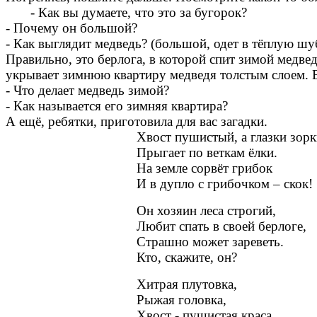
- Как вы думаете, что это за бугорок?
- Почему он большой?
- Как выглядит медведь? (большой, одет в тёплую шуб
Правильно, это берлога, в которой спит зимой медвед
укрывает зимнюю квартиру медведя толстым слоем. Вс
- Что делает медведь зимой?
- Как называется его зимняя квартира?
А ещё, ребятки, приготовила для вас загадки.
Хвост пушистый, а глазки зорки
Прыгает по веткам ёлки.
На земле сорвёт грибок
И в дупло с грибочком – скок!
Он хозяин леса строгий,
Любит спать в своей берлоге,
Страшно может зареветь.
Кто, скажите, он? (мед
Хитрая плутовка,
Рыжая головка,
Хвост - пушистая краса,