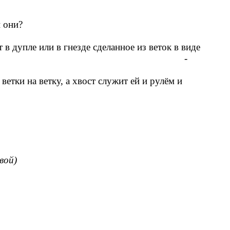
следы. - Как вы думаете, чьи они?
ей становиться светло-серой.
сделанное из веток в виде
м от сильных морозов. -
кой большой и пушистый хвост?
ветки на ветку, а хвост служит ей и рулём и
вой)
шой бугорок у нас на пути.